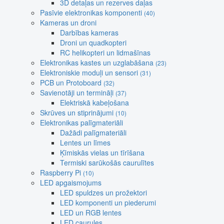
3D detaļas un rezerves daļas
Pasīvie elektronikas komponenti
(40)
Kameras un droni
Darbības kameras
Droni un quadkopteri
RC helikopteri un lidmašīnas
Elektronikas kastes un uzglabāšana
(23)
Elektroniskie moduļi un sensori
(31)
PCB un Protoboard
(32)
Savienotāji un termināļi
(37)
Elektriskā kabeļošana
Skrūves un stiprinājumi
(10)
Elektronikas palīgmateriāli
Dažādi palīgmateriāli
Lentes un līmes
Ķīmiskās vielas un tīrīšana
Termiski sarūkošās caurulītes
Raspberry Pi
(10)
LED apgaismojums
LED spuldzes un prožektori
LED komponenti un piederumi
LED un RGB lentes
LED caurules