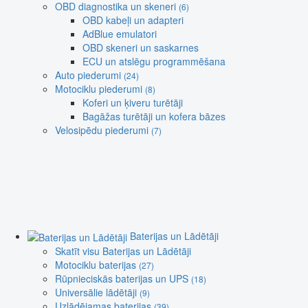
OBD diagnostika un skeneri
(6)
OBD kabeļi un adapteri
AdBlue emulatori
OBD skeneri un saskarnes
ECU un atslēgu programmēšana
Auto piederumi
(24)
Motociklu piederumi
(8)
Koferi un ķiveru turētāji
Bagāžas turētāji un kofera bāzes
Velosipēdu piederumi
(7)
Baterijas un Lādētāji
Skatīt visu Baterijas un Lādētāji
Motociklu baterijas
(27)
Rūpnieciskās baterijas un UPS
(18)
Universālie lādētāji
(9)
Uzlādējamas baterijas
(39)