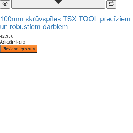
100mm skrūvspīles TSX TOOL precīziem
un robustiem darbiem
42
,
35
€
Atlikuši tikai 8
Pievienot grozam