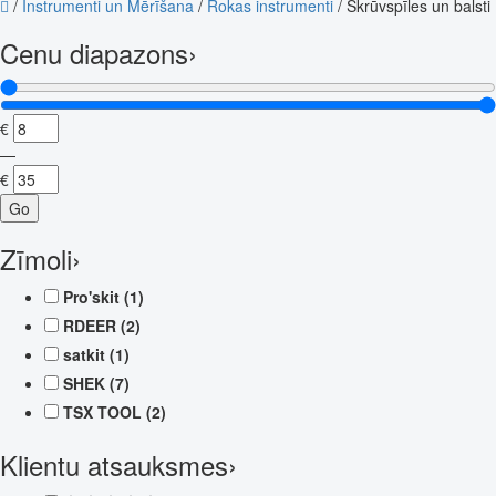
/
Instrumenti un Mērīšana
/
Rokas instrumenti
/
Skrūvspīles un balsti
Cenu diapazons
›
€
—
€
Go
Zīmoli
›
Pro'skit
(1)
RDEER
(2)
satkit
(1)
SHEK
(7)
TSX TOOL
(2)
Klientu atsauksmes
›