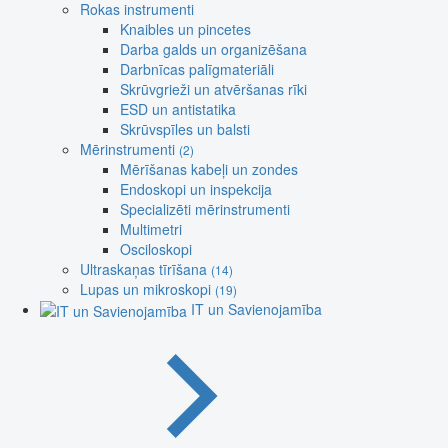
Rokas instrumenti
Knaibles un pincetes
Darba galds un organizēšana
Darbnīcas palīgmateriāli
Skrūvgrieži un atvēršanas rīki
ESD un antistatika
Skrūvspīles un balsti
Mērinstrumenti
(2)
Mērīšanas kabeļi un zondes
Endoskopi un inspekcija
Specializēti mērinstrumenti
Multimetri
Osciloskopi
Ultraskaņas tīrīšana
(14)
Lupas un mikroskopi
(19)
IT un Savienojamība