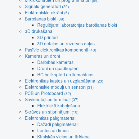
Mikrokontroleri un programmatori
(59)
Signālu ģeneratori
(20)
Elektroniskie ekrāni
(6)
Barošanas bloki
(39)
Regulējami laboratorijas barošanas bloki
3D drukāšana
3D printeri
3D detaļas un rezerves daļas
Pasīvie elektronikas komponenti
(40)
Kameras un droni
Darbības kameras
Droni un quadkopteri
RC helikopteri un lidmašīnas
Elektronikas kastes un uzglabāšana
(23)
Elektroniskie moduļi un sensori
(31)
PCB un Protoboard
(32)
Savienotāji un termināļi
(37)
Elektriskā kabeļošana
Skrūves un stiprinājumi
(10)
Elektronikas palīgmateriāli
Dažādi palīgmateriāli
Lentes un līmes
Ķīmiskās vielas un tīrīšana