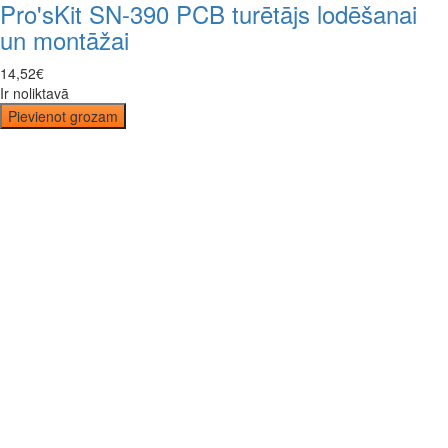
Pro'sKit SN-390 PCB turētājs lodēšanai
un montāžai
14
,
52
€
Ir noliktavā
Pievienot grozam