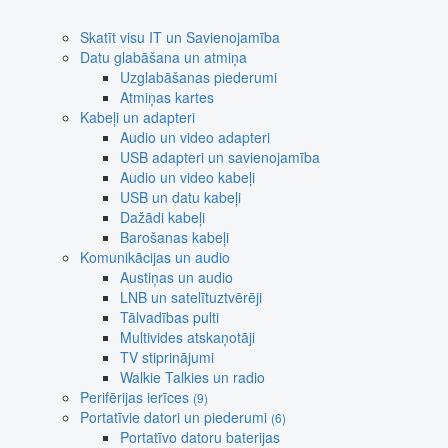
Skatīt visu IT un Savienojamība
Datu glabāšana un atmiņa
Uzglabāšanas piederumi
Atmiņas kartes
Kabeļi un adapteri
Audio un video adapteri
USB adapteri un savienojamība
Audio un video kabeļi
USB un datu kabeļi
Dažādi kabeļi
Barošanas kabeļi
Komunikācijas un audio
Austiņas un audio
LNB un satelītuztvērēji
Tālvadības pulti
Multivides atskaņotāji
TV stiprinājumi
Walkie Talkies un radio
Perifērijas ierīces
(9)
Portatīvie datori un piederumi
(6)
Portatīvo datoru baterijas