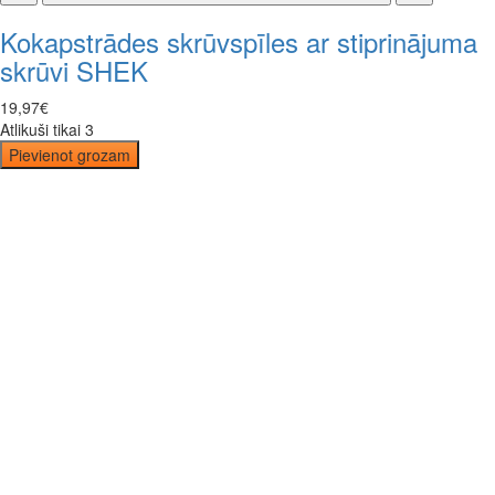
Kokapstrādes skrūvspīles ar stiprinājuma
skrūvi SHEK
19
,
97
€
Atlikuši tikai 3
Pievienot grozam