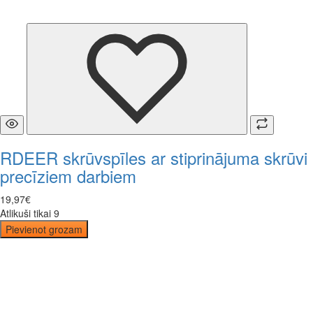
RDEER skrūvspīles ar stiprinājuma skrūvi
precīziem darbiem
19
,
97
€
Atlikuši tikai 9
Pievienot grozam