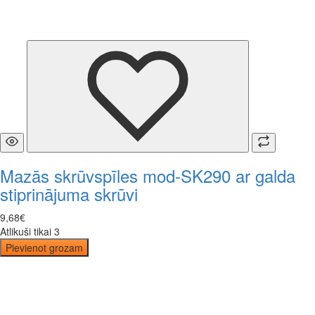
Mazās skrūvspīles mod-SK290 ar galda
stiprinājuma skrūvi
9
,
68
€
Atlikuši tikai 3
Pievienot grozam