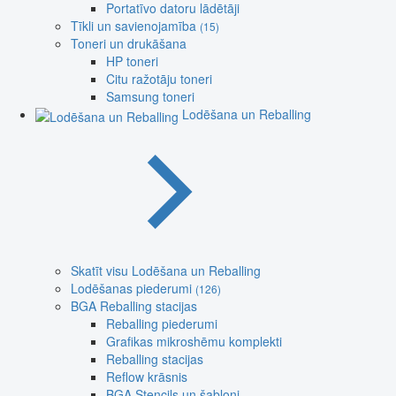
Portatīvo datoru lādētāji
Tīkli un savienojamība
(15)
Toneri un drukāšana
HP toneri
Citu ražotāju toneri
Samsung toneri
Lodēšana un Reballing
Skatīt visu Lodēšana un Reballing
Lodēšanas piederumi
(126)
BGA Reballing stacijas
Reballing piederumi
Grafikas mikroshēmu komplekti
Reballing stacijas
Reflow krāsnis
BGA Stencils un šabloni