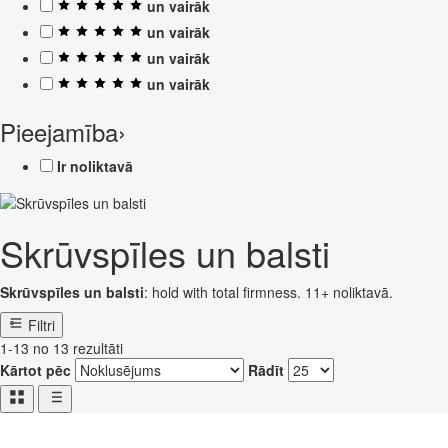
un vairāk
un vairāk
un vairāk
un vairāk
Pieejamība
›
Ir noliktavā
Skrūvspīles un balsti
Skrūvspīles un balsti
: hold with total firmness. 11+ noliktavā.
Filtri
1-13 no 13 rezultāti
Kārtot pēc
Rādīt