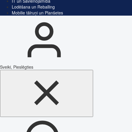
IT un Savienojamība
Lodēšana un Reballing
Mobilie tālruņi un Planšetes
Sveiki, Pieslēgties