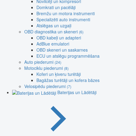
Novilcēji un kompresori
Domkrati un pacēlāji
Bremžu un motora instrumenti
Specializēti auto instrumenti
Atslēgas un uzgaļi
OBD diagnostika un skeneri
(6)
OBD kabeļi un adapteri
AdBlue emulatori
OBD skeneri un saskarnes
ECU un atslēgu programmēšana
Auto piederumi
(24)
Motociklu piederumi
(8)
Koferi un ķiveru turētāji
Bagāžas turētāji un kofera bāzes
Velosipēdu piederumi
(7)
Baterijas un Lādētāji