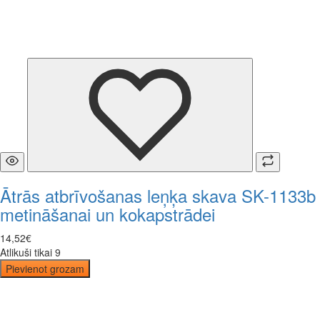
Ātrās atbrīvošanas leņķa skava SK-1133b
metināšanai un kokapstrādei
14
,
52
€
Atlikuši tikai 9
Pievienot grozam