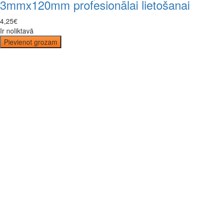
3mmx120mm profesionālai lietošanai
4
,
25
€
Ir noliktavā
Pievienot grozam