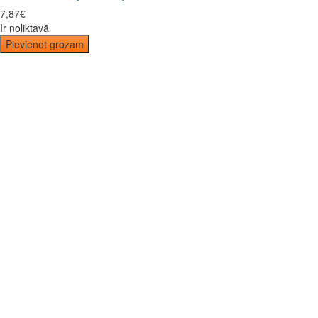
7
,
87
€
Ir noliktavā
Pievienot grozam