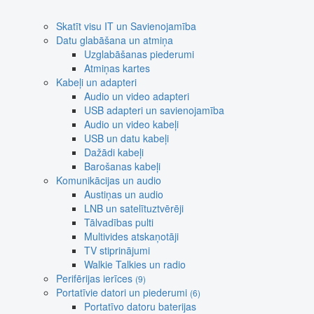
Skatīt visu IT un Savienojamība
Datu glabāšana un atmiņa
Uzglabāšanas piederumi
Atmiņas kartes
Kabeļi un adapteri
Audio un video adapteri
USB adapteri un savienojamība
Audio un video kabeļi
USB un datu kabeļi
Dažādi kabeļi
Barošanas kabeļi
Komunikācijas un audio
Austiņas un audio
LNB un satelītuztvērēji
Tālvadības pulti
Multivides atskaņotāji
TV stiprinājumi
Walkie Talkies un radio
Perifērijas ierīces
(9)
Portatīvie datori un piederumi
(6)
Portatīvo datoru baterijas