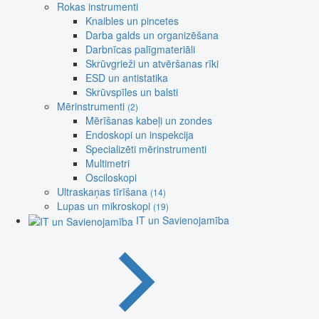
Rokas instrumenti
Knaibles un pincetes
Darba galds un organizēšana
Darbnīcas palīgmateriāli
Skrūvgrieži un atvēršanas rīki
ESD un antistatika
Skrūvspīles un balsti
Mērinstrumenti
(2)
Mērīšanas kabeļi un zondes
Endoskopi un inspekcija
Specializēti mērinstrumenti
Multimetri
Osciloskopi
Ultraskaņas tīrīšana
(14)
Lupas un mikroskopi
(19)
IT un Savienojamība