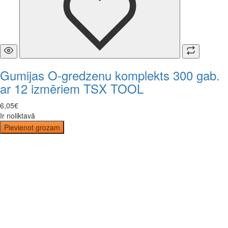
Gumijas O-gredzenu komplekts 300 gab.
ar 12 izmēriem TSX TOOL
6
,
05
€
Ir noliktavā
Pievienot grozam