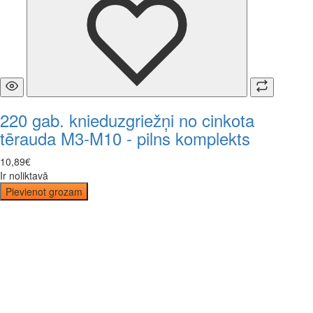
220 gab. knieduzgriežņi no cinkota
tērauda M3-M10 - pilns komplekts
10
,
89
€
Ir noliktavā
Pievienot grozam