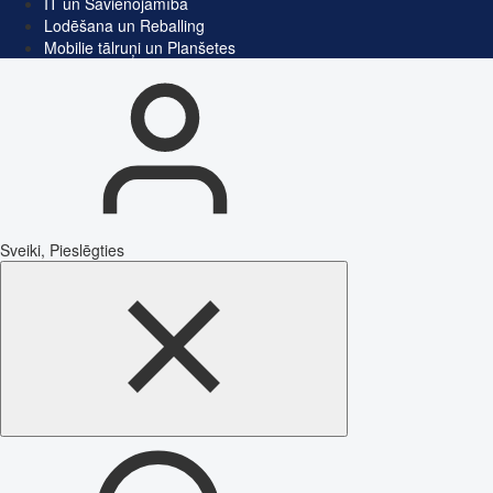
IT un Savienojamība
Lodēšana un Reballing
Mobilie tālruņi un Planšetes
Sveiki, Pieslēgties