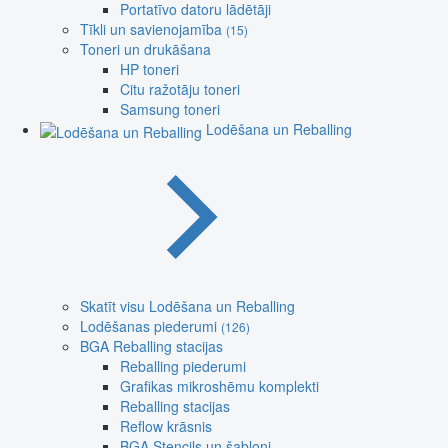
Portatīvo datoru lādētāji
Tīkli un savienojamība
(15)
Toneri un drukāšana
HP toneri
Citu ražotāju toneri
Samsung toneri
Lodēšana un Reballing
Skatīt visu Lodēšana un Reballing
Lodēšanas piederumi
(126)
BGA Reballing stacijas
Reballing piederumi
Grafikas mikroshēmu komplekti
Reballing stacijas
Reflow krāsnis
BGA Stencils un šabloni