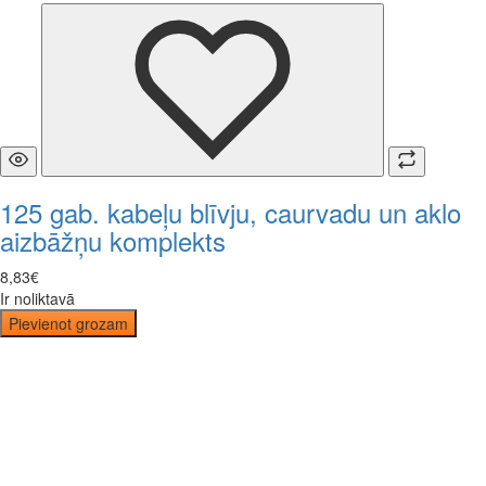
125 gab. kabeļu blīvju, caurvadu un aklo
aizbāžņu komplekts
8
,
83
€
Ir noliktavā
Pievienot grozam