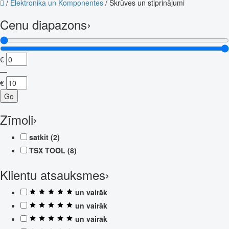
/
Elektronika un Komponentes
/
Skrūves un stiprinājumi
Cenu diapazons
›
€
—
€
Go
Zīmoli
›
satkit
(2)
TSX TOOL
(8)
Klientu atsauksmes
›
un vairāk
un vairāk
un vairāk