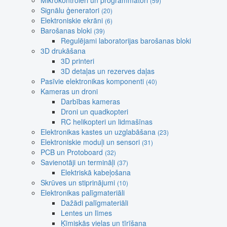
Mikrokontroleri un programmatori
(59)
Signālu ģeneratori
(20)
Elektroniskie ekrāni
(6)
Barošanas bloki
(39)
Regulējami laboratorijas barošanas bloki
3D drukāšana
3D printeri
3D detaļas un rezerves daļas
Pasīvie elektronikas komponenti
(40)
Kameras un droni
Darbības kameras
Droni un quadkopteri
RC helikopteri un lidmašīnas
Elektronikas kastes un uzglabāšana
(23)
Elektroniskie moduļi un sensori
(31)
PCB un Protoboard
(32)
Savienotāji un termināļi
(37)
Elektriskā kabeļošana
Skrūves un stiprinājumi
(10)
Elektronikas palīgmateriāli
Dažādi palīgmateriāli
Lentes un līmes
Ķīmiskās vielas un tīrīšana