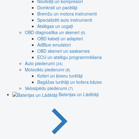
Novilcēji un kompresori
Domkrati un pacēlāji
Bremžu un motora instrumenti
Specializēti auto instrumenti
Atslēgas un uzgaļi
OBD diagnostika un skeneri
(6)
OBD kabeļi un adapteri
AdBlue emulatori
OBD skeneri un saskarnes
ECU un atslēgu programmēšana
Auto piederumi
(24)
Motociklu piederumi
(8)
Koferi un ķiveru turētāji
Bagāžas turētāji un kofera bāzes
Velosipēdu piederumi
(7)
Baterijas un Lādētāji