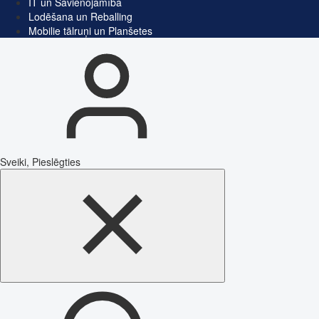
IT un Savienojamība
Lodēšana un Reballing
Mobilie tālruņi un Planšetes
Sveiki, Pieslēgties