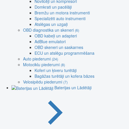
Novilcēji un kompresori
Domkrati un pacēlāji
Bremžu un motora instrumenti
Specializēti auto instrumenti
Atslēgas un uzgaļi
OBD diagnostika un skeneri
(6)
OBD kabeļi un adapteri
AdBlue emulatori
OBD skeneri un saskarnes
ECU un atslēgu programmēšana
Auto piederumi
(24)
Motociklu piederumi
(8)
Koferi un ķiveru turētāji
Bagāžas turētāji un kofera bāzes
Velosipēdu piederumi
(7)
Baterijas un Lādētāji