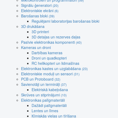
Mikrokontroleri un programmatori
(59)
Signālu ģeneratori
(20)
Elektroniskie ekrāni
(6)
Barošanas bloki
(39)
Regulējami laboratorijas barošanas bloki
3D drukāšana
3D printeri
3D detaļas un rezerves daļas
Pasīvie elektronikas komponenti
(40)
Kameras un droni
Darbības kameras
Droni un quadkopteri
RC helikopteri un lidmašīnas
Elektronikas kastes un uzglabāšana
(23)
Elektroniskie moduļi un sensori
(31)
PCB un Protoboard
(32)
Savienotāji un termināļi
(37)
Elektriskā kabeļošana
Skrūves un stiprinājumi
(10)
Elektronikas palīgmateriāli
Dažādi palīgmateriāli
Lentes un līmes
Ķīmiskās vielas un tīrīšana