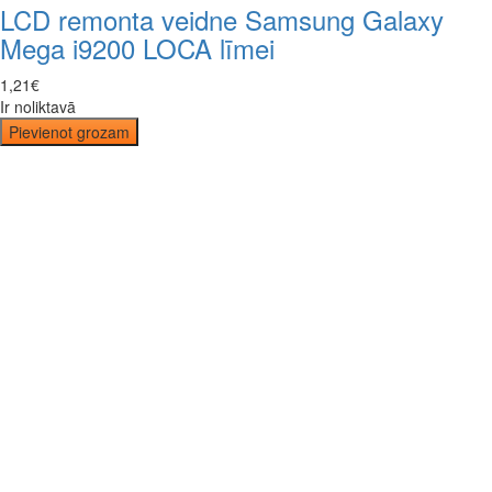
LCD remonta veidne Samsung Galaxy
Mega i9200 LOCA līmei
1
,
21
€
Ir noliktavā
Pievienot grozam