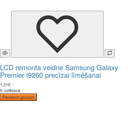
LCD remonta veidne Samsung Galaxy
Premier i9260 precīzai līmēšanai
1
,
21
€
Ir noliktavā
Pievienot grozam