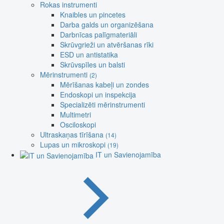
Rokas instrumenti
Knaibles un pincetes
Darba galds un organizēšana
Darbnīcas palīgmateriāli
Skrūvgrieži un atvēršanas rīki
ESD un antistatika
Skrūvspīles un balsti
Mērinstrumenti
(2)
Mērīšanas kabeļi un zondes
Endoskopi un inspekcija
Specializēti mērinstrumenti
Multimetri
Osciloskopi
Ultraskaņas tīrīšana
(14)
Lupas un mikroskopi
(19)
IT un Savienojamība