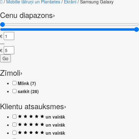
/
Mobilie tālruņi un Planšetes
/
Ekrāni
/
Samsung Galaxy
Cenu diapazons
›
€
—
€
Go
Zīmoli
›
Mlink
(7)
satkit
(28)
Klientu atsauksmes
›
un vairāk
un vairāk
un vairāk