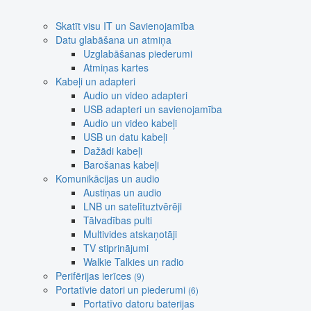
Skatīt visu IT un Savienojamība
Datu glabāšana un atmiņa
Uzglabāšanas piederumi
Atmiņas kartes
Kabeļi un adapteri
Audio un video adapteri
USB adapteri un savienojamība
Audio un video kabeļi
USB un datu kabeļi
Dažādi kabeļi
Barošanas kabeļi
Komunikācijas un audio
Austiņas un audio
LNB un satelītuztvērēji
Tālvadības pulti
Multivides atskaņotāji
TV stiprinājumi
Walkie Talkies un radio
Perifērijas ierīces
(9)
Portatīvie datori un piederumi
(6)
Portatīvo datoru baterijas