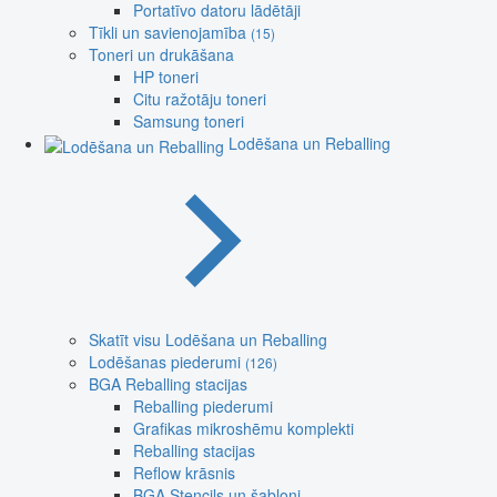
Portatīvo datoru lādētāji
Tīkli un savienojamība
(15)
Toneri un drukāšana
HP toneri
Citu ražotāju toneri
Samsung toneri
Lodēšana un Reballing
Skatīt visu Lodēšana un Reballing
Lodēšanas piederumi
(126)
BGA Reballing stacijas
Reballing piederumi
Grafikas mikroshēmu komplekti
Reballing stacijas
Reflow krāsnis
BGA Stencils un šabloni