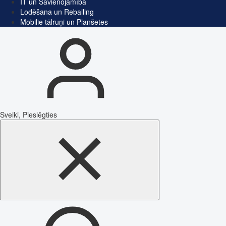
IT un Savienojamība
Lodēšana un Reballing
Mobilie tālruņi un Planšetes
Sveiki, Pieslēgties