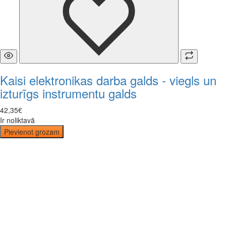
Kaisi elektronikas darba galds - viegls un
izturīgs instrumentu galds
42
,
35
€
Ir noliktavā
Pievienot grozam