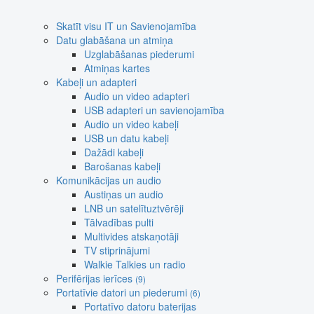
Skatīt visu IT un Savienojamība
Datu glabāšana un atmiņa
Uzglabāšanas piederumi
Atmiņas kartes
Kabeļi un adapteri
Audio un video adapteri
USB adapteri un savienojamība
Audio un video kabeļi
USB un datu kabeļi
Dažādi kabeļi
Barošanas kabeļi
Komunikācijas un audio
Austiņas un audio
LNB un satelītuztvērēji
Tālvadības pulti
Multivides atskaņotāji
TV stiprinājumi
Walkie Talkies un radio
Perifērijas ierīces
(9)
Portatīvie datori un piederumi
(6)
Portatīvo datoru baterijas