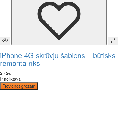
iPhone 4G skrūvju šablons – būtisks
remonta rīks
2
,
42
€
Ir noliktavā
Pievienot grozam