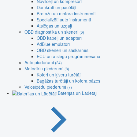
Novilcēji un kompresori
Domkrati un pacēlāji
Bremžu un motora instrumenti
Specializēti auto instrumenti
Atslēgas un uzgaļi
OBD diagnostika un skeneri
(6)
OBD kabeļi un adapteri
AdBlue emulatori
OBD skeneri un saskarnes
ECU un atslēgu programmēšana
Auto piederumi
(24)
Motociklu piederumi
(8)
Koferi un ķiveru turētāji
Bagāžas turētāji un kofera bāzes
Velosipēdu piederumi
(7)
Baterijas un Lādētāji