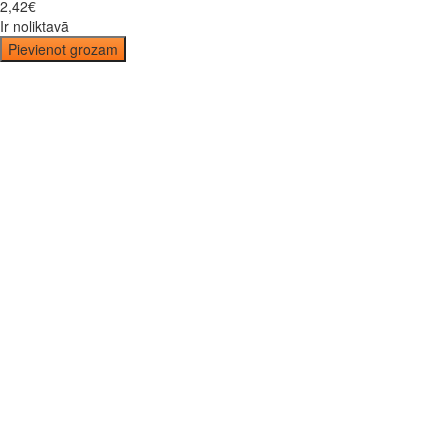
2
,
42
€
Ir noliktavā
Pievienot grozam