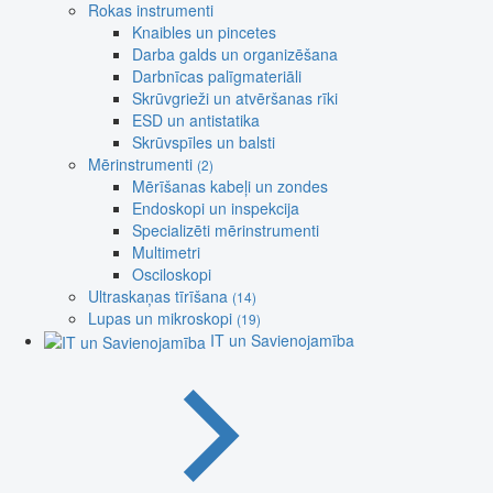
Rokas instrumenti
Knaibles un pincetes
Darba galds un organizēšana
Darbnīcas palīgmateriāli
Skrūvgrieži un atvēršanas rīki
ESD un antistatika
Skrūvspīles un balsti
Mērinstrumenti
(2)
Mērīšanas kabeļi un zondes
Endoskopi un inspekcija
Specializēti mērinstrumenti
Multimetri
Osciloskopi
Ultraskaņas tīrīšana
(14)
Lupas un mikroskopi
(19)
IT un Savienojamība