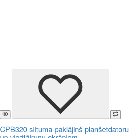
CPB320 siltuma paklājiņš planšetdatoru
un viedtālruņu ekrāniem