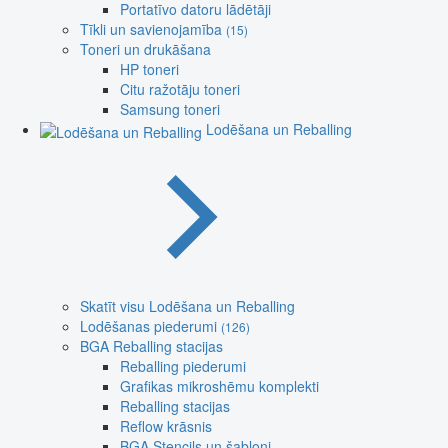
Portatīvo datoru lādētāji
Tīkli un savienojamība
(15)
Toneri un drukāšana
HP toneri
Citu ražotāju toneri
Samsung toneri
Lodēšana un Reballing
Skatīt visu Lodēšana un Reballing
Lodēšanas piederumi
(126)
BGA Reballing stacijas
Reballing piederumi
Grafikas mikroshēmu komplekti
Reballing stacijas
Reflow krāsnis
BGA Stencils un šabloni