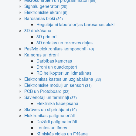
Mikrokontroleri un programmatori
(59)
Signālu ģeneratori
(20)
Elektroniskie ekrāni
(6)
Barošanas bloki
(39)
Regulējami laboratorijas barošanas bloki
3D drukāšana
3D printeri
3D detaļas un rezerves daļas
Pasīvie elektronikas komponenti
(40)
Kameras un droni
Darbības kameras
Droni un quadkopteri
RC helikopteri un lidmašīnas
Elektronikas kastes un uzglabāšana
(23)
Elektroniskie moduļi un sensori
(31)
PCB un Protoboard
(32)
Savienotāji un termināļi
(37)
Elektriskā kabeļošana
Skrūves un stiprinājumi
(10)
Elektronikas palīgmateriāli
Dažādi palīgmateriāli
Lentes un līmes
Ķīmiskās vielas un tīrīšana