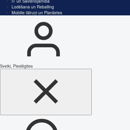
IT un Savienojamība
Lodēšana un Reballing
Mobilie tālruņi un Planšetes
Sveiki, Pieslēgties