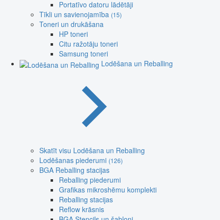
Portatīvo datoru lādētāji
Tīkli un savienojamība
(15)
Toneri un drukāšana
HP toneri
Citu ražotāju toneri
Samsung toneri
Lodēšana un Reballing
Skatīt visu Lodēšana un Reballing
Lodēšanas piederumi
(126)
BGA Reballing stacijas
Reballing piederumi
Grafikas mikroshēmu komplekti
Reballing stacijas
Reflow krāsnis
BGA Stencils un šabloni