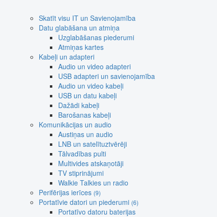
Skatīt visu IT un Savienojamība
Datu glabāšana un atmiņa
Uzglabāšanas piederumi
Atmiņas kartes
Kabeļi un adapteri
Audio un video adapteri
USB adapteri un savienojamība
Audio un video kabeļi
USB un datu kabeļi
Dažādi kabeļi
Barošanas kabeļi
Komunikācijas un audio
Austiņas un audio
LNB un satelītuztvērēji
Tālvadības pulti
Multivides atskaņotāji
TV stiprinājumi
Walkie Talkies un radio
Perifērijas ierīces
(9)
Portatīvie datori un piederumi
(6)
Portatīvo datoru baterijas