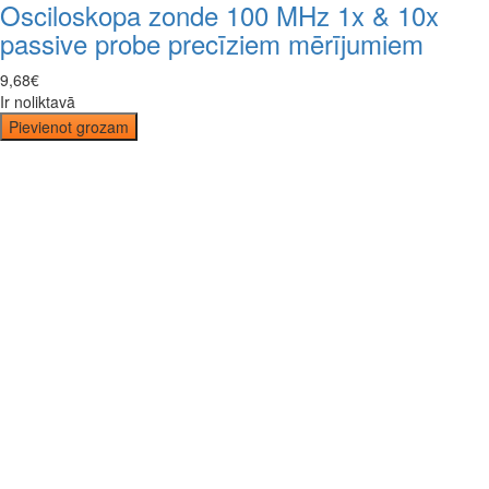
Osciloskopa zonde 100 MHz 1x & 10x
passive probe precīziem mērījumiem
9
,
68
€
Ir noliktavā
Pievienot grozam