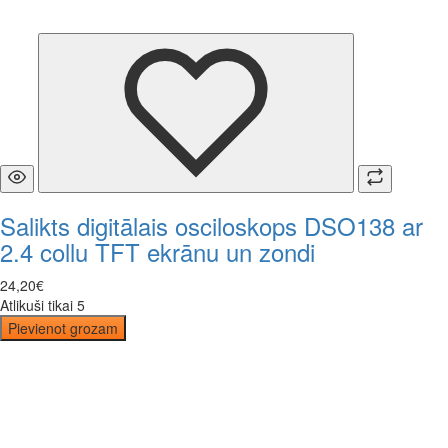
Salikts digitālais osciloskops DSO138 ar
2.4 collu TFT ekrānu un zondi
24
,
20
€
Atlikuši tikai 5
Pievienot grozam