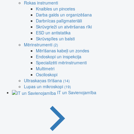
Rokas instrumenti
Knaibles un pincetes
Darba galds un organizēšana
Darbnīcas palīgmateriāli
Skrūvgrieži un atvēršanas rīki
ESD un antistatika
Skrūvspīles un balsti
Mērinstrumenti
(2)
Mērīšanas kabeļi un zondes
Endoskopi un inspekcija
Specializēti mērinstrumenti
Multimetri
Osciloskopi
Ultraskaņas tīrīšana
(14)
Lupas un mikroskopi
(19)
IT un Savienojamība