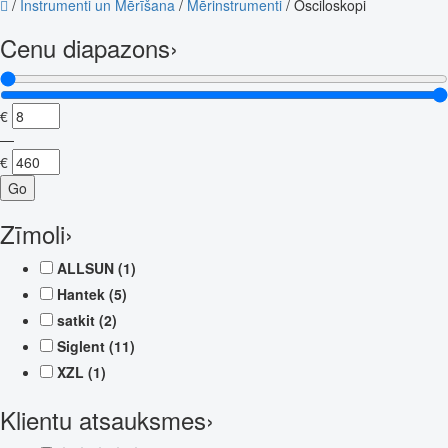
/
Instrumenti un Mērīšana
/
Mērinstrumenti
/
Osciloskopi
Cenu diapazons
›
€
—
€
Go
Zīmoli
›
ALLSUN
(1)
Hantek
(5)
satkit
(2)
Siglent
(11)
XZL
(1)
Klientu atsauksmes
›