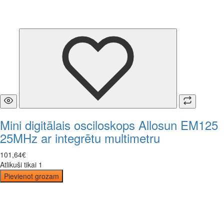
Mini digitālais osciloskops Allosun EM125
25MHz ar integrētu multimetru
101
,
64
€
Atlikuši tikai 1
Pievienot grozam