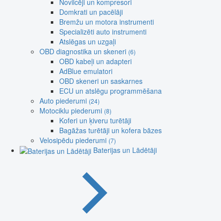
Novilcēji un kompresori
Domkrati un pacēlāji
Bremžu un motora instrumenti
Specializēti auto instrumenti
Atslēgas un uzgaļi
OBD diagnostika un skeneri
(6)
OBD kabeļi un adapteri
AdBlue emulatori
OBD skeneri un saskarnes
ECU un atslēgu programmēšana
Auto piederumi
(24)
Motociklu piederumi
(8)
Koferi un ķiveru turētāji
Bagāžas turētāji un kofera bāzes
Velosipēdu piederumi
(7)
Baterijas un Lādētāji