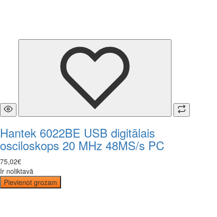
Hantek 6022BE USB digitālais
osciloskops 20 MHz 48MS/s PC
75
,
02
€
Ir noliktavā
Pievienot grozam