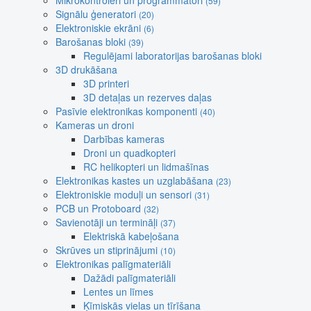
Mikrokontroleri un programmatori
(59)
Signālu ģeneratori
(20)
Elektroniskie ekrāni
(6)
Barošanas bloki
(39)
Regulējami laboratorijas barošanas bloki
3D drukāšana
3D printeri
3D detaļas un rezerves daļas
Pasīvie elektronikas komponenti
(40)
Kameras un droni
Darbības kameras
Droni un quadkopteri
RC helikopteri un lidmašīnas
Elektronikas kastes un uzglabāšana
(23)
Elektroniskie moduļi un sensori
(31)
PCB un Protoboard
(32)
Savienotāji un termināļi
(37)
Elektriskā kabeļošana
Skrūves un stiprinājumi
(10)
Elektronikas palīgmateriāli
Dažādi palīgmateriāli
Lentes un līmes
Ķīmiskās vielas un tīrīšana