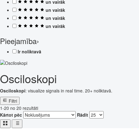
un vairāk
un vairāk
un vairāk
un vairāk
Pieejamība
›
Ir noliktavā
Osciloskopi
Osciloskopi
: visualize signals in real time. 20+ noliktavā.
Filtri
1-20 no 20 rezultāti
Kārtot pēc
Rādīt