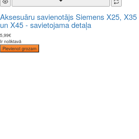
Aksesuāru savienotājs Siemens X25, X35
un X45 - savietojama detaļa
5
,
99
€
Ir noliktavā
Pievienot grozam