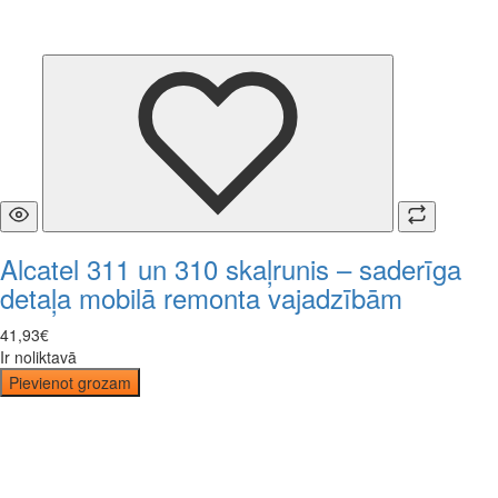
Alcatel 311 un 310 skaļrunis – saderīga
detaļa mobilā remonta vajadzībām
41
,
93
€
Ir noliktavā
Pievienot grozam