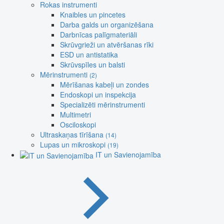
Rokas instrumenti
Knaibles un pincetes
Darba galds un organizēšana
Darbnīcas palīgmateriāli
Skrūvgrieži un atvēršanas rīki
ESD un antistatika
Skrūvspīles un balsti
Mērinstrumenti
(2)
Mērīšanas kabeļi un zondes
Endoskopi un inspekcija
Specializēti mērinstrumenti
Multimetri
Osciloskopi
Ultraskaņas tīrīšana
(14)
Lupas un mikroskopi
(19)
IT un Savienojamība