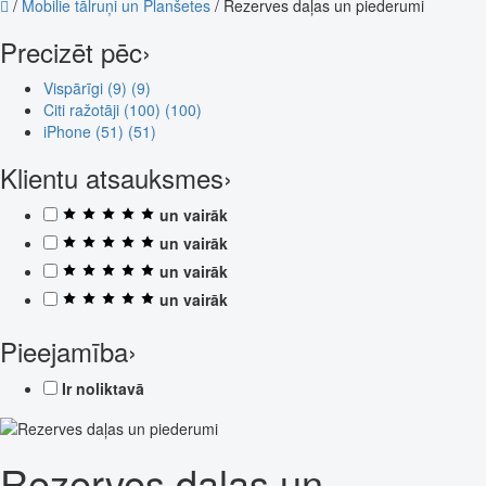
/
Mobilie tālruņi un Planšetes
/
Rezerves daļas un piederumi
Precizēt pēc
›
Vispārīgi (9)
(9)
Citi ražotāji (100)
(100)
iPhone (51)
(51)
Klientu atsauksmes
›
un vairāk
un vairāk
un vairāk
un vairāk
Pieejamība
›
Ir noliktavā
Rezerves daļas un