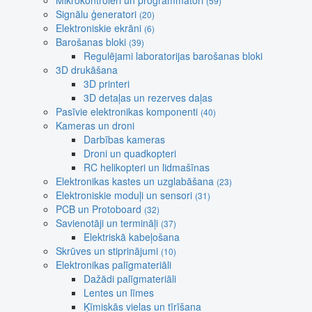
Mikrokontroleri un programmatori
(59)
Signālu ģeneratori
(20)
Elektroniskie ekrāni
(6)
Barošanas bloki
(39)
Regulējami laboratorijas barošanas bloki
3D drukāšana
3D printeri
3D detaļas un rezerves daļas
Pasīvie elektronikas komponenti
(40)
Kameras un droni
Darbības kameras
Droni un quadkopteri
RC helikopteri un lidmašīnas
Elektronikas kastes un uzglabāšana
(23)
Elektroniskie moduļi un sensori
(31)
PCB un Protoboard
(32)
Savienotāji un termināļi
(37)
Elektriskā kabeļošana
Skrūves un stiprinājumi
(10)
Elektronikas palīgmateriāli
Dažādi palīgmateriāli
Lentes un līmes
Ķīmiskās vielas un tīrīšana