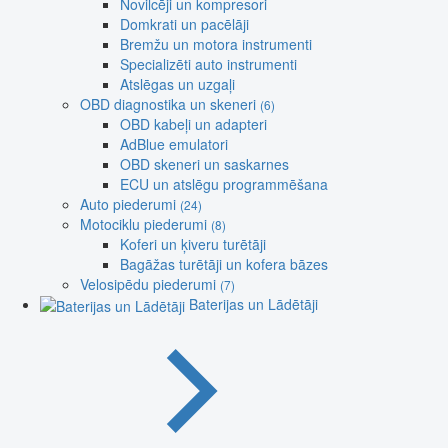
Novilcēji un kompresori
Domkrati un pacēlāji
Bremžu un motora instrumenti
Specializēti auto instrumenti
Atslēgas un uzgaļi
OBD diagnostika un skeneri
(6)
OBD kabeļi un adapteri
AdBlue emulatori
OBD skeneri un saskarnes
ECU un atslēgu programmēšana
Auto piederumi
(24)
Motociklu piederumi
(8)
Koferi un ķiveru turētāji
Bagāžas turētāji un kofera bāzes
Velosipēdu piederumi
(7)
Baterijas un Lādētāji