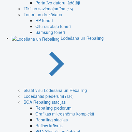
Portatīvo datoru lādētāji
Tīkli un savienojamība
(15)
Toneri un drukāšana
HP toneri
Citu ražotāju toneri
Samsung toneri
Lodēšana un Reballing
Skatīt visu Lodēšana un Reballing
Lodēšanas piederumi
(126)
BGA Reballing stacijas
Reballing piederumi
Grafikas mikroshēmu komplekti
Reballing stacijas
Reflow krāsnis
BGA Stencils un šabloni