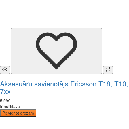
Aksesuāru savienotājs Ericsson T18, T10,
7xx
5
,
99
€
Ir noliktavā
Pievienot grozam