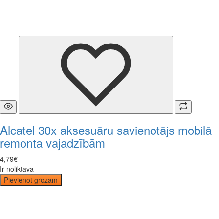
Alcatel 30x aksesuāru savienotājs mobilā
remonta vajadzībām
4
,
79
€
Ir noliktavā
Pievienot grozam