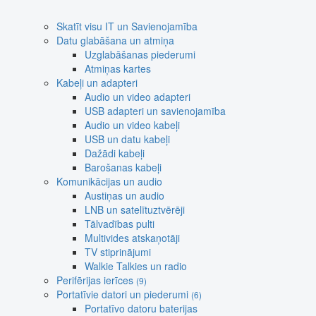
Skatīt visu IT un Savienojamība
Datu glabāšana un atmiņa
Uzglabāšanas piederumi
Atmiņas kartes
Kabeļi un adapteri
Audio un video adapteri
USB adapteri un savienojamība
Audio un video kabeļi
USB un datu kabeļi
Dažādi kabeļi
Barošanas kabeļi
Komunikācijas un audio
Austiņas un audio
LNB un satelītuztvērēji
Tālvadības pulti
Multivides atskaņotāji
TV stiprinājumi
Walkie Talkies un radio
Perifērijas ierīces
(9)
Portatīvie datori un piederumi
(6)
Portatīvo datoru baterijas