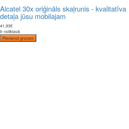
Alcatel 30x oriģināls skaļrunis - kvalitatīva
detaļa jūsu mobilajam
41
,
93
€
Ir noliktavā
Pievienot grozam