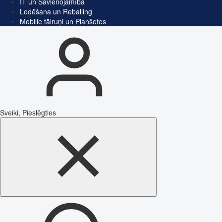
IT un Savienojamība
Lodēšana un Reballing
Mobilie tālruņi un Planšetes
Sveiki, Pieslēgties