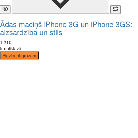
Ādas maciņš iPhone 3G un iPhone 3GS:
aizsardzība un stils
1
,
21
€
Ir noliktavā
Pievienot grozam