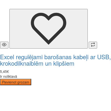
Excel regulējami barošanas kabeļi ar USB,
krokodilknaiblēm un klipšiem
5
,
45
€
Ir noliktavā
Pievienot grozam