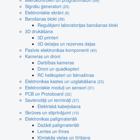
Mikrokontroleri un programmatori
(59)
Signālu ģeneratori
(20)
Elektroniskie ekrāni
(6)
Barošanas bloki
(39)
Regulējami laboratorijas barošanas bloki
3D drukāšana
3D printeri
3D detaļas un rezerves daļas
Pasīvie elektronikas komponenti
(40)
Kameras un droni
Darbības kameras
Droni un quadkopteri
RC helikopteri un lidmašīnas
Elektronikas kastes un uzglabāšana
(23)
Elektroniskie moduļi un sensori
(31)
PCB un Protoboard
(32)
Savienotāji un termināļi
(37)
Elektriskā kabeļošana
Skrūves un stiprinājumi
(10)
Elektronikas palīgmateriāli
Dažādi palīgmateriāli
Lentes un līmes
Ķīmiskās vielas un tīrīšana