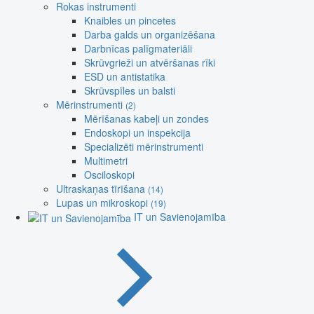
Rokas instrumenti
Knaibles un pincetes
Darba galds un organizēšana
Darbnīcas palīgmateriāli
Skrūvgrieži un atvēršanas rīki
ESD un antistatika
Skrūvspīles un balsti
Mērinstrumenti
(2)
Mērīšanas kabeļi un zondes
Endoskopi un inspekcija
Specializēti mērinstrumenti
Multimetri
Osciloskopi
Ultraskaņas tīrīšana
(14)
Lupas un mikroskopi
(19)
IT un Savienojamība