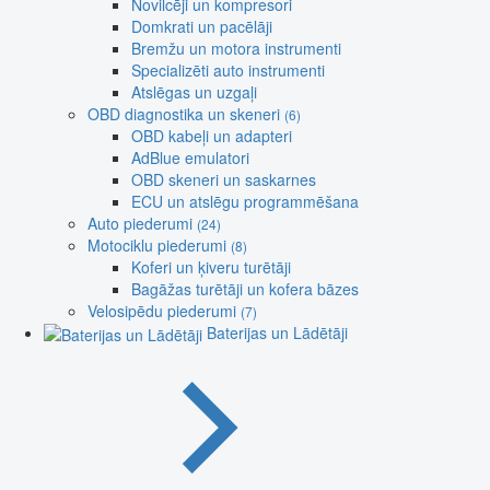
Novilcēji un kompresori
Domkrati un pacēlāji
Bremžu un motora instrumenti
Specializēti auto instrumenti
Atslēgas un uzgaļi
OBD diagnostika un skeneri
(6)
OBD kabeļi un adapteri
AdBlue emulatori
OBD skeneri un saskarnes
ECU un atslēgu programmēšana
Auto piederumi
(24)
Motociklu piederumi
(8)
Koferi un ķiveru turētāji
Bagāžas turētāji un kofera bāzes
Velosipēdu piederumi
(7)
Baterijas un Lādētāji