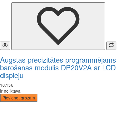
Augstas precizitātes programmējams
barošanas modulis DP20V2A ar LCD
displeju
18
,
15
€
Ir noliktavā
Pievienot grozam