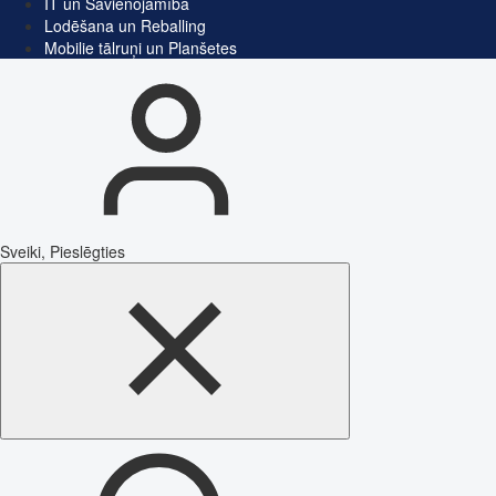
IT un Savienojamība
Lodēšana un Reballing
Mobilie tālruņi un Planšetes
Sveiki, Pieslēgties