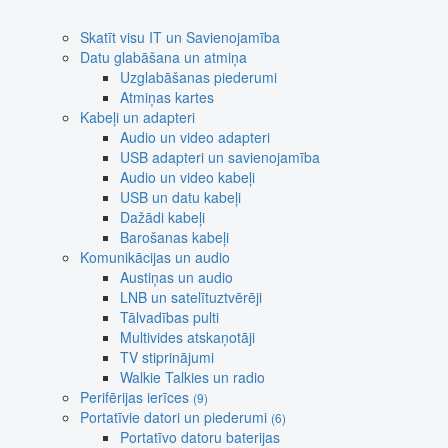
Skatīt visu IT un Savienojamība
Datu glabāšana un atmiņa
Uzglabāšanas piederumi
Atmiņas kartes
Kabeļi un adapteri
Audio un video adapteri
USB adapteri un savienojamība
Audio un video kabeļi
USB un datu kabeļi
Dažādi kabeļi
Barošanas kabeļi
Komunikācijas un audio
Austiņas un audio
LNB un satelītuztvērēji
Tālvadības pulti
Multivides atskaņotāji
TV stiprinājumi
Walkie Talkies un radio
Perifērijas ierīces
(9)
Portatīvie datori un piederumi
(6)
Portatīvo datoru baterijas