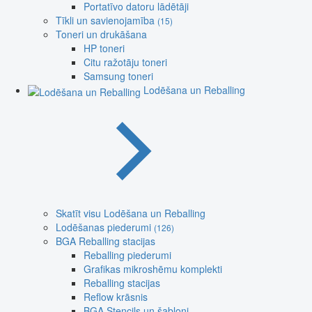
Portatīvo datoru lādētāji
Tīkli un savienojamība
(15)
Toneri un drukāšana
HP toneri
Citu ražotāju toneri
Samsung toneri
Lodēšana un Reballing
Skatīt visu Lodēšana un Reballing
Lodēšanas piederumi
(126)
BGA Reballing stacijas
Reballing piederumi
Grafikas mikroshēmu komplekti
Reballing stacijas
Reflow krāsnis
BGA Stencils un šabloni