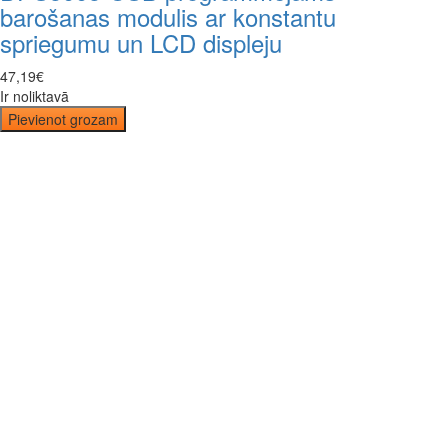
barošanas modulis ar konstantu
spriegumu un LCD displeju
47
,
19
€
Ir noliktavā
Pievienot grozam