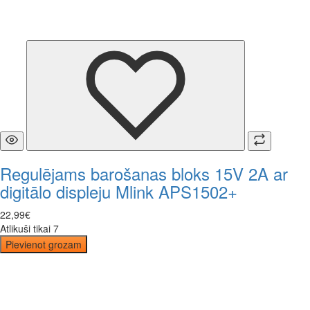
Regulējams barošanas bloks 15V 2A ar
digitālo displeju Mlink APS1502+
22
,
99
€
Atlikuši tikai 7
Pievienot grozam