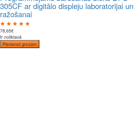
305CF ar digitālo displeju laboratorijai un
ražošanai
78
,
65
€
Ir noliktavā
Pievienot grozam