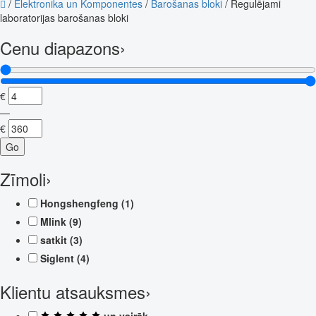
/
Elektronika un Komponentes
/
Barošanas bloki
/
Regulējami
laboratorijas barošanas bloki
Cenu diapazons
›
€
—
€
Go
Zīmoli
›
Hongshengfeng
(1)
Mlink
(9)
satkit
(3)
Siglent
(4)
Klientu atsauksmes
›
un vairāk