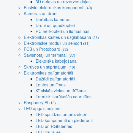
3D detaļas un rezerves daļas
Pasīvie elektronikas komponenti
(40)
Kameras un droni
Darbības kameras
Droni un quadkopteri
RC helikopteri un lidmašīnas
Elektronikas kastes un uzglabāšana
(23)
Elektroniskie moduļi un sensori
(31)
PCB un Protoboard
(32)
Savienotāji un termināļi
(37)
Elektriskā kabeļošana
Skrūves un stiprinājumi
(10)
Elektronikas palīgmateriāli
Dažādi palīgmateriāli
Lentes un līmes
Ķīmiskās vielas un tīrīšana
Termiski sarūkošās caurulītes
Raspberry Pi
(10)
LED apgaismojums
LED spuldzes un prožektori
LED komponenti un piederumi
LED un RGB lentes
LED caurules