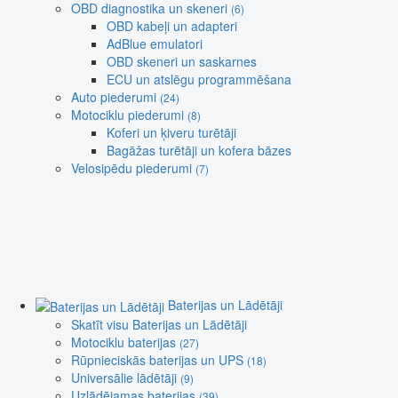
OBD diagnostika un skeneri
(6)
OBD kabeļi un adapteri
AdBlue emulatori
OBD skeneri un saskarnes
ECU un atslēgu programmēšana
Auto piederumi
(24)
Motociklu piederumi
(8)
Koferi un ķiveru turētāji
Bagāžas turētāji un kofera bāzes
Velosipēdu piederumi
(7)
Baterijas un Lādētāji
Skatīt visu Baterijas un Lādētāji
Motociklu baterijas
(27)
Rūpnieciskās baterijas un UPS
(18)
Universālie lādētāji
(9)
Uzlādējamas baterijas
(39)