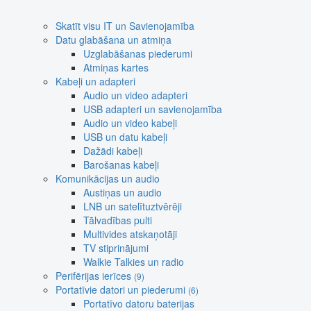
Skatīt visu IT un Savienojamība
Datu glabāšana un atmiņa
Uzglabāšanas piederumi
Atmiņas kartes
Kabeļi un adapteri
Audio un video adapteri
USB adapteri un savienojamība
Audio un video kabeļi
USB un datu kabeļi
Dažādi kabeļi
Barošanas kabeļi
Komunikācijas un audio
Austiņas un audio
LNB un satelītuztvērēji
Tālvadības pulti
Multivides atskaņotāji
TV stiprinājumi
Walkie Talkies un radio
Perifērijas ierīces
(9)
Portatīvie datori un piederumi
(6)
Portatīvo datoru baterijas