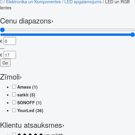
/
Elektronika un Komponentes
/
LED apgaismojums
/
LED un RGB
lentes
Cenu diapazons
›
€
—
€
Go
Zīmoli
›
Amass
(1)
satkit
(5)
SONOFF
(1)
YourLed
(36)
Klientu atsauksmes
›
un vairāk