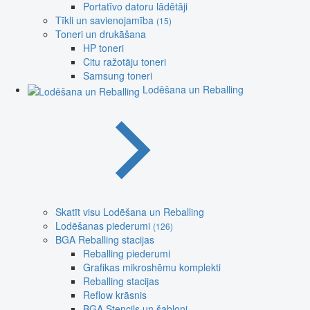
Portatīvo datoru lādētāji
Tīkli un savienojamība
(15)
Toneri un drukāšana
HP toneri
Citu ražotāju toneri
Samsung toneri
Lodēšana un Reballing
Skatīt visu Lodēšana un Reballing
Lodēšanas piederumi
(126)
BGA Reballing stacijas
Reballing piederumi
Grafikas mikroshēmu komplekti
Reballing stacijas
Reflow krāsnis
BGA Stencils un šabloni