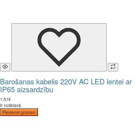
Barošanas kabelis 220V AC LED lentei ar
IP65 aizsardzību
1
,
51
€
Ir noliktavā
Pievienot grozam