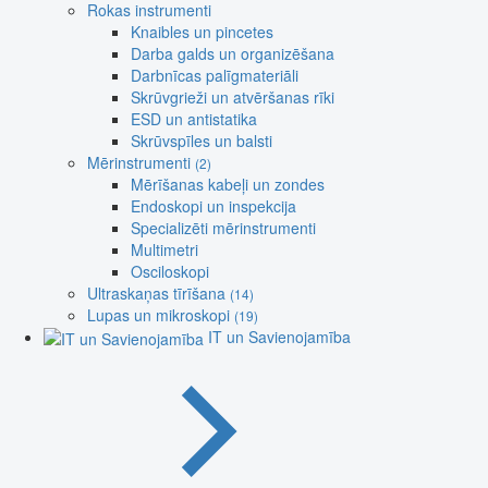
Rokas instrumenti
Knaibles un pincetes
Darba galds un organizēšana
Darbnīcas palīgmateriāli
Skrūvgrieži un atvēršanas rīki
ESD un antistatika
Skrūvspīles un balsti
Mērinstrumenti
(2)
Mērīšanas kabeļi un zondes
Endoskopi un inspekcija
Specializēti mērinstrumenti
Multimetri
Osciloskopi
Ultraskaņas tīrīšana
(14)
Lupas un mikroskopi
(19)
IT un Savienojamība