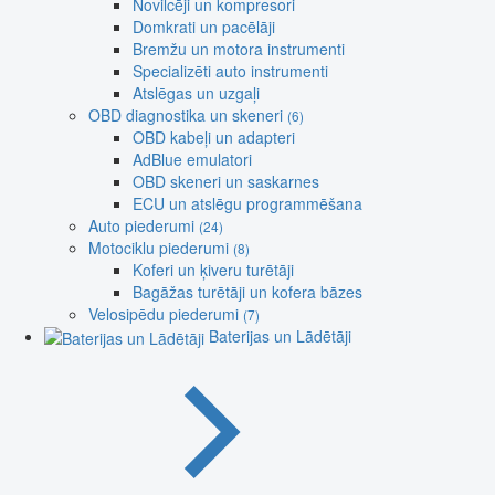
Novilcēji un kompresori
Domkrati un pacēlāji
Bremžu un motora instrumenti
Specializēti auto instrumenti
Atslēgas un uzgaļi
OBD diagnostika un skeneri
(6)
OBD kabeļi un adapteri
AdBlue emulatori
OBD skeneri un saskarnes
ECU un atslēgu programmēšana
Auto piederumi
(24)
Motociklu piederumi
(8)
Koferi un ķiveru turētāji
Bagāžas turētāji un kofera bāzes
Velosipēdu piederumi
(7)
Baterijas un Lādētāji