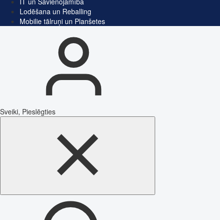
IT un Savienojamība
Lodēšana un Reballing
Mobilie tālruņi un Planšetes
Sveiki, Pieslēgties