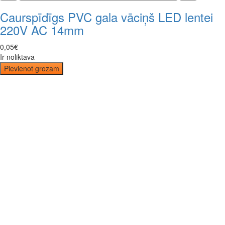
Caurspīdīgs PVC gala vāciņš LED lentei
220V AC 14mm
0
,
05
€
Ir noliktavā
Pievienot grozam