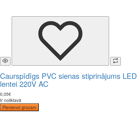
Caurspīdīgs PVC sienas stiprinājums LED
lentei 220V AC
0
,
05
€
Ir noliktavā
Pievienot grozam