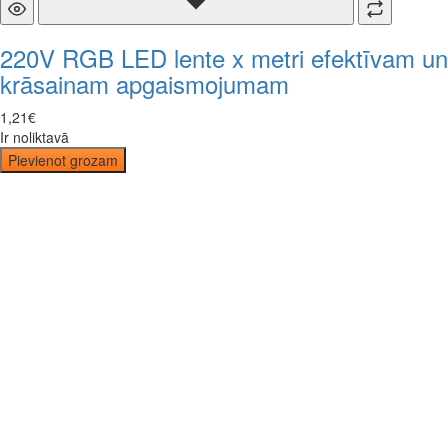
220V RGB LED lente x metri efektīvam un
krāsainam apgaismojumam
1
,
21
€
Ir noliktavā
Pievienot grozam