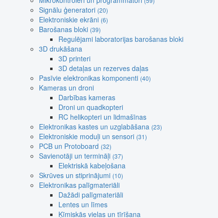
Mikrokontroleri un programmatori
(59)
Signālu ģeneratori
(20)
Elektroniskie ekrāni
(6)
Barošanas bloki
(39)
Regulējami laboratorijas barošanas bloki
3D drukāšana
3D printeri
3D detaļas un rezerves daļas
Pasīvie elektronikas komponenti
(40)
Kameras un droni
Darbības kameras
Droni un quadkopteri
RC helikopteri un lidmašīnas
Elektronikas kastes un uzglabāšana
(23)
Elektroniskie moduļi un sensori
(31)
PCB un Protoboard
(32)
Savienotāji un termināļi
(37)
Elektriskā kabeļošana
Skrūves un stiprinājumi
(10)
Elektronikas palīgmateriāli
Dažādi palīgmateriāli
Lentes un līmes
Ķīmiskās vielas un tīrīšana