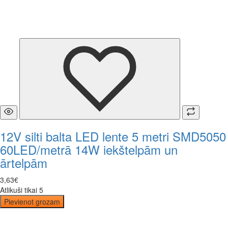
12V silti balta LED lente 5 metri SMD5050
60LED/metrā 14W iekštelpām un
ārtelpām
3
,
63
€
Atlikuši tikai 5
Pievienot grozam