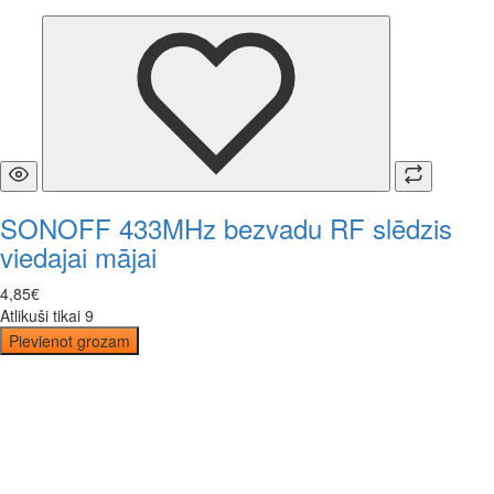
SONOFF 433MHz bezvadu RF slēdzis
viedajai mājai
4
,
85
€
Atlikuši tikai 9
Pievienot grozam