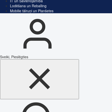
IT un Savienojamība
Lodēšana un Reballing
Mobilie tālruņi un Planšetes
Sveiki, Pieslēgties