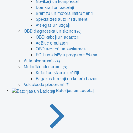
Novilcēji un kompresori
Domkrati un pacēlāji
Bremžu un motora instrumenti
Specializēti auto instrumenti
Atslēgas un uzgaļi
OBD diagnostika un skeneri
(6)
OBD kabeļi un adapteri
AdBlue emulatori
OBD skeneri un saskarnes
ECU un atslēgu programmēšana
Auto piederumi
(24)
Motociklu piederumi
(8)
Koferi un ķiveru turētāji
Bagāžas turētāji un kofera bāzes
Velosipēdu piederumi
(7)
Baterijas un Lādētāji