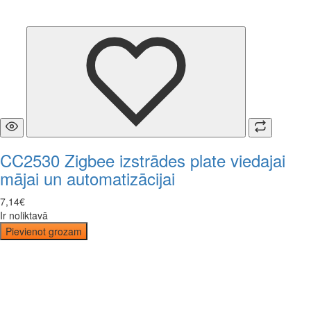
CC2530 Zigbee izstrādes plate viedajai
mājai un automatizācijai
7
,
14
€
Ir noliktavā
Pievienot grozam