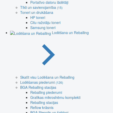
Portatīvo datoru lādētāji
Tīkli un savienojamība
(15)
Toneri un drukāšana
HP toneri
Citu ražotāju toneri
Samsung toneri
Lodēšana un Reballing
Skatīt visu Lodēšana un Reballing
Lodēšanas piederumi
(126)
BGA Reballing stacijas
Reballing piederumi
Grafikas mikroshēmu komplekti
Reballing stacijas
Reflow krāsnis
BGA Stencils un šabloni