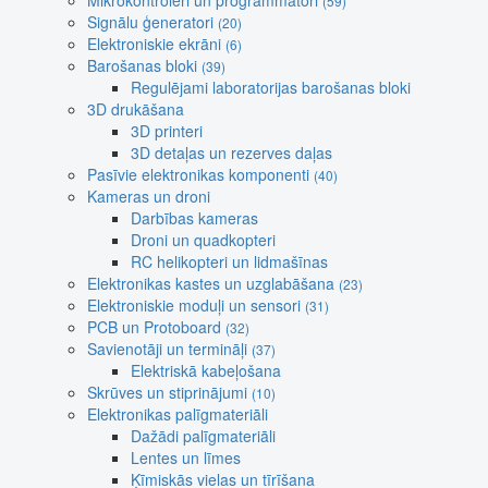
Mikrokontroleri un programmatori
(59)
Signālu ģeneratori
(20)
Elektroniskie ekrāni
(6)
Barošanas bloki
(39)
Regulējami laboratorijas barošanas bloki
3D drukāšana
3D printeri
3D detaļas un rezerves daļas
Pasīvie elektronikas komponenti
(40)
Kameras un droni
Darbības kameras
Droni un quadkopteri
RC helikopteri un lidmašīnas
Elektronikas kastes un uzglabāšana
(23)
Elektroniskie moduļi un sensori
(31)
PCB un Protoboard
(32)
Savienotāji un termināļi
(37)
Elektriskā kabeļošana
Skrūves un stiprinājumi
(10)
Elektronikas palīgmateriāli
Dažādi palīgmateriāli
Lentes un līmes
Ķīmiskās vielas un tīrīšana