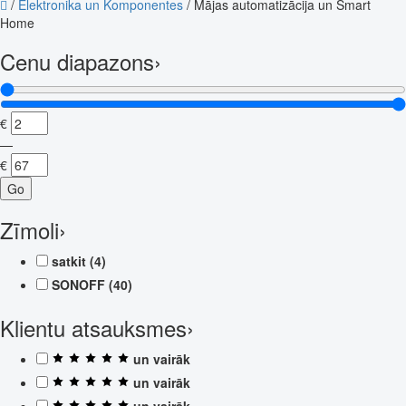
/
Elektronika un Komponentes
/
Mājas automatizācija un Smart
Home
Cenu diapazons
›
€
—
€
Go
Zīmoli
›
satkit
(4)
SONOFF
(40)
Klientu atsauksmes
›
un vairāk
un vairāk
un vairāk