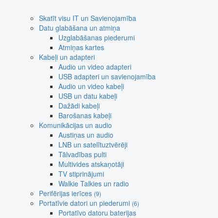
Skatīt visu IT un Savienojamība
Datu glabāšana un atmiņa
Uzglabāšanas piederumi
Atmiņas kartes
Kabeļi un adapteri
Audio un video adapteri
USB adapteri un savienojamība
Audio un video kabeļi
USB un datu kabeļi
Dažādi kabeļi
Barošanas kabeļi
Komunikācijas un audio
Austiņas un audio
LNB un satelītuztvērēji
Tālvadības pulti
Multivides atskaņotāji
TV stiprinājumi
Walkie Talkies un radio
Perifērijas ierīces
(9)
Portatīvie datori un piederumi
(6)
Portatīvo datoru baterijas