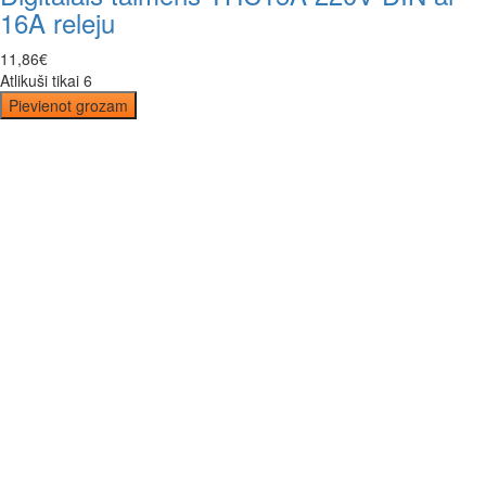
16A releju
11
,
86
€
Atlikuši tikai 6
Pievienot grozam