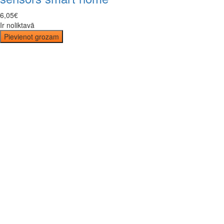
6
,
05
€
Ir noliktavā
Pievienot grozam