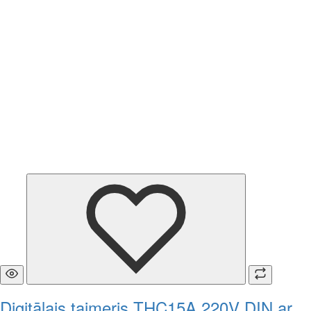
Digitālais taimeris THC15A 220V DIN ar