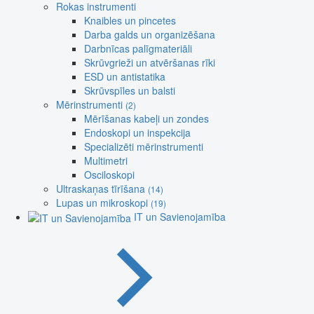
Rokas instrumenti
Knaibles un pincetes
Darba galds un organizēšana
Darbnīcas palīgmateriāli
Skrūvgrieži un atvēršanas rīki
ESD un antistatika
Skrūvspīles un balsti
Mērinstrumenti
(2)
Mērīšanas kabeļi un zondes
Endoskopi un inspekcija
Specializēti mērinstrumenti
Multimetri
Osciloskopi
Ultraskaņas tīrīšana
(14)
Lupas un mikroskopi
(19)
IT un Savienojamība