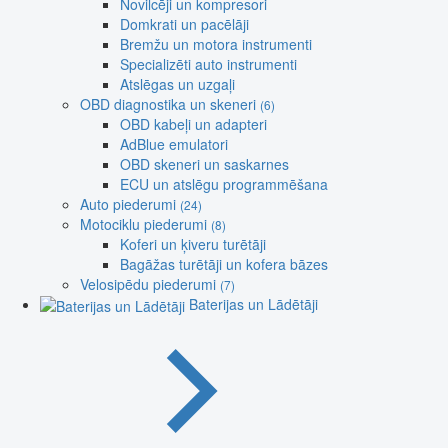
Novilcēji un kompresori
Domkrati un pacēlāji
Bremžu un motora instrumenti
Specializēti auto instrumenti
Atslēgas un uzgaļi
OBD diagnostika un skeneri
(6)
OBD kabeļi un adapteri
AdBlue emulatori
OBD skeneri un saskarnes
ECU un atslēgu programmēšana
Auto piederumi
(24)
Motociklu piederumi
(8)
Koferi un ķiveru turētāji
Bagāžas turētāji un kofera bāzes
Velosipēdu piederumi
(7)
Baterijas un Lādētāji