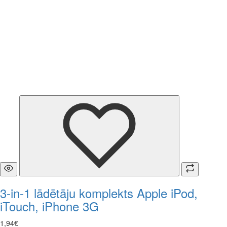
3-in-1 lādētāju komplekts Apple iPod,
iTouch, iPhone 3G
1
,
94
€