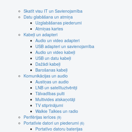
Skatīt visu IT un Savienojamība
Datu glabāšana un atmiņa
Uzglabāšanas piederumi
Atmiņas kartes
Kabeļi un adapteri
Audio un video adapteri
USB adapteri un savienojamība
Audio un video kabeļi
USB un datu kabeļi
Dažādi kabeļi
Barošanas kabeļi
Komunikācijas un audio
Austiņas un audio
LNB un satelītuztvērēji
Tālvadības pulti
Multivides atskaņotāji
TV stiprinājumi
Walkie Talkies un radio
Perifērijas ierīces
(9)
Portatīvie datori un piederumi
(6)
Portatīvo datoru baterijas