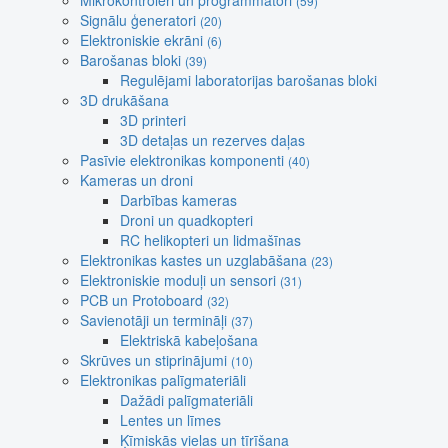
Mikrokontroleri un programmatori
(59)
Signālu ģeneratori
(20)
Elektroniskie ekrāni
(6)
Barošanas bloki
(39)
Regulējami laboratorijas barošanas bloki
3D drukāšana
3D printeri
3D detaļas un rezerves daļas
Pasīvie elektronikas komponenti
(40)
Kameras un droni
Darbības kameras
Droni un quadkopteri
RC helikopteri un lidmašīnas
Elektronikas kastes un uzglabāšana
(23)
Elektroniskie moduļi un sensori
(31)
PCB un Protoboard
(32)
Savienotāji un termināļi
(37)
Elektriskā kabeļošana
Skrūves un stiprinājumi
(10)
Elektronikas palīgmateriāli
Dažādi palīgmateriāli
Lentes un līmes
Ķīmiskās vielas un tīrīšana