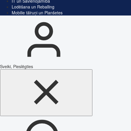
IT un Savienojamība
Lodēšana un Reballing
Mobilie tālruņi un Planšetes
Sveiki, Pieslēgties