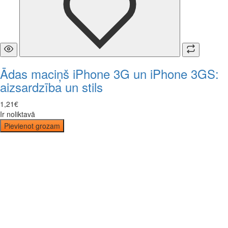
Ādas maciņš iPhone 3G un iPhone 3GS:
aizsardzība un stils
1
,
21
€
Ir noliktavā
Pievienot grozam