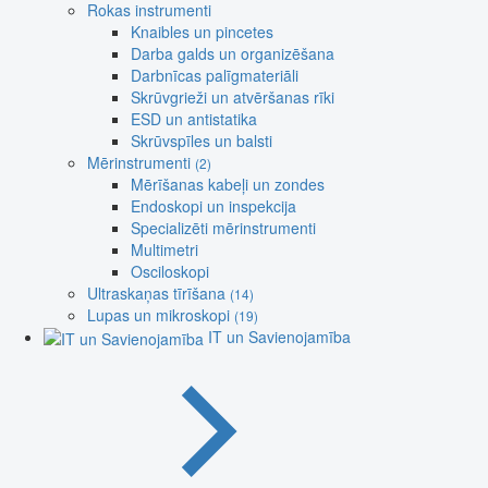
Rokas instrumenti
Knaibles un pincetes
Darba galds un organizēšana
Darbnīcas palīgmateriāli
Skrūvgrieži un atvēršanas rīki
ESD un antistatika
Skrūvspīles un balsti
Mērinstrumenti
(2)
Mērīšanas kabeļi un zondes
Endoskopi un inspekcija
Specializēti mērinstrumenti
Multimetri
Osciloskopi
Ultraskaņas tīrīšana
(14)
Lupas un mikroskopi
(19)
IT un Savienojamība