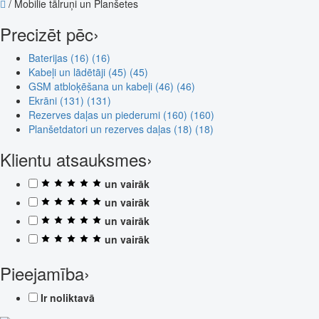
/
Mobilie tālruņi un Planšetes
Precizēt pēc
›
Baterijas (16)
(16)
Kabeļi un lādētāji (45)
(45)
GSM atbloķēšana un kabeļi (46)
(46)
Ekrāni (131)
(131)
Rezerves daļas un piederumi (160)
(160)
Planšetdatori un rezerves daļas (18)
(18)
Klientu atsauksmes
›
un vairāk
un vairāk
un vairāk
un vairāk
Pieejamība
›
Ir noliktavā