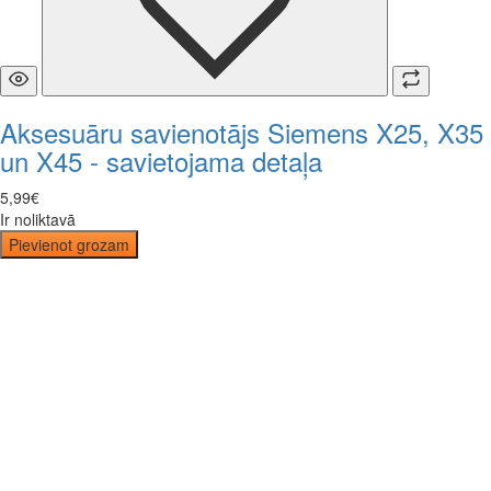
Aksesuāru savienotājs Siemens X25, X35
un X45 - savietojama detaļa
5
,
99
€
Ir noliktavā
Pievienot grozam