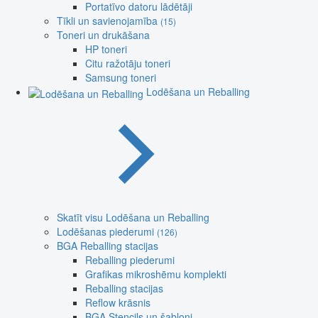
Portatīvo datoru lādētāji
Tīkli un savienojamība
(15)
Toneri un drukāšana
HP toneri
Citu ražotāju toneri
Samsung toneri
Lodēšana un Reballing
Skatīt visu Lodēšana un Reballing
Lodēšanas piederumi
(126)
BGA Reballing stacijas
Reballing piederumi
Grafikas mikroshēmu komplekti
Reballing stacijas
Reflow krāsnis
BGA Stencils un šabloni