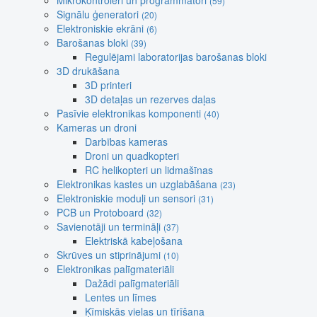
Mikrokontroleri un programmatori
(59)
Signālu ģeneratori
(20)
Elektroniskie ekrāni
(6)
Barošanas bloki
(39)
Regulējami laboratorijas barošanas bloki
3D drukāšana
3D printeri
3D detaļas un rezerves daļas
Pasīvie elektronikas komponenti
(40)
Kameras un droni
Darbības kameras
Droni un quadkopteri
RC helikopteri un lidmašīnas
Elektronikas kastes un uzglabāšana
(23)
Elektroniskie moduļi un sensori
(31)
PCB un Protoboard
(32)
Savienotāji un termināļi
(37)
Elektriskā kabeļošana
Skrūves un stiprinājumi
(10)
Elektronikas palīgmateriāli
Dažādi palīgmateriāli
Lentes un līmes
Ķīmiskās vielas un tīrīšana