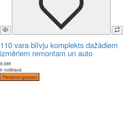
110 vara blīvju komplekts dažādiem
izmēriem remontam un auto
9
,
68
€
Ir noliktavā
Pievienot grozam