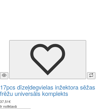
17pcs dīzeļdegvielas inžektora sēžas
frēžu universāls komplekts
37
,
51
€
Ir noliktavā