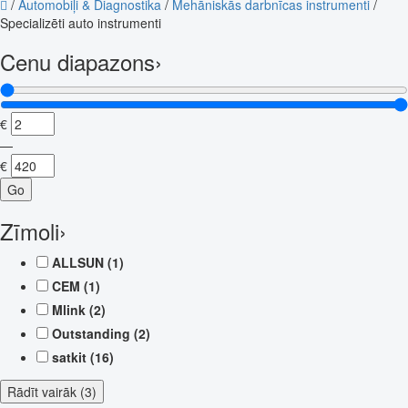
/
Automobiļi & Diagnostika
/
Mehāniskās darbnīcas instrumenti
/
Specializēti auto instrumenti
Cenu diapazons
›
€
—
€
Go
Zīmoli
›
ALLSUN
(1)
CEM
(1)
Mlink
(2)
Outstanding
(2)
satkit
(16)
Rādīt vairāk (3)