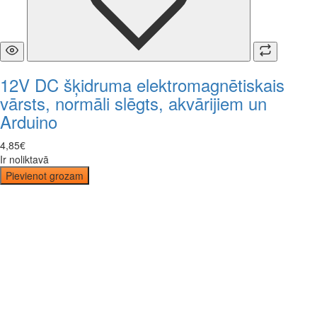
12V DC šķidruma elektromagnētiskais
vārsts, normāli slēgts, akvārijiem un
Arduino
4
,
85
€
Ir noliktavā
Pievienot grozam