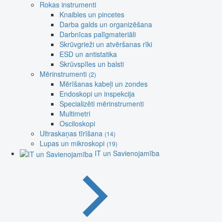
Rokas instrumenti
Knaibles un pincetes
Darba galds un organizēšana
Darbnīcas palīgmateriāli
Skrūvgrieži un atvēršanas rīki
ESD un antistatika
Skrūvspīles un balsti
Mērinstrumenti
(2)
Mērīšanas kabeļi un zondes
Endoskopi un inspekcija
Specializēti mērinstrumenti
Multimetri
Osciloskopi
Ultraskaņas tīrīšana
(14)
Lupas un mikroskopi
(19)
IT un Savienojamība