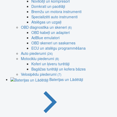
Novilcēji un kompresori
Domkrati un pacēlāji
Bremžu un motora instrumenti
Specializēti auto instrumenti
Atslēgas un uzgaļi
OBD diagnostika un skeneri
(6)
OBD kabeļi un adapteri
AdBlue emulatori
OBD skeneri un saskarnes
ECU un atslēgu programmēšana
Auto piederumi
(24)
Motociklu piederumi
(8)
Koferi un ķiveru turētāji
Bagāžas turētāji un kofera bāzes
Velosipēdu piederumi
(7)
Baterijas un Lādētāji