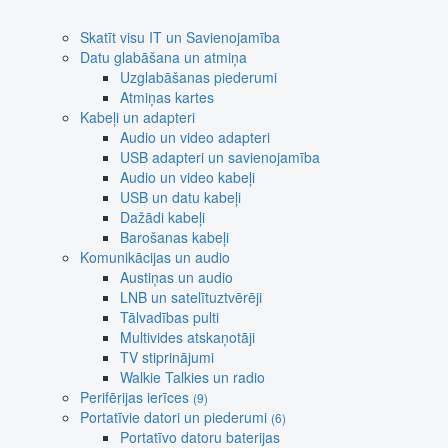
Skatīt visu IT un Savienojamība
Datu glabāšana un atmiņa
Uzglabāšanas piederumi
Atmiņas kartes
Kabeļi un adapteri
Audio un video adapteri
USB adapteri un savienojamība
Audio un video kabeļi
USB un datu kabeļi
Dažādi kabeļi
Barošanas kabeļi
Komunikācijas un audio
Austiņas un audio
LNB un satelītuztvērēji
Tālvadības pulti
Multivides atskaņotāji
TV stiprinājumi
Walkie Talkies un radio
Perifērijas ierīces
(9)
Portatīvie datori un piederumi
(6)
Portatīvo datoru baterijas