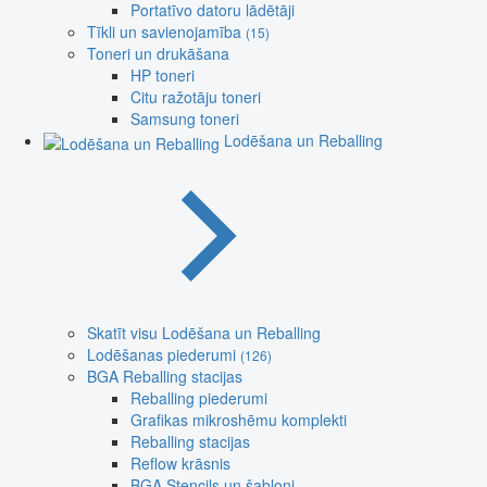
Portatīvo datoru lādētāji
Tīkli un savienojamība
(15)
Toneri un drukāšana
HP toneri
Citu ražotāju toneri
Samsung toneri
Lodēšana un Reballing
Skatīt visu Lodēšana un Reballing
Lodēšanas piederumi
(126)
BGA Reballing stacijas
Reballing piederumi
Grafikas mikroshēmu komplekti
Reballing stacijas
Reflow krāsnis
BGA Stencils un šabloni