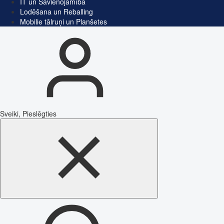
IT un Savienojamība
Lodēšana un Reballing
Mobilie tālruņi un Planšetes
Sveiki, Pieslēgties