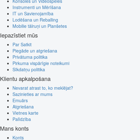
Konsoles un Videospēles
Instrumenti un Mērīšana
IT un Savienojamība
Lodēšana un Reballing
Mobilie tālruņi un Planšetes
Iepazīstiet mūs
Par Satkit
Piegāde un atgriešana
Privātuma politika
Pirkuma vispārīgie noteikumi
Sīkdatņu politika
Klientu apkalpošana
Nevarat atrast to, ko meklējat?
Sazinieties ar mums
Emuārs
Atgriešana
Vietnes karte
Palīdzība
Mans konts
Konts