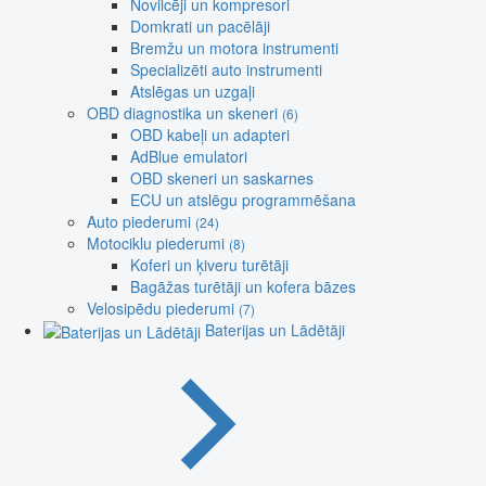
Novilcēji un kompresori
Domkrati un pacēlāji
Bremžu un motora instrumenti
Specializēti auto instrumenti
Atslēgas un uzgaļi
OBD diagnostika un skeneri
(6)
OBD kabeļi un adapteri
AdBlue emulatori
OBD skeneri un saskarnes
ECU un atslēgu programmēšana
Auto piederumi
(24)
Motociklu piederumi
(8)
Koferi un ķiveru turētāji
Bagāžas turētāji un kofera bāzes
Velosipēdu piederumi
(7)
Baterijas un Lādētāji