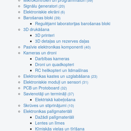
Mikrokontroleri un programmatori
(59)
Signālu ģeneratori
(20)
Elektroniskie ekrāni
(6)
Barošanas bloki
(39)
Regulējami laboratorijas barošanas bloki
3D drukāšana
3D printeri
3D detaļas un rezerves daļas
Pasīvie elektronikas komponenti
(40)
Kameras un droni
Darbības kameras
Droni un quadkopteri
RC helikopteri un lidmašīnas
Elektronikas kastes un uzglabāšana
(23)
Elektroniskie moduļi un sensori
(31)
PCB un Protoboard
(32)
Savienotāji un termināļi
(37)
Elektriskā kabeļošana
Skrūves un stiprinājumi
(10)
Elektronikas palīgmateriāli
Dažādi palīgmateriāli
Lentes un līmes
Ķīmiskās vielas un tīrīšana