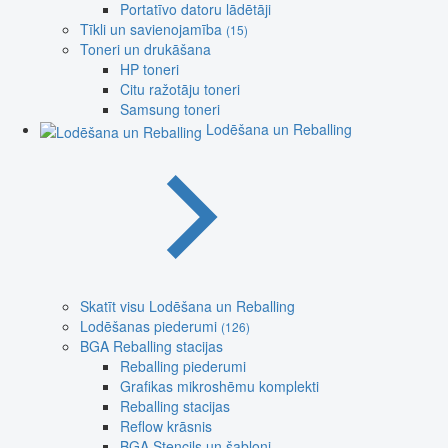
Portatīvo datoru lādētāji
Tīkli un savienojamība
(15)
Toneri un drukāšana
HP toneri
Citu ražotāju toneri
Samsung toneri
Lodēšana un Reballing
Skatīt visu Lodēšana un Reballing
Lodēšanas piederumi
(126)
BGA Reballing stacijas
Reballing piederumi
Grafikas mikroshēmu komplekti
Reballing stacijas
Reflow krāsnis
BGA Stencils un šabloni