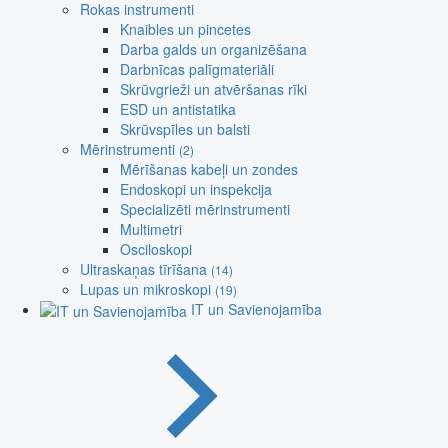
Rokas instrumenti
Knaibles un pincetes
Darba galds un organizēšana
Darbnīcas palīgmateriāli
Skrūvgrieži un atvēršanas rīki
ESD un antistatika
Skrūvspīles un balsti
Mērinstrumenti
(2)
Mērīšanas kabeļi un zondes
Endoskopi un inspekcija
Specializēti mērinstrumenti
Multimetri
Osciloskopi
Ultraskaņas tīrīšana
(14)
Lupas un mikroskopi
(19)
IT un Savienojamība