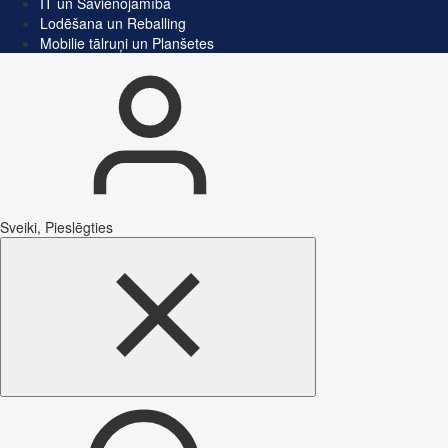
IT un Savienojamība
Lodēšana un Reballing
Mobilie tālruņi un Planšetes
Sveiki, Pieslēgties