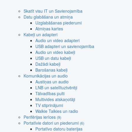
Skatīt visu IT un Savienojamība
Datu glabāšana un atmiņa
Uzglabāšanas piederumi
Atmiņas kartes
Kabeļi un adapteri
Audio un video adapteri
USB adapteri un savienojamība
Audio un video kabeļi
USB un datu kabeļi
Dažādi kabeļi
Barošanas kabeļi
Komunikācijas un audio
Austiņas un audio
LNB un satelītuztvērēji
Tālvadības pulti
Multivides atskaņotāji
TV stiprinājumi
Walkie Talkies un radio
Perifērijas ierīces
(9)
Portatīvie datori un piederumi
(6)
Portatīvo datoru baterijas