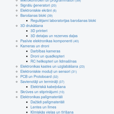
Mikrokontroleri un programmatori
(59)
Signālu ģeneratori
(20)
Elektroniskie ekrāni
(6)
Barošanas bloki
(39)
Regulējami laboratorijas barošanas bloki
3D drukāšana
3D printeri
3D detaļas un rezerves daļas
Pasīvie elektronikas komponenti
(40)
Kameras un droni
Darbības kameras
Droni un quadkopteri
RC helikopteri un lidmašīnas
Elektronikas kastes un uzglabāšana
(23)
Elektroniskie moduļi un sensori
(31)
PCB un Protoboard
(32)
Savienotāji un termināļi
(37)
Elektriskā kabeļošana
Skrūves un stiprinājumi
(10)
Elektronikas palīgmateriāli
Dažādi palīgmateriāli
Lentes un līmes
Ķīmiskās vielas un tīrīšana