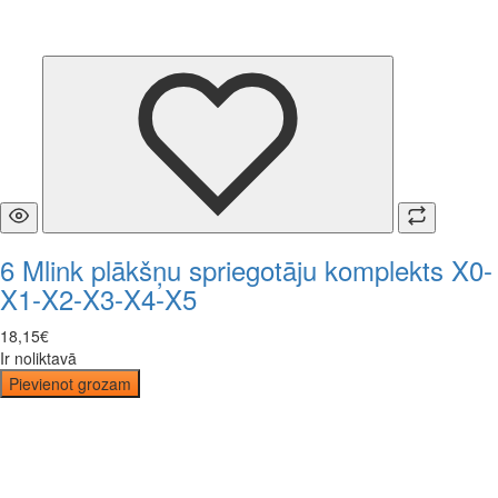
6 Mlink plākšņu spriegotāju komplekts X0-
X1-X2-X3-X4-X5
18
,
15
€
Ir noliktavā
Pievienot grozam