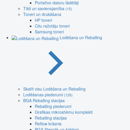
Portatīvo datoru lādētāji
Tīkli un savienojamība
(15)
Toneri un drukāšana
HP toneri
Citu ražotāju toneri
Samsung toneri
Lodēšana un Reballing
Skatīt visu Lodēšana un Reballing
Lodēšanas piederumi
(126)
BGA Reballing stacijas
Reballing piederumi
Grafikas mikroshēmu komplekti
Reballing stacijas
Reflow krāsnis
BGA Stencils un šabloni