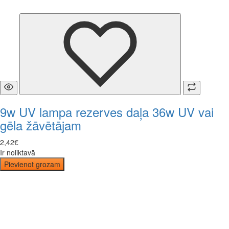
9w UV lampa rezerves daļa 36w UV vai
gēla žāvētājam
2
,
42
€
Ir noliktavā
Pievienot grozam