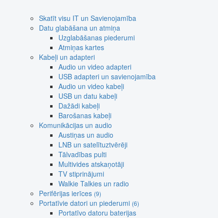
Skatīt visu IT un Savienojamība
Datu glabāšana un atmiņa
Uzglabāšanas piederumi
Atmiņas kartes
Kabeļi un adapteri
Audio un video adapteri
USB adapteri un savienojamība
Audio un video kabeļi
USB un datu kabeļi
Dažādi kabeļi
Barošanas kabeļi
Komunikācijas un audio
Austiņas un audio
LNB un satelītuztvērēji
Tālvadības pulti
Multivides atskaņotāji
TV stiprinājumi
Walkie Talkies un radio
Perifērijas ierīces
(9)
Portatīvie datori un piederumi
(6)
Portatīvo datoru baterijas