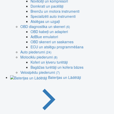
Novilcēji un kompresori
Domkrati un pacēlāji
Bremžu un motora instrumenti
Specializēti auto instrumenti
Atslēgas un uzgaļi
OBD diagnostika un skeneri
(6)
OBD kabeļi un adapteri
AdBlue emulatori
OBD skeneri un saskarnes
ECU un atslēgu programmēšana
Auto piederumi
(24)
Motociklu piederumi
(8)
Koferi un ķiveru turētāji
Bagāžas turētāji un kofera bāzes
Velosipēdu piederumi
(7)
Baterijas un Lādētāji