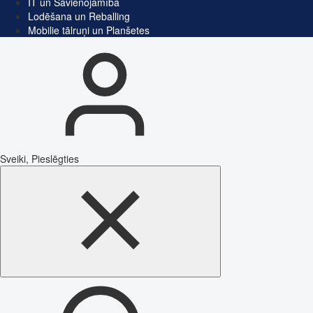
IT un Savienojamība
Lodēšana un Reballing
Mobilie tālruņi un Planšetes
Sveiki, Pieslēgties