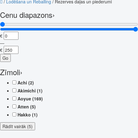
/
Lodēšana un Reballing
/
Rezerves daļas un piederumi
Cenu diapazons
›
€
—
€
Go
Zīmoli
›
Achi
(2)
Akimichi
(1)
Aoyue
(169)
Atten
(5)
Hakko
(1)
Rādīt vairāk (5)