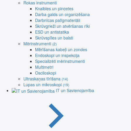
Rokas instrumenti
Knaibles un pincetes
Darba galds un organizēšana
Darbnīcas palīgmateriāli
Skrūvgrieži un atvēršanas rīki
ESD un antistatika
Skrūvspīles un balsti
Mērinstrumenti
(2)
Mērīšanas kabeļi un zondes
Endoskopi un inspekcija
Specializēti mērinstrumenti
Multimetri
Osciloskopi
Ultraskaņas tīrīšana
(14)
Lupas un mikroskopi
(19)
IT un Savienojamība