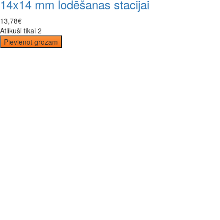
14x14 mm lodēšanas stacijai
13
,
78
€
Atlikuši tikai 2
Pievienot grozam