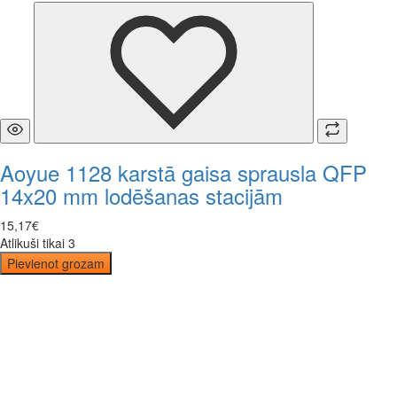
Aoyue 1128 karstā gaisa sprausla QFP
14x20 mm lodēšanas stacijām
15
,
17
€
Atlikuši tikai 3
Pievienot grozam