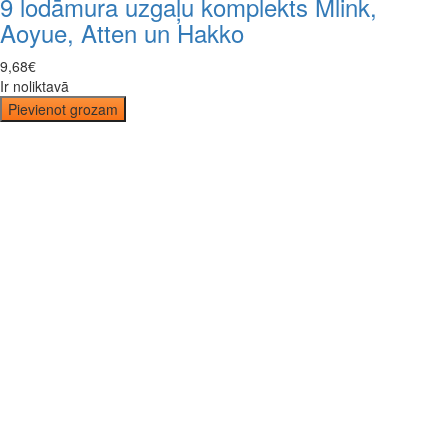
9 lodāmura uzgaļu komplekts Mlink,
Aoyue, Atten un Hakko
9
,
68
€
Ir noliktavā
Pievienot grozam