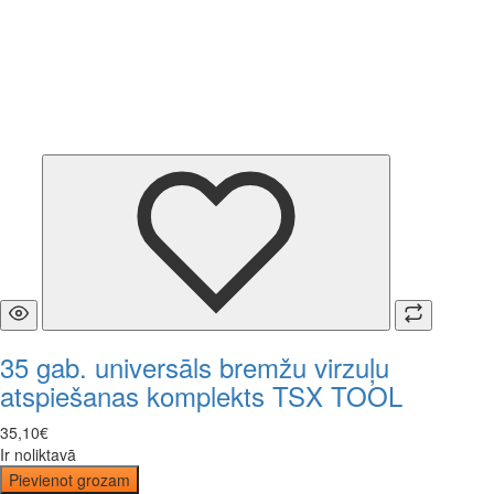
35 gab. universāls bremžu virzuļu
atspiešanas komplekts TSX TOOL
35
,
10
€
Ir noliktavā
Pievienot grozam