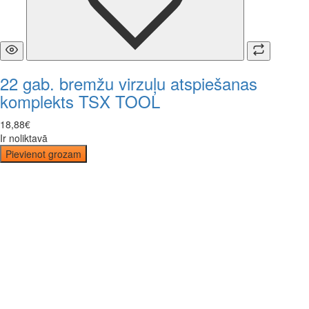
22 gab. bremžu virzuļu atspiešanas
komplekts TSX TOOL
18
,
88
€
Ir noliktavā
Pievienot grozam