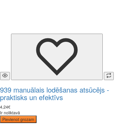
939 manuālais lodēšanas atsūcējs -
praktisks un efektīvs
4
,
24
€
Ir noliktavā
Pievienot grozam