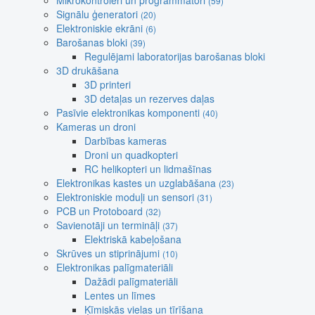
Mikrokontroleri un programmatori
(59)
Signālu ģeneratori
(20)
Elektroniskie ekrāni
(6)
Barošanas bloki
(39)
Regulējami laboratorijas barošanas bloki
3D drukāšana
3D printeri
3D detaļas un rezerves daļas
Pasīvie elektronikas komponenti
(40)
Kameras un droni
Darbības kameras
Droni un quadkopteri
RC helikopteri un lidmašīnas
Elektronikas kastes un uzglabāšana
(23)
Elektroniskie moduļi un sensori
(31)
PCB un Protoboard
(32)
Savienotāji un termināļi
(37)
Elektriskā kabeļošana
Skrūves un stiprinājumi
(10)
Elektronikas palīgmateriāli
Dažādi palīgmateriāli
Lentes un līmes
Ķīmiskās vielas un tīrīšana