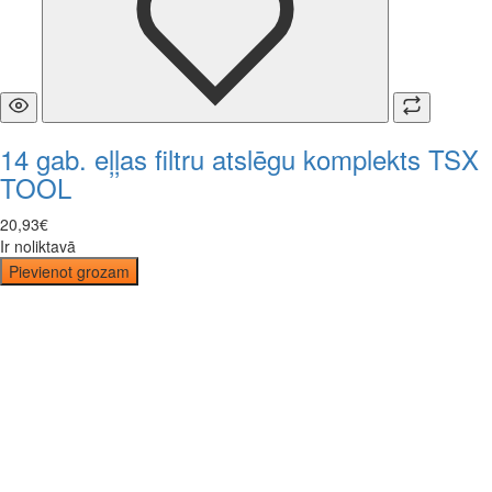
14 gab. eļļas filtru atslēgu komplekts TSX
TOOL
20
,
93
€
Ir noliktavā
Pievienot grozam