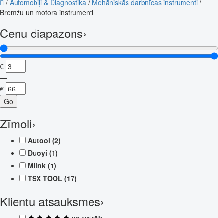
/
Automobiļi & Diagnostika
/
Mehāniskās darbnīcas instrumenti
/
Bremžu un motora instrumenti
Cenu diapazons
›
€
—
€
Go
Zīmoli
›
Autool
(2)
Duoyi
(1)
Mlink
(1)
TSX TOOL
(17)
Klientu atsauksmes
›
un vairāk