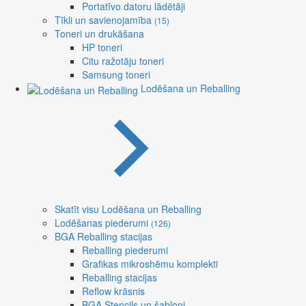
Portatīvo datoru lādētāji
Tīkli un savienojamība
(15)
Toneri un drukāšana
HP toneri
Citu ražotāju toneri
Samsung toneri
Lodēšana un Reballing
Skatīt visu Lodēšana un Reballing
Lodēšanas piederumi
(126)
BGA Reballing stacijas
Reballing piederumi
Grafikas mikroshēmu komplekti
Reballing stacijas
Reflow krāsnis
BGA Stencils un šabloni