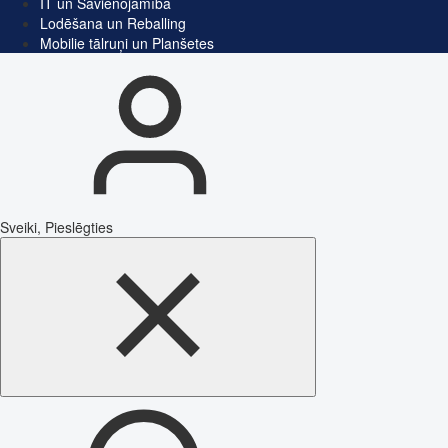
IT un Savienojamība
Lodēšana un Reballing
Mobilie tālruņi un Planšetes
Sveiki, Pieslēgties