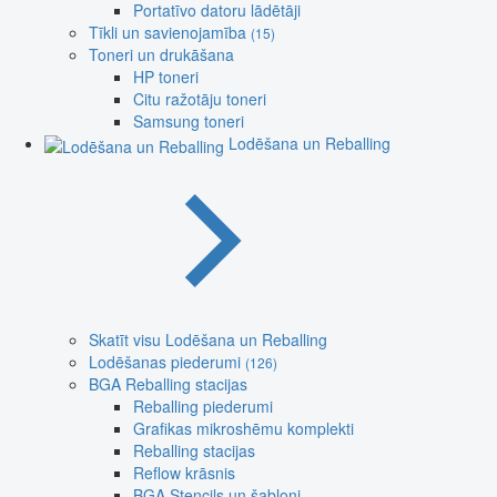
Portatīvo datoru lādētāji
Tīkli un savienojamība
(15)
Toneri un drukāšana
HP toneri
Citu ražotāju toneri
Samsung toneri
Lodēšana un Reballing
Skatīt visu Lodēšana un Reballing
Lodēšanas piederumi
(126)
BGA Reballing stacijas
Reballing piederumi
Grafikas mikroshēmu komplekti
Reballing stacijas
Reflow krāsnis
BGA Stencils un šabloni