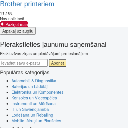
Brother printeriem
11
,
16
€
Nav noliktavā
Paziņot man
Atpakaļ uz augšu
Pierakstieties jaunumu saņemšanai
Ekskluzīvas ziņas un piedāvājumi profesionāļiem
Abonēt
Populāras kategorijas
Automobiļi & Diagnostika
Baterijas un Lādētāji
Elektronika un Komponentes
Konsoles un Videospēles
Instrumenti un Mērīšana
IT un Savienojamība
Lodēšana un Reballing
Mobilie tālruņi un Planšetes