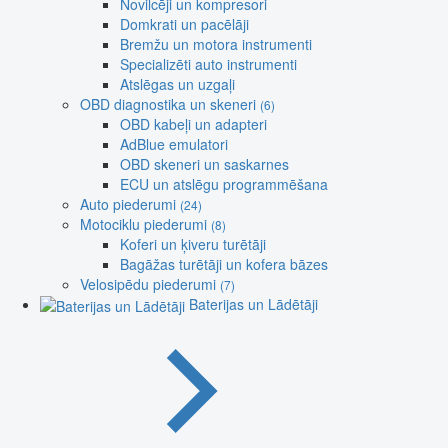
Novilcēji un kompresori
Domkrati un pacēlāji
Bremžu un motora instrumenti
Specializēti auto instrumenti
Atslēgas un uzgaļi
OBD diagnostika un skeneri
(6)
OBD kabeļi un adapteri
AdBlue emulatori
OBD skeneri un saskarnes
ECU un atslēgu programmēšana
Auto piederumi
(24)
Motociklu piederumi
(8)
Koferi un ķiveru turētāji
Bagāžas turētāji un kofera bāzes
Velosipēdu piederumi
(7)
Baterijas un Lādētāji