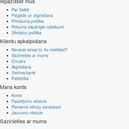
Iepazīstiet mūs
Par Satkit
Piegāde un atgriešana
Privātuma politika
Pirkuma vispārīgie noteikumi
Sīkdatņu politika
Klientu apkalpošana
Nevarat atrast to, ko meklējat?
Sazinieties ar mums
Emuārs
Atgriešana
Vietnes karte
Palīdzība
Mans konts
Konts
Pasūtījumu vēsture
Pievienot vēlmju sarakstam
Jaunumu vēstule
Sazinieties ar mums