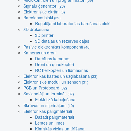
Mikrokontroleri un programmatori
(59)
Signālu ģeneratori
(20)
Elektroniskie ekrāni
(6)
Barošanas bloki
(39)
Regulējami laboratorijas barošanas bloki
3D drukāšana
3D printeri
3D detaļas un rezerves daļas
Pasīvie elektronikas komponenti
(40)
Kameras un droni
Darbības kameras
Droni un quadkopteri
RC helikopteri un lidmašīnas
Elektronikas kastes un uzglabāšana
(23)
Elektroniskie moduļi un sensori
(31)
PCB un Protoboard
(32)
Savienotāji un termināļi
(37)
Elektriskā kabeļošana
Skrūves un stiprinājumi
(10)
Elektronikas palīgmateriāli
Dažādi palīgmateriāli
Lentes un līmes
Ķīmiskās vielas un tīrīšana