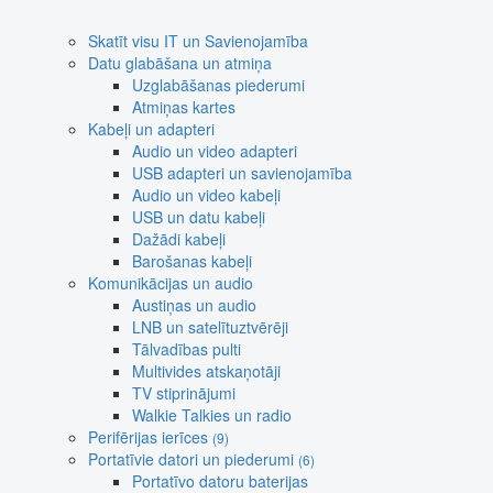
Skatīt visu IT un Savienojamība
Datu glabāšana un atmiņa
Uzglabāšanas piederumi
Atmiņas kartes
Kabeļi un adapteri
Audio un video adapteri
USB adapteri un savienojamība
Audio un video kabeļi
USB un datu kabeļi
Dažādi kabeļi
Barošanas kabeļi
Komunikācijas un audio
Austiņas un audio
LNB un satelītuztvērēji
Tālvadības pulti
Multivides atskaņotāji
TV stiprinājumi
Walkie Talkies un radio
Perifērijas ierīces
(9)
Portatīvie datori un piederumi
(6)
Portatīvo datoru baterijas