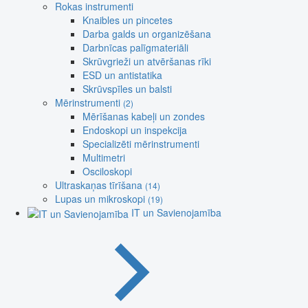
Rokas instrumenti
Knaibles un pincetes
Darba galds un organizēšana
Darbnīcas palīgmateriāli
Skrūvgrieži un atvēršanas rīki
ESD un antistatika
Skrūvspīles un balsti
Mērinstrumenti
(2)
Mērīšanas kabeļi un zondes
Endoskopi un inspekcija
Specializēti mērinstrumenti
Multimetri
Osciloskopi
Ultraskaņas tīrīšana
(14)
Lupas un mikroskopi
(19)
IT un Savienojamība