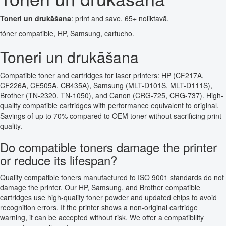
Toneri un drukāšana
: print and save. 65+ noliktavā.
tóner compatible, HP, Samsung, cartucho.
Toneri un drukāšana
Compatible toner and cartridges for laser printers: HP (CF217A,
CF226A, CE505A, CB435A), Samsung (MLT-D101S, MLT-D111S),
Brother (TN-2320, TN-1050), and Canon (CRG-725, CRG-737). High-
quality compatible cartridges with performance equivalent to original.
Savings of up to 70% compared to OEM toner without sacrificing print
quality.
Do compatible toners damage the printer
or reduce its lifespan?
Quality compatible toners manufactured to ISO 9001 standards do not
damage the printer. Our HP, Samsung, and Brother compatible
cartridges use high-quality toner powder and updated chips to avoid
recognition errors. If the printer shows a non-original cartridge
warning, it can be accepted without risk. We offer a compatibility