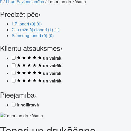
/
IT un Savienojamība
/
Toneri un drukāšana
Precizēt pēc
›
HP toneri (0)
(0)
Citu ražotāju toneri (1)
(1)
Samsung toneri (0)
(0)
Klientu atsauksmes
›
un vairāk
un vairāk
un vairāk
un vairāk
Pieejamība
›
Ir noliktavā
Toneri un drukāšana