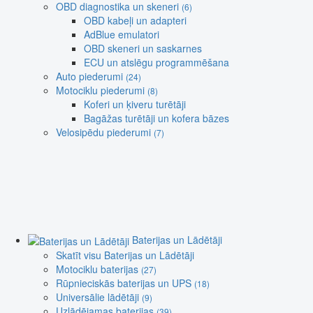
OBD diagnostika un skeneri
(6)
OBD kabeļi un adapteri
AdBlue emulatori
OBD skeneri un saskarnes
ECU un atslēgu programmēšana
Auto piederumi
(24)
Motociklu piederumi
(8)
Koferi un ķiveru turētāji
Bagāžas turētāji un kofera bāzes
Velosipēdu piederumi
(7)
Baterijas un Lādētāji
Skatīt visu Baterijas un Lādētāji
Motociklu baterijas
(27)
Rūpnieciskās baterijas un UPS
(18)
Universālie lādētāji
(9)
Uzlādējamas baterijas
(39)