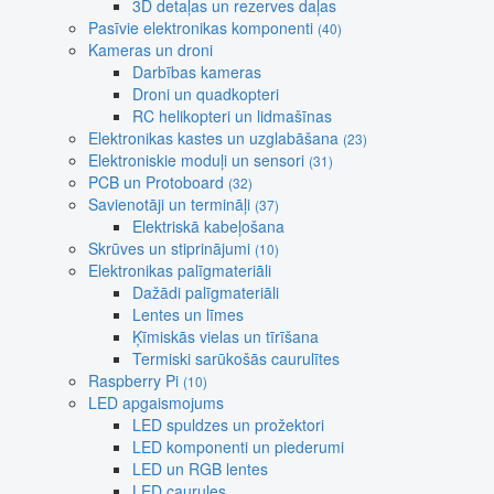
3D detaļas un rezerves daļas
Pasīvie elektronikas komponenti
(40)
Kameras un droni
Darbības kameras
Droni un quadkopteri
RC helikopteri un lidmašīnas
Elektronikas kastes un uzglabāšana
(23)
Elektroniskie moduļi un sensori
(31)
PCB un Protoboard
(32)
Savienotāji un termināļi
(37)
Elektriskā kabeļošana
Skrūves un stiprinājumi
(10)
Elektronikas palīgmateriāli
Dažādi palīgmateriāli
Lentes un līmes
Ķīmiskās vielas un tīrīšana
Termiski sarūkošās caurulītes
Raspberry Pi
(10)
LED apgaismojums
LED spuldzes un prožektori
LED komponenti un piederumi
LED un RGB lentes
LED caurules