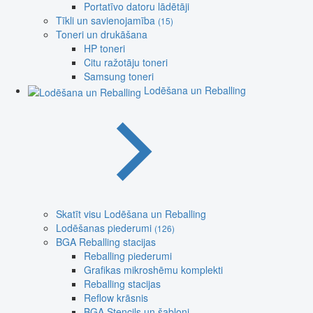
Portatīvo datoru lādētāji
Tīkli un savienojamība
(15)
Toneri un drukāšana
HP toneri
Citu ražotāju toneri
Samsung toneri
Lodēšana un Reballing
Skatīt visu Lodēšana un Reballing
Lodēšanas piederumi
(126)
BGA Reballing stacijas
Reballing piederumi
Grafikas mikroshēmu komplekti
Reballing stacijas
Reflow krāsnis
BGA Stencils un šabloni