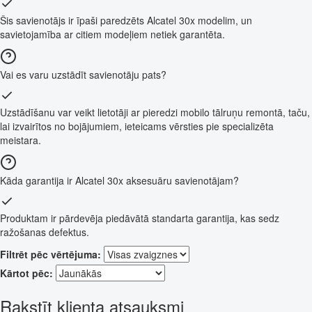
Šis savienotājs ir īpaši paredzēts Alcatel 30x modelim, un
savietojamība ar citiem modeļiem netiek garantēta.
Vai es varu uzstādīt savienotāju pats?
Uzstādīšanu var veikt lietotāji ar pieredzi mobilo tālruņu remontā, taču,
lai izvairītos no bojājumiem, ieteicams vērsties pie specializēta
meistara.
Kāda garantija ir Alcatel 30x aksesuāru savienotājam?
Produktam ir pārdevēja piedāvātā standarta garantija, kas sedz
ražošanas defektus.
Filtrēt pēc vērtējuma:
Kārtot pēc:
Rakstīt klienta atsauksmi