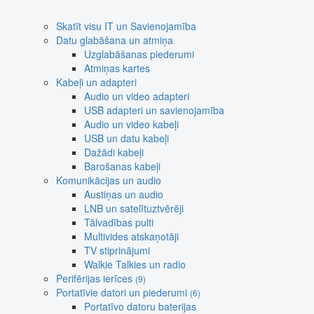
Skatīt visu IT un Savienojamība
Datu glabāšana un atmiņa
Uzglabāšanas piederumi
Atmiņas kartes
Kabeļi un adapteri
Audio un video adapteri
USB adapteri un savienojamība
Audio un video kabeļi
USB un datu kabeļi
Dažādi kabeļi
Barošanas kabeļi
Komunikācijas un audio
Austiņas un audio
LNB un satelītuztvērēji
Tālvadības pulti
Multivides atskaņotāji
TV stiprinājumi
Walkie Talkies un radio
Perifērijas ierīces
(9)
Portatīvie datori un piederumi
(6)
Portatīvo datoru baterijas