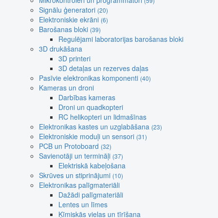
Mikrokontroleri un programmatori
(59)
Signālu ģeneratori
(20)
Elektroniskie ekrāni
(6)
Barošanas bloki
(39)
Regulējami laboratorijas barošanas bloki
3D drukāšana
3D printeri
3D detaļas un rezerves daļas
Pasīvie elektronikas komponenti
(40)
Kameras un droni
Darbības kameras
Droni un quadkopteri
RC helikopteri un lidmašīnas
Elektronikas kastes un uzglabāšana
(23)
Elektroniskie moduļi un sensori
(31)
PCB un Protoboard
(32)
Savienotāji un termināļi
(37)
Elektriskā kabeļošana
Skrūves un stiprinājumi
(10)
Elektronikas palīgmateriāli
Dažādi palīgmateriāli
Lentes un līmes
Ķīmiskās vielas un tīrīšana