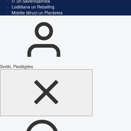
IT un Savienojamība
Lodēšana un Reballing
Mobilie tālruņi un Planšetes
Sveiki, Pieslēgties