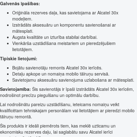
Galvenās īpašības:
Oriģināla rezerves daļa, kas savietojama ar Alcatel 30x
modeļiem.
Izstrādāts aksesuāru un komponentu savienošanai ar
mātesplati.
Augsta kvalitāte un izturība stabilai darbībai.
Vienkārša uzstādīšana meistariem un pieredzējušiem
lietotājiem.
Tipiskie lietojumi:
Bojātu savienotāju remonts Alcatel 30x ierīcēs.
Detaļu apkope un nomaiņa mobilo tālruņu servisā.
Savietojamu aksesuāru savienojuma uzlabošana ar mātesplati.
Savietojamība:
Šis savienotājs ir īpaši izstrādāts Alcatel 30x ierīcēm,
nodrošinot precīzu piegulšanu un optimālu darbību.
Lai nodrošinātu pareizu uzstādīšanu, ieteicams nomaiņu veikt
kvalificētam tehniskajam personālam vai lietotājiem ar pieredzi mobilo
tālruņu remontā.
Šis produkts ir ideāli piemērots tiem, kas meklē uzticamu un
ekonomisku rezerves daļu, lai saglabātu savu Alcatel ierīci