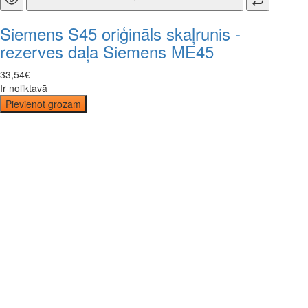
Siemens S45 oriģināls skaļrunis -
rezerves daļa Siemens ME45
33
,
54
€
Ir noliktavā
Pievienot grozam