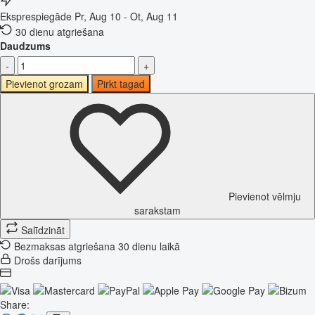
Eksprespiegāde
Pr, Aug 10 - Ot, Aug 11
30 dienu atgriešana
Daudzums
-
+
Pievienot grozam
Pirkt tagad
Pievienot vēlmju
sarakstam
Salīdzināt
Bezmaksas atgriešana 30 dienu laikā
Drošs darījums
Share: