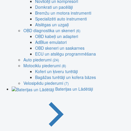
Novilcēji un kompresori
Domkrati un pacēlāji
Bremžu un motora instrumenti
Specializēti auto instrumenti
Atslēgas un uzgaļi
OBD diagnostika un skeneri
(6)
OBD kabeļi un adapteri
AdBlue emulatori
OBD skeneri un saskarnes
ECU un atslēgu programmēšana
Auto piederumi
(24)
Motociklu piederumi
(8)
Koferi un ķiveru turētāji
Bagāžas turētāji un kofera bāzes
Velosipēdu piederumi
(7)
Baterijas un Lādētāji