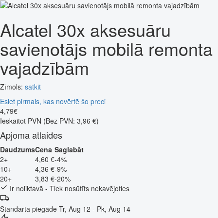
Alcatel 30x aksesuāru
savienotājs mobilā remonta
vajadzībām
Zīmols:
satkit
Esiet pirmais, kas novērtē šo preci
4
,
79
€
Ieskaitot PVN
(Bez PVN: 3,96 €)
Apjoma atlaides
Daudzums
Cena
Saglabāt
2+
4,60 €
-4%
10+
4,36 €
-9%
20+
3,83 €
-20%
Ir noliktavā - Tiek nosūtīts nekavējoties
Standarta piegāde
Tr, Aug 12 - Pk, Aug 14