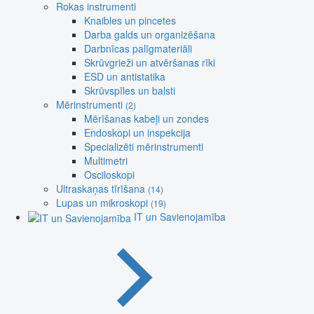
Rokas instrumenti
Knaibles un pincetes
Darba galds un organizēšana
Darbnīcas palīgmateriāli
Skrūvgrieži un atvēršanas rīki
ESD un antistatika
Skrūvspīles un balsti
Mērinstrumenti
(2)
Mērīšanas kabeļi un zondes
Endoskopi un inspekcija
Specializēti mērinstrumenti
Multimetri
Osciloskopi
Ultraskaņas tīrīšana
(14)
Lupas un mikroskopi
(19)
IT un Savienojamība