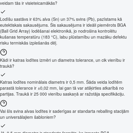
veidam tās ir visieteicamākās?
Lodīšu sastāvs ir 63% alva (Sn) un 37% svins (Pb), pazīstams kā
eutektiskais sakausējums. Šis sakausējums ir ideāli piemērots BGA
(Ball Grid Array) lodēšanai elektronikā, jo nodrošina kontrolētu
kušanas temperatūru (183 °C), labu plūstamību un mazāku defektu
risku termiskās izplešanās dēļ.
Kādi ir katras lodītes izmēri un diametra tolerance, un cik vienību ir
traukā?
Katras lodītes nominālais diametrs ir 0,5 mm. Šāda veida lodītēm
parastā tolerance ir ±0,02 mm, lai gan tā var atšķirties atkarībā no
partijas. Traukā ir 25 000 vienību saskaņā ar ražotāja specifikāciju.
Vai šīs svina alvas lodītes ir saderīgas ar standarta reballing stacijām
un universālajiem šabloniem?
Jā, 0,5 mm diametrs ir standarta formāts, ko izmanto BGA