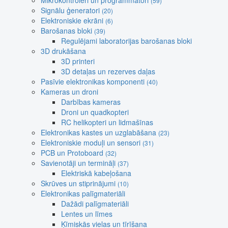
Mikrokontroleri un programmatori
(59)
Signālu ģeneratori
(20)
Elektroniskie ekrāni
(6)
Barošanas bloki
(39)
Regulējami laboratorijas barošanas bloki
3D drukāšana
3D printeri
3D detaļas un rezerves daļas
Pasīvie elektronikas komponenti
(40)
Kameras un droni
Darbības kameras
Droni un quadkopteri
RC helikopteri un lidmašīnas
Elektronikas kastes un uzglabāšana
(23)
Elektroniskie moduļi un sensori
(31)
PCB un Protoboard
(32)
Savienotāji un termināļi
(37)
Elektriskā kabeļošana
Skrūves un stiprinājumi
(10)
Elektronikas palīgmateriāli
Dažādi palīgmateriāli
Lentes un līmes
Ķīmiskās vielas un tīrīšana