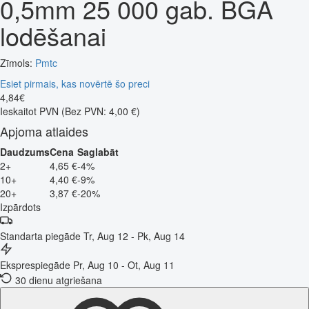
0,5mm 25 000 gab. BGA
lodēšanai
Zīmols:
Pmtc
Esiet pirmais, kas novērtē šo preci
4
,
84
€
Ieskaitot PVN
(Bez PVN: 4,00 €)
Apjoma atlaides
Daudzums
Cena
Saglabāt
2+
4,65 €
-4%
10+
4,40 €
-9%
20+
3,87 €
-20%
Izpārdots
Standarta piegāde
Tr, Aug 12 - Pk, Aug 14
Eksprespiegāde
Pr, Aug 10 - Ot, Aug 11
30 dienu atgriešana