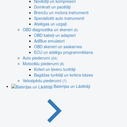
Novilcēji un kompresori
Domkrati un pacēlāji
Bremžu un motora instrumenti
Specializēti auto instrumenti
Atslēgas un uzgaļi
OBD diagnostika un skeneri
(6)
OBD kabeļi un adapteri
AdBlue emulatori
OBD skeneri un saskarnes
ECU un atslēgu programmēšana
Auto piederumi
(24)
Motociklu piederumi
(8)
Koferi un ķiveru turētāji
Bagāžas turētāji un kofera bāzes
Velosipēdu piederumi
(7)
Baterijas un Lādētāji