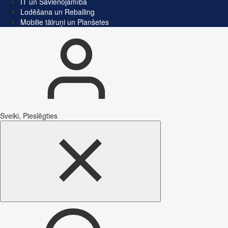
IT un Savienojamība
Lodēšana un Reballing
Mobilie tālruņi un Planšetes
Sveiki, Pieslēgties