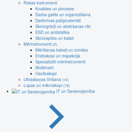
Rokas instrumenti
Knaibles un pincetes
Darba galds un organizēšana
Darbnīcas palīgmateriāli
Skrūvgrieži un atvēršanas rīki
ESD un antistatika
Skrūvspīles un balsti
Mērinstrumenti
(2)
Mērīšanas kabeļi un zondes
Endoskopi un inspekcija
Specializēti mērinstrumenti
Multimetri
Osciloskopi
Ultraskaņas tīrīšana
(14)
Lupas un mikroskopi
(19)
IT un Savienojamība