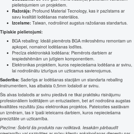
pielietojumiem un projektiem.
Ražotājs:
Profound Material Tecnology, kas ir pazīstams ar
savu kvalitāti lodēšanas materiālos.
Izcelsme:
Taiwan, nodrošinot augstus ražošanas standartus.
Tipiskie pielietojumi:
BGA reballing: Ideāli piemērots BGA mikroshēmu remontam un
apkopei, nomainot lodēšanas lodītes.
Precīza elektroniskā lodēšana: Piemērots darbiem ar
iespiedshēmām un jutīgiem komponentiem.
Elektronikas projektiem, kuros nepieciešama lodēšana ar svinu,
lai nodrošinātu izturīgus un uzticamus savienojumus.
Saderība:
Saderīgs ar lodēšanas stacijām un standarta reballing
instrumentiem, kas atbalsta 0,5mm lodalodi ar svinu.
Šis alvas lodalodis ar svinu piedāvā ne tikai praktisku risinājumu
profesionāliem lodētājiem un entuziastiem, bet arī nodrošina augstas
kvalitātes rezultātu jūsu elektronikas projektos. Pateicoties sastāvam
un izmēram, tas ir īpaši ieteicams darbiem, kuros nepieciešama
precizitāte un uzticamība.
Piezīme: Šobrīd šis produkts nav noliktavā. Iesakām pārbaudīt
pieejamību vai sazināties ar mūsu klientu apkalpošanas dienestu par