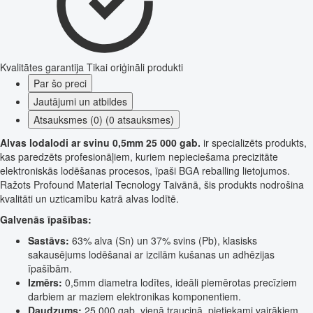
Kvalitātes garantija
Tikai oriģināli produkti
Par šo preci
Jautājumi un atbildes
Atsauksmes (0) (0 atsauksmes)
Alvas lodalodi ar svinu 0,5mm 25 000 gab.
ir specializēts produkts,
kas paredzēts profesionāļiem, kuriem nepieciešama precizitāte
elektroniskās lodēšanas procesos, īpaši BGA reballing lietojumos.
Ražots Profound Material Tecnology Taivānā, šis produkts nodrošina
kvalitāti un uzticamību katrā alvas lodītē.
Galvenās īpašības:
Sastāvs:
63% alva (Sn) un 37% svins (Pb), klasisks
sakausējums lodēšanai ar izcilām kušanas un adhēzijas
īpašībām.
Izmērs:
0,5mm diametra lodītes, ideāli piemērotas precīziem
darbiem ar maziem elektronikas komponentiem.
Daudzums:
25 000 gab. vienā trauciņā, pietiekami vairākiem