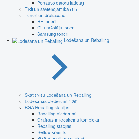
Portatīvo datoru lādētāji
Tīkli un savienojamība
(15)
Toneri un drukāšana
HP toneri
Citu ražotāju toneri
Samsung toneri
Lodēšana un Reballing
Skatīt visu Lodēšana un Reballing
Lodēšanas piederumi
(126)
BGA Reballing stacijas
Reballing piederumi
Grafikas mikroshēmu komplekti
Reballing stacijas
Reflow krāsnis
BGA Stencils un šabloni