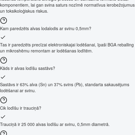
komponentiem, lai gan svina saturs nozīmē normatīvus ierobežojumus
un toksikoloģiskus riskus.
Kam paredzēts alvas lodalodis ar svinu 0,5mm?
Tas ir paredzēts precīzai elektroniskajai lodēšanai, īpaši BGA reballing
un mikroshēmu remontam ar lodēšanas lodītēm.
Kāds ir alvas lodīšu sastāvs?
Sastāvs ir 63% alva (Sn) un 37% svins (Pb), standarta sakausējums
lodēšanai ar svinu.
Cik lodīšu ir trauciņā?
Trauciņā ir 25 000 alvas lodīšu ar svinu, 0,5mm diametrā.