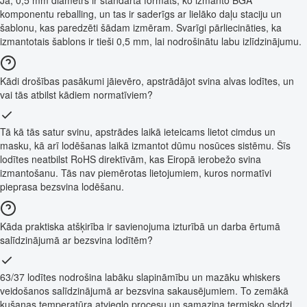
komponentu reballing, un tas ir saderīgs ar lielāko daļu staciju un
šablonu, kas paredzēti šādam izmēram. Svarīgi pārliecināties, ka
izmantotais šablons ir tieši 0,5 mm, lai nodrošinātu labu izlīdzinājumu.
Kādi drošības pasākumi jāievēro, apstrādājot svina alvas lodītes, un
vai tās atbilst kādiem normatīviem?
Tā kā tās satur svinu, apstrādes laikā ieteicams lietot cimdus un
masku, kā arī lodēšanas laikā izmantot dūmu nosūces sistēmu. Šīs
lodītes neatbilst RoHS direktīvām, kas Eiropā ierobežo svina
izmantošanu. Tās nav piemērotas lietojumiem, kuros normatīvi
pieprasa bezsvina lodēšanu.
Kāda praktiska atšķirība ir savienojuma izturībā un darba ērtumā
salīdzinājumā ar bezsvina lodītēm?
63/37 lodītes nodrošina labāku slapināmību un mazāku whiskers
veidošanos salīdzinājumā ar bezsvina sakausējumiem. To zemākā
kušanas temperatūra atvieglo procesu un samazina termisko slodzi