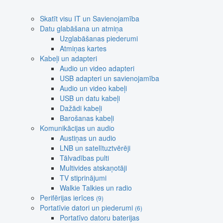
Skatīt visu IT un Savienojamība
Datu glabāšana un atmiņa
Uzglabāšanas piederumi
Atmiņas kartes
Kabeļi un adapteri
Audio un video adapteri
USB adapteri un savienojamība
Audio un video kabeļi
USB un datu kabeļi
Dažādi kabeļi
Barošanas kabeļi
Komunikācijas un audio
Austiņas un audio
LNB un satelītuztvērēji
Tālvadības pulti
Multivides atskaņotāji
TV stiprinājumi
Walkie Talkies un radio
Perifērijas ierīces
(9)
Portatīvie datori un piederumi
(6)
Portatīvo datoru baterijas