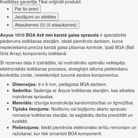
Kvalitātes garantija
Tikai oriģināli produkti
Par šo preci
Jautājumi un atbildes
Atsauksmes (0) (0 atsauksmes)
Aoyue 1010 BGA 9x9 mm karstā gaisa sprausla
ir specializēts
piederums lodēšanas stacijām, ideāli piemērots darbiem, kuros
nepieciešama precīza karstā gaisa plūsmas kontrole, īpaši BGA (Ball
Grid Array) komponentu lodēšanā.
Šī rezerves daļa ir izstrādāta, lai nodrošinātu optimālu veiktspēju
elektroniskās lodēšanas procesos, atvieglojot siltuma pielietošanu
konkrētās zonās, neietekmējot tuvumā esošos komponentus.
Dimensijas:
9 x 9 mm, pielāgotas BGA darbiem.
Saderība:
Saderīga ar Aoyue lodēšanas stacijām, kas atbalsta
maināmas sprauslas.
Materiāls:
Izturīga konstrukcija karstumizturībai un ilgmūžībai.
Tipisks lietojums:
Nodilumu vai bojājumu skartu sprauslu
nomaiņai lodēšanas stacijās, lai saglabātu darba precizitāti un
kvalitāti.
Pielietojums:
Ideāli piemērota elektronisko ierīču remontam un
ražošanai, kur tiek izmantoti BGA komponenti.