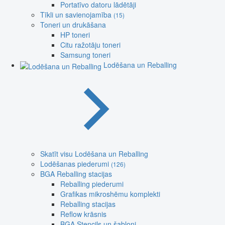
Portatīvo datoru lādētāji
Tīkli un savienojamība
(15)
Toneri un drukāšana
HP toneri
Citu ražotāju toneri
Samsung toneri
Lodēšana un Reballing
Skatīt visu Lodēšana un Reballing
Lodēšanas piederumi
(126)
BGA Reballing stacijas
Reballing piederumi
Grafikas mikroshēmu komplekti
Reballing stacijas
Reflow krāsnis
BGA Stencils un šabloni