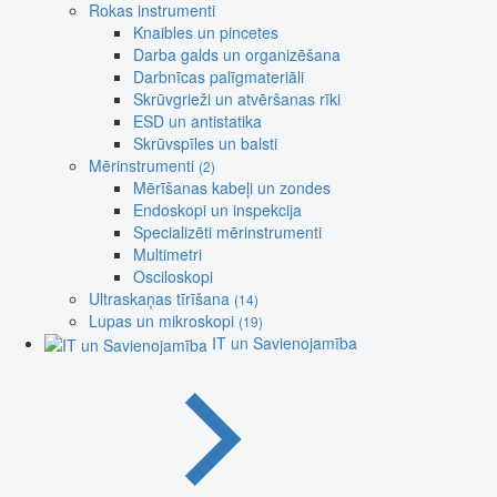
Rokas instrumenti
Knaibles un pincetes
Darba galds un organizēšana
Darbnīcas palīgmateriāli
Skrūvgrieži un atvēršanas rīki
ESD un antistatika
Skrūvspīles un balsti
Mērinstrumenti
(2)
Mērīšanas kabeļi un zondes
Endoskopi un inspekcija
Specializēti mērinstrumenti
Multimetri
Osciloskopi
Ultraskaņas tīrīšana
(14)
Lupas un mikroskopi
(19)
IT un Savienojamība