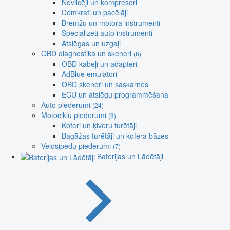
Novilcēji un kompresori
Domkrati un pacēlāji
Bremžu un motora instrumenti
Specializēti auto instrumenti
Atslēgas un uzgaļi
OBD diagnostika un skeneri
(6)
OBD kabeļi un adapteri
AdBlue emulatori
OBD skeneri un saskarnes
ECU un atslēgu programmēšana
Auto piederumi
(24)
Motociklu piederumi
(8)
Koferi un ķiveru turētāji
Bagāžas turētāji un kofera bāzes
Velosipēdu piederumi
(7)
Baterijas un Lādētāji