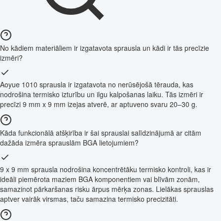
No kādiem materiāliem ir izgatavota sprausla un kādi ir tās precīzie
izmēri?
Aoyue 1010 sprausla ir izgatavota no nerūsējošā tērauda, kas
nodrošina termisko izturību un ilgu kalpošanas laiku. Tās izmēri ir
precīzi 9 mm x 9 mm izejas atverē, ar aptuveno svaru 20–30 g.
Kāda funkcionālā atšķirība ir šai sprauslai salīdzinājumā ar citām
dažāda izmēra sprauslām BGA lietojumiem?
9 x 9 mm sprausla nodrošina koncentrētāku termisko kontroli, kas ir
ideāli piemērota maziem BGA komponentiem vai blīvām zonām,
samazinot pārkaršanas risku ārpus mērķa zonas. Lielākas sprauslas
aptver vairāk virsmas, taču samazina termisko precizitāti.