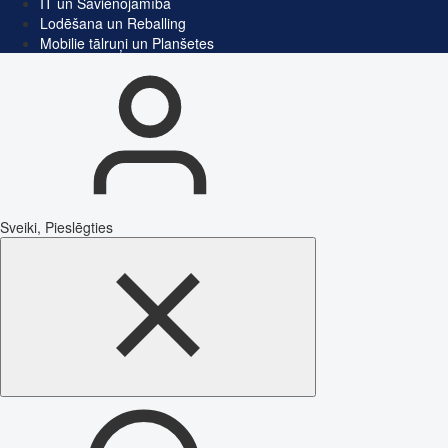
IT un Savienojamība
Lodēšana un Reballing
Mobilie tālruņi un Planšetes
Sveiki, Pieslēgties