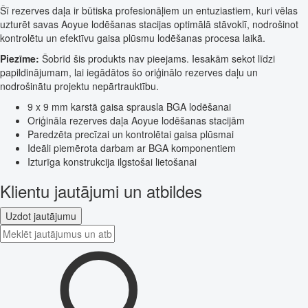
Šī rezerves daļa ir būtiska profesionāļiem un entuziastiem, kuri vēlas
uzturēt savas Aoyue lodēšanas stacijas optimālā stāvoklī, nodrošinot
kontrolētu un efektīvu gaisa plūsmu lodēšanas procesa laikā.
Piezīme:
Šobrīd šis produkts nav pieejams. Iesakām sekot līdzi
papildinājumam, lai iegādātos šo oriģinālo rezerves daļu un
nodrošinātu projektu nepārtrauktību.
9 x 9 mm karstā gaisa sprausla BGA lodēšanai
Oriģināla rezerves daļa Aoyue lodēšanas stacijām
Paredzēta precīzai un kontrolētai gaisa plūsmai
Ideāli piemērota darbam ar BGA komponentiem
Izturīga konstrukcija ilgstošai lietošanai
Klientu jautājumi un atbildes
Uzdot jautājumu