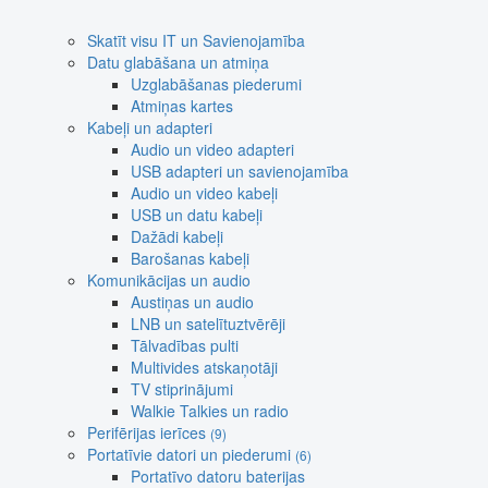
Skatīt visu IT un Savienojamība
Datu glabāšana un atmiņa
Uzglabāšanas piederumi
Atmiņas kartes
Kabeļi un adapteri
Audio un video adapteri
USB adapteri un savienojamība
Audio un video kabeļi
USB un datu kabeļi
Dažādi kabeļi
Barošanas kabeļi
Komunikācijas un audio
Austiņas un audio
LNB un satelītuztvērēji
Tālvadības pulti
Multivides atskaņotāji
TV stiprinājumi
Walkie Talkies un radio
Perifērijas ierīces
(9)
Portatīvie datori un piederumi
(6)
Portatīvo datoru baterijas