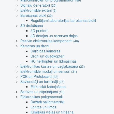
Mikrokontroleri un programmatori
(59)
Signālu ģeneratori
(20)
Elektroniskie ekrāni
(6)
Barošanas bloki
(39)
Regulējami laboratorijas barošanas bloki
3D drukāšana
3D printeri
3D detaļas un rezerves daļas
Pasīvie elektronikas komponenti
(40)
Kameras un droni
Darbības kameras
Droni un quadkopteri
RC helikopteri un lidmašīnas
Elektronikas kastes un uzglabāšana
(23)
Elektroniskie moduļi un sensori
(31)
PCB un Protoboard
(32)
Savienotāji un termināļi
(37)
Elektriskā kabeļošana
Skrūves un stiprinājumi
(10)
Elektronikas palīgmateriāli
Dažādi palīgmateriāli
Lentes un līmes
Ķīmiskās vielas un tīrīšana