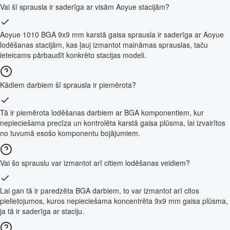
Vai šī sprausla ir saderīga ar visām Aoyue stacijām?
Aoyue 1010 BGA 9x9 mm karstā gaisa sprausla ir saderīga ar Aoyue
lodēšanas stacijām, kas ļauj izmantot maināmas sprauslas, taču
ieteicams pārbaudīt konkrēto stacijas modeli.
Kādiem darbiem šī sprausla ir piemērota?
Tā ir piemērota lodēšanas darbiem ar BGA komponentiem, kur
nepieciešama precīza un kontrolēta karstā gaisa plūsma, lai izvairītos
no tuvumā esošo komponentu bojājumiem.
Vai šo sprauslu var izmantot arī citiem lodēšanas veidiem?
Lai gan tā ir paredzēta BGA darbiem, to var izmantot arī citos
pielietojumos, kuros nepieciešama koncentrēta 9x9 mm gaisa plūsma,
ja tā ir saderīga ar staciju.