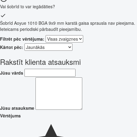
Vai šobrīd to var iegādāties?
Šobrīd Aoyue 1010 BGA 9x9 mm karstā gaisa sprausla nav pieejama.
Ieteicams periodiski pārbaudīt pieejamību.
Filtrēt pēc vērtējuma:
Kārtot pēc:
Rakstīt klienta atsauksmi
Jūsu vārds
Jūsu atsauksme
Vērtējums