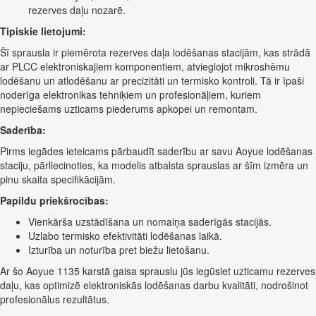
rezerves daļu nozarē.
Tipiskie lietojumi:
Šī sprausla ir piemērota rezerves daļa lodēšanas stacijām, kas strādā
ar PLCC elektroniskajiem komponentiem, atvieglojot mikroshēmu
lodēšanu un atlodēšanu ar precizitāti un termisko kontroli. Tā ir īpaši
noderīga elektronikas tehniķiem un profesionāļiem, kuriem
nepieciešams uzticams piederums apkopei un remontam.
Saderība:
Pirms iegādes ieteicams pārbaudīt saderību ar savu Aoyue lodēšanas
staciju, pārliecinoties, ka modelis atbalsta sprauslas ar šīm izmēra un
pinu skaita specifikācijām.
Papildu priekšrocības:
Vienkārša uzstādīšana un nomaiņa saderīgās stacijās.
Uzlabo termisko efektivitāti lodēšanas laikā.
Izturība un noturība pret biežu lietošanu.
Ar šo Aoyue 1135 karstā gaisa sprauslu jūs iegūsiet uzticamu rezerves
daļu, kas optimizē elektroniskās lodēšanas darbu kvalitāti, nodrošinot
profesionālus rezultātus.