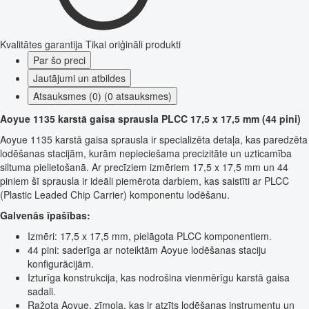
Kvalitātes garantija
Tikai oriģināli produkti
Par šo preci
Jautājumi un atbildes
Atsauksmes (0) (0 atsauksmes)
Aoyue 1135 karstā gaisa sprausla PLCC 17,5 x 17,5 mm (44 pini)
Aoyue 1135 karstā gaisa sprausla ir specializēta detaļa, kas paredzēta
lodēšanas stacijām, kurām nepieciešama precizitāte un uzticamība
siltuma pielietošanā. Ar precīziem izmēriem 17,5 x 17,5 mm un 44
piniem šī sprausla ir ideāli piemērota darbiem, kas saistīti ar PLCC
(Plastic Leaded Chip Carrier) komponentu lodēšanu.
Galvenās īpašības:
Izmēri: 17,5 x 17,5 mm, pielāgota PLCC komponentiem.
44 pini: saderīga ar noteiktām Aoyue lodēšanas staciju
konfigurācijām.
Izturīga konstrukcija, kas nodrošina vienmērīgu karstā gaisa
sadali.
Ražota Aoyue, zīmola, kas ir atzīts lodēšanas instrumentu un