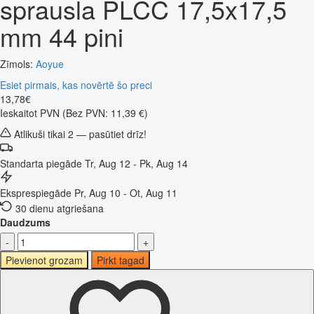
sprausla PLCC 17,5x17,5
mm 44 pini
Zīmols:
Aoyue
Esiet pirmais, kas novērtē šo preci
13
,
78
€
Ieskaitot PVN
(Bez PVN: 11,39 €)
Atlikuši tikai 2 — pasūtiet drīz!
Standarta piegāde
Tr, Aug 12 - Pk, Aug 14
Eksprespiegāde
Pr, Aug 10 - Ot, Aug 11
30 dienu atgriešana
Daudzums
-
+
Pievienot grozam
Pirkt tagad