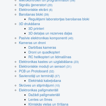
Mikrokontroleri un programmatori
(59)
Signālu ģeneratori
(20)
Elektroniskie ekrāni
(6)
Barošanas bloki
(39)
Regulējami laboratorijas barošanas bloki
3D drukāšana
3D printeri
3D detaļas un rezerves daļas
Pasīvie elektronikas komponenti
(40)
Kameras un droni
Darbības kameras
Droni un quadkopteri
RC helikopteri un lidmašīnas
Elektronikas kastes un uzglabāšana
(23)
Elektroniskie moduļi un sensori
(31)
PCB un Protoboard
(32)
Savienotāji un termināļi
(37)
Elektriskā kabeļošana
Skrūves un stiprinājumi
(10)
Elektronikas palīgmateriāli
Dažādi palīgmateriāli
Lentes un līmes
Ķīmiskās vielas un tīrīšana