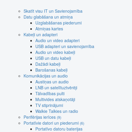
Skatīt visu IT un Savienojamība
Datu glabāšana un atmiņa
Uzglabāšanas piederumi
Atmiņas kartes
Kabeļi un adapteri
Audio un video adapteri
USB adapteri un savienojamība
Audio un video kabeļi
USB un datu kabeļi
Dažādi kabeļi
Barošanas kabeļi
Komunikācijas un audio
Austiņas un audio
LNB un satelītuztvērēji
Tālvadības pulti
Multivides atskaņotāji
TV stiprinājumi
Walkie Talkies un radio
Perifērijas ierīces
(9)
Portatīvie datori un piederumi
(6)
Portatīvo datoru baterijas