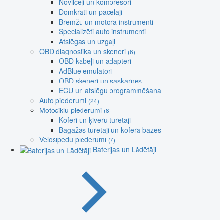
Novilcēji un kompresori
Domkrati un pacēlāji
Bremžu un motora instrumenti
Specializēti auto instrumenti
Atslēgas un uzgaļi
OBD diagnostika un skeneri
(6)
OBD kabeļi un adapteri
AdBlue emulatori
OBD skeneri un saskarnes
ECU un atslēgu programmēšana
Auto piederumi
(24)
Motociklu piederumi
(8)
Koferi un ķiveru turētāji
Bagāžas turētāji un kofera bāzes
Velosipēdu piederumi
(7)
Baterijas un Lādētāji