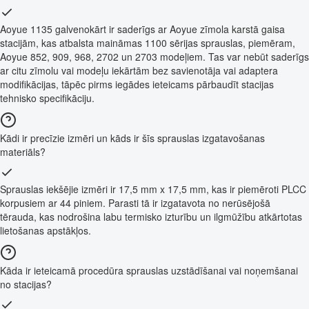
Aoyue 1135 galvenokārt ir saderīgs ar Aoyue zīmola karstā gaisa
stacijām, kas atbalsta maināmas 1100 sērijas sprauslas, piemēram,
Aoyue 852, 909, 968, 2702 un 2703 modeļiem. Tas var nebūt saderīgs
ar citu zīmolu vai modeļu iekārtām bez savienotāja vai adaptera
modifikācijas, tāpēc pirms iegādes ieteicams pārbaudīt stacijas
tehnisko specifikāciju.
Kādi ir precīzie izmēri un kāds ir šīs sprauslas izgatavošanas
materiāls?
Sprauslas iekšējie izmēri ir 17,5 mm x 17,5 mm, kas ir piemēroti PLCC
korpusiem ar 44 piniem. Parasti tā ir izgatavota no nerūsējošā
tērauda, kas nodrošina labu termisko izturību un ilgmūžību atkārtotas
lietošanas apstākļos.
Kāda ir ieteicamā procedūra sprauslas uzstādīšanai vai noņemšanai
no stacijas?