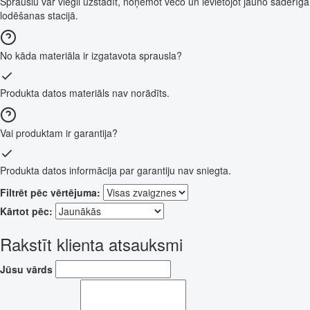
Sprauslu var viegli uzstādīt, noņemot veco un ievietojot jauno saderīgā
lodēšanas stacijā.
No kāda materiāla ir izgatavota sprausla?
Produkta datos materiāls nav norādīts.
Vai produktam ir garantija?
Produkta datos informācija par garantiju nav sniegta.
Filtrēt pēc vērtējuma:
Kārtot pēc:
Rakstīt klienta atsauksmi
Jūsu vārds