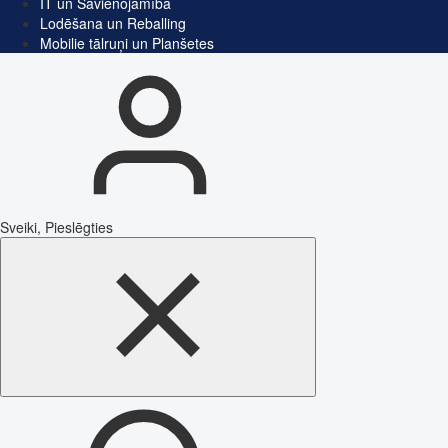
IT un Savienojamība
Lodēšana un Reballing
Mobilie tālruņi un Planšetes
Sveiki, Pieslēgties