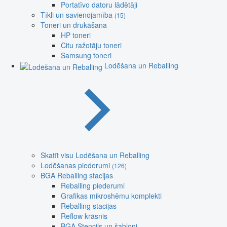
Portatīvo datoru lādētāji
Tīkli un savienojamība
(15)
Toneri un drukāšana
HP toneri
Citu ražotāju toneri
Samsung toneri
Lodēšana un Reballing
Skatīt visu Lodēšana un Reballing
Lodēšanas piederumi
(126)
BGA Reballing stacijas
Reballing piederumi
Grafikas mikroshēmu komplekti
Reballing stacijas
Reflow krāsnis
BGA Stencils un šabloni