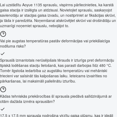
Lai uzstādītu Aoyue 1135 sprauslu, vispirms pārliecinieties, ka karstā
gaisa stacija ir izslēgta un atdzisusi. Novietojiet sprauslu, saskaņojot
savienotāju ar stacijas gaisa izvadu, un nostipriniet ar fiksācijas skrūvi,
ja tāda ir paredzēta. Noņemšanai atskrūvējiet skrūvi vai drošinātāju un
uzmanīgi noņemiet sprauslu, nebojājot to.
Vai pie augstas temperatūras pastāv deformācijas vai priekšlaicīga
nodiluma risks?
Sprauslā izmantotais nerūsējošais tērauds ir izturīgs pret deformāciju
tipiskā lodēšanas staciju lietošanā, kas parasti darbojas līdz 480 °C.
Tomēr ilgstoša iedarbība uz augstāku temperatūru vai mehāniski
triecieni var saīsināt tās kalpošanas laiku. Ieteicams izvairīties no
pārkaršanas, lai maksimāli palielinātu izturību.
Kādas tehniskās priekšrocības šī sprausla piedāvā salīdzinājumā ar
citām dažāda izmēra sprauslām?
17,5 x 17,5 mm sprausla nodrošina virzītu gaisa plūsmu, kas ir ideāli