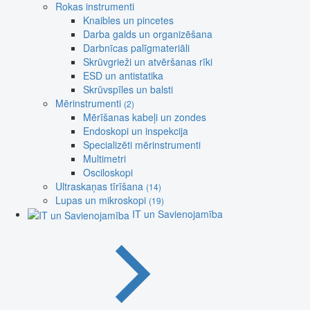
Rokas instrumenti
Knaibles un pincetes
Darba galds un organizēšana
Darbnīcas palīgmateriāli
Skrūvgrieži un atvēršanas rīki
ESD un antistatika
Skrūvspīles un balsti
Mērinstrumenti
(2)
Mērīšanas kabeļi un zondes
Endoskopi un inspekcija
Specializēti mērinstrumenti
Multimetri
Osciloskopi
Ultraskaņas tīrīšana
(14)
Lupas un mikroskopi
(19)
IT un Savienojamība