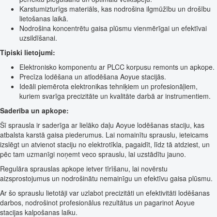
Karstumizturīgs materiāls, kas nodrošina ilgmūžību un drošību
lietošanas laikā.
Nodrošina koncentrētu gaisa plūsmu vienmērīgai un efektīvai
uzsildīšanai.
Tipiski lietojumi:
Elektronisko komponentu ar PLCC korpusu remonts un apkope.
Precīza lodēšana un atlodēšana Aoyue stacijās.
Ideāli piemērota elektronikas tehniķiem un profesionāļiem,
kuriem svarīga precizitāte un kvalitāte darbā ar instrumentiem.
Saderība un apkope:
Šī sprausla ir saderīga ar lielāko daļu Aoyue lodēšanas staciju, kas
atbalsta karstā gaisa piederumus. Lai nomainītu sprauslu, ieteicams
izslēgt un atvienot staciju no elektrotīkla, pagaidīt, līdz tā atdziest, un
pēc tam uzmanīgi noņemt veco sprauslu, lai uzstādītu jauno.
Regulāra sprauslas apkope ietver tīrīšanu, lai novērstu
aizsprostojumus un nodrošinātu nemainīgu un efektīvu gaisa plūsmu.
Ar šo sprauslu lietotāji var uzlabot precizitāti un efektivitāti lodēšanas
darbos, nodrošinot profesionālus rezultātus un pagarinot Aoyue
stacijas kalpošanas laiku.