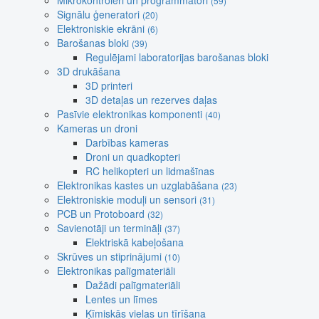
Mikrokontroleri un programmatori
(59)
Signālu ģeneratori
(20)
Elektroniskie ekrāni
(6)
Barošanas bloki
(39)
Regulējami laboratorijas barošanas bloki
3D drukāšana
3D printeri
3D detaļas un rezerves daļas
Pasīvie elektronikas komponenti
(40)
Kameras un droni
Darbības kameras
Droni un quadkopteri
RC helikopteri un lidmašīnas
Elektronikas kastes un uzglabāšana
(23)
Elektroniskie moduļi un sensori
(31)
PCB un Protoboard
(32)
Savienotāji un termināļi
(37)
Elektriskā kabeļošana
Skrūves un stiprinājumi
(10)
Elektronikas palīgmateriāli
Dažādi palīgmateriāli
Lentes un līmes
Ķīmiskās vielas un tīrīšana