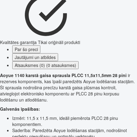
Kvalitātes garantija
Tikai oriģināli produkti
Par šo preci
Jautājumi un atbildes
Atsauksmes (0) (0 atsauksmes)
Aoyue 1140 karstā gaisa sprausla PLCC 11,5x11,5mm 28 pini
ir
rezerves komponents, kas īpaši paredzēts Aoyue lodēšanas stacijām.
Šī sprausla nodrošina precīzu karstā gaisa plūsmas kontroli,
atvieglojot elektronisko komponentu ar PLCC 28 pinu korpusu
lodēšanu un atlodēšanu.
Galvenās īpašības:
Izmēri: 11,5 x 11,5 mm, ideāli piemērota PLCC 28 pinu
komponentiem.
Saderība: Paredzēta Aoyue lodēšanas stacijām, nodrošinot
perfektu piegulšanu un optimālu veiktspēju.