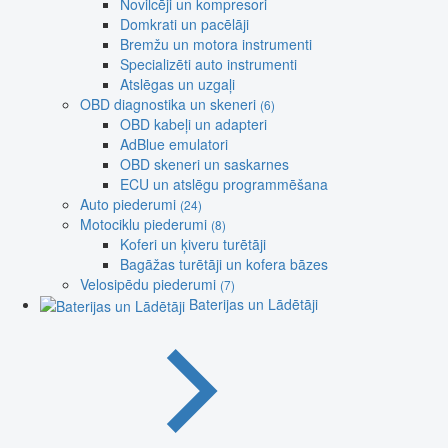
Novilcēji un kompresori
Domkrati un pacēlāji
Bremžu un motora instrumenti
Specializēti auto instrumenti
Atslēgas un uzgaļi
OBD diagnostika un skeneri
(6)
OBD kabeļi un adapteri
AdBlue emulatori
OBD skeneri un saskarnes
ECU un atslēgu programmēšana
Auto piederumi
(24)
Motociklu piederumi
(8)
Koferi un ķiveru turētāji
Bagāžas turētāji un kofera bāzes
Velosipēdu piederumi
(7)
Baterijas un Lādētāji