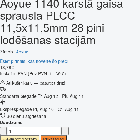
Aoyue 1140 karstā gaisa
sprausla PLCC
11,5x11,5mm 28 pini
lodēšanas stacijām
Zīmols:
Aoyue
Esiet pirmais, kas novērtē šo preci
13
,
78
€
Ieskaitot PVN
(Bez PVN: 11,39 €)
Atlikuši tikai 3 — pasūtiet drīz!
Standarta piegāde
Tr, Aug 12 - Pk, Aug 14
Eksprespiegāde
Pr, Aug 10 - Ot, Aug 11
30 dienu atgriešana
Daudzums
-
+
Pievienot grozam
Pirkt tagad