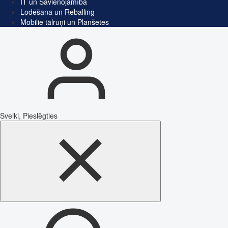
IT un Savienojamība
Lodēšana un Reballing
Mobilie tālruņi un Planšetes
Sveiki, Pieslēgties