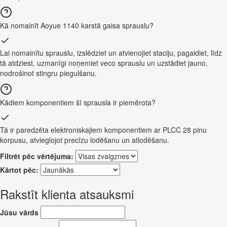
Kā nomainīt Aoyue 1140 karstā gaisa sprauslu?
Lai nomainītu sprauslu, izslēdziet un atvienojiet staciju, pagaidiet, līdz
tā atdziest, uzmanīgi noņemiet veco sprauslu un uzstādiet jauno,
nodrošinot stingru piegulšanu.
Kādiem komponentiem šī sprausla ir piemērota?
Tā ir paredzēta elektroniskajiem komponentiem ar PLCC 28 pinu
korpusu, atvieglojot precīzu lodēšanu un atlodēšanu.
Filtrēt pēc vērtējuma:
Kārtot pēc:
Rakstīt klienta atsauksmi
Jūsu vārds