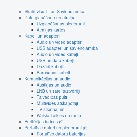
Skatīt visu IT un Savienojamība
Datu glabāšana un atmiņa
Uzglabāšanas piederumi
Atmiņas kartes
Kabeļi un adapteri
Audio un video adapteri
USB adapteri un savienojamība
Audio un video kabeļi
USB un datu kabeļi
Dažādi kabeļi
Barošanas kabeļi
Komunikācijas un audio
Austiņas un audio
LNB un satelītuztvērēji
Tālvadības pulti
Multivides atskaņotāji
TV stiprinājumi
Walkie Talkies un radio
Perifērijas ierīces
(9)
Portatīvie datori un piederumi
(6)
Portatīvo datoru baterijas