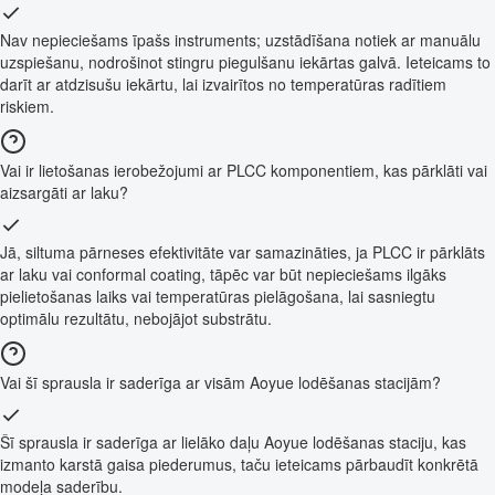
Nav nepieciešams īpašs instruments; uzstādīšana notiek ar manuālu
uzspiešanu, nodrošinot stingru piegulšanu iekārtas galvā. Ieteicams to
darīt ar atdzisušu iekārtu, lai izvairītos no temperatūras radītiem
riskiem.
Vai ir lietošanas ierobežojumi ar PLCC komponentiem, kas pārklāti vai
aizsargāti ar laku?
Jā, siltuma pārneses efektivitāte var samazināties, ja PLCC ir pārklāts
ar laku vai conformal coating, tāpēc var būt nepieciešams ilgāks
pielietošanas laiks vai temperatūras pielāgošana, lai sasniegtu
optimālu rezultātu, nebojājot substrātu.
Vai šī sprausla ir saderīga ar visām Aoyue lodēšanas stacijām?
Šī sprausla ir saderīga ar lielāko daļu Aoyue lodēšanas staciju, kas
izmanto karstā gaisa piederumus, taču ieteicams pārbaudīt konkrētā
modeļa saderību.