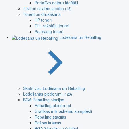
Portatīvo datoru lādētāji
Tīkli un savienojamība
(15)
Toneri un drukāšana
HP toneri
Citu ražotāju toneri
Samsung toneri
Lodēšana un Reballing
Skatīt visu Lodēšana un Reballing
Lodēšanas piederumi
(126)
BGA Reballing stacijas
Reballing piederumi
Grafikas mikroshēmu komplekti
Reballing stacijas
Reflow krāsnis
BGA Stencils un šabloni