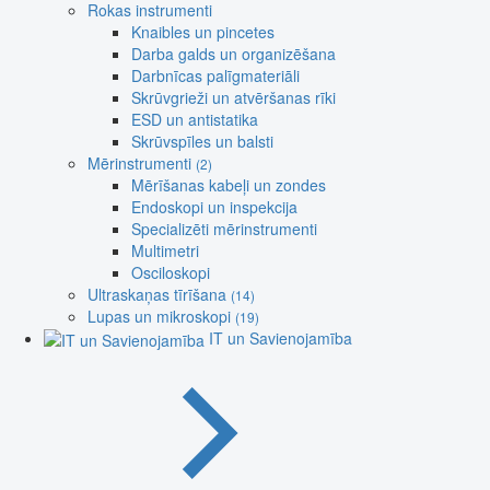
Rokas instrumenti
Knaibles un pincetes
Darba galds un organizēšana
Darbnīcas palīgmateriāli
Skrūvgrieži un atvēršanas rīki
ESD un antistatika
Skrūvspīles un balsti
Mērinstrumenti
(2)
Mērīšanas kabeļi un zondes
Endoskopi un inspekcija
Specializēti mērinstrumenti
Multimetri
Osciloskopi
Ultraskaņas tīrīšana
(14)
Lupas un mikroskopi
(19)
IT un Savienojamība