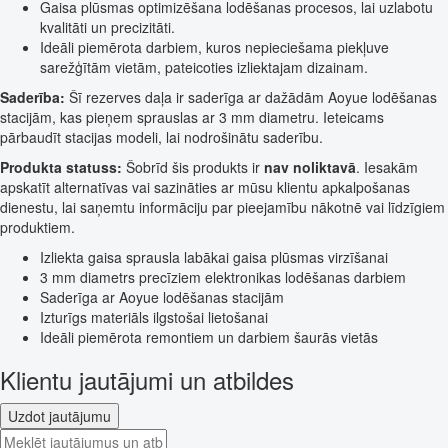
Gaisa plūsmas optimizēšana lodēšanas procesos, lai uzlabotu
kvalitāti un precizitāti.
Ideāli piemērota darbiem, kuros nepieciešama piekļuve
sarežģītām vietām, pateicoties izliektajam dizainam.
Saderība:
Šī rezerves daļa ir saderīga ar dažādām Aoyue lodēšanas
stacijām, kas pieņem sprauslas ar 3 mm diametru. Ieteicams
pārbaudīt stacijas modeli, lai nodrošinātu saderību.
Produkta statuss:
Šobrīd šis produkts ir
nav noliktavā
. Iesakām
apskatīt alternatīvas vai sazināties ar mūsu klientu apkalpošanas
dienestu, lai saņemtu informāciju par pieejamību nākotnē vai līdzīgiem
produktiem.
Izliekta gaisa sprausla labākai gaisa plūsmas virzīšanai
3 mm diametrs precīziem elektronikas lodēšanas darbiem
Saderīga ar Aoyue lodēšanas stacijām
Izturīgs materiāls ilgstošai lietošanai
Ideāli piemērota remontiem un darbiem šaurās vietās
Klientu jautājumi un atbildes
Uzdot jautājumu