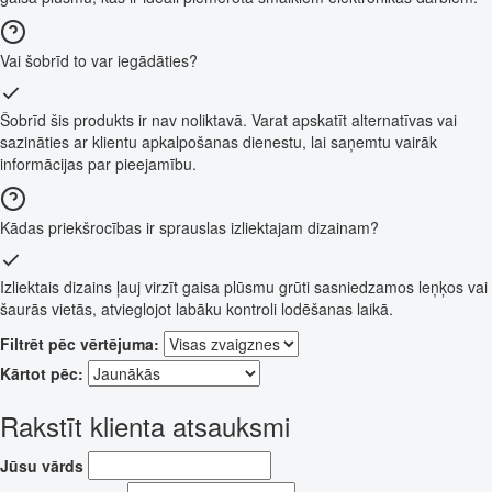
Vai šobrīd to var iegādāties?
Šobrīd šis produkts ir nav noliktavā. Varat apskatīt alternatīvas vai
sazināties ar klientu apkalpošanas dienestu, lai saņemtu vairāk
informācijas par pieejamību.
Kādas priekšrocības ir sprauslas izliektajam dizainam?
Izliektais dizains ļauj virzīt gaisa plūsmu grūti sasniedzamos leņķos vai
šaurās vietās, atvieglojot labāku kontroli lodēšanas laikā.
Filtrēt pēc vērtējuma:
Kārtot pēc:
Rakstīt klienta atsauksmi
Jūsu vārds