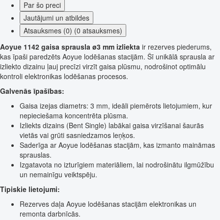
Par šo preci
Jautājumi un atbildes
Atsauksmes (0) (0 atsauksmes)
Aoyue 1142 gaisa sprausla ø3 mm izliekta
ir rezerves piederums,
kas īpaši paredzēts Aoyue lodēšanas stacijām. Šī unikālā sprausla ar
izliekto dizainu ļauj precīzi virzīt gaisa plūsmu, nodrošinot optimālu
kontroli elektronikas lodēšanas procesos.
Galvenās īpašības:
Gaisa izejas diametrs: 3 mm, ideāli piemērots lietojumiem, kur
nepieciešama koncentrēta plūsma.
Izliekts dizains (Bent Single) labākai gaisa virzīšanai šaurās
vietās vai grūti sasniedzamos leņķos.
Saderīga ar Aoyue lodēšanas stacijām, kas izmanto maināmas
sprauslas.
Izgatavota no izturīgiem materiāliem, lai nodrošinātu ilgmūžību
un nemainīgu veiktspēju.
Tipiskie lietojumi:
Rezerves daļa Aoyue lodēšanas stacijām elektronikas un
remonta darbnīcās.