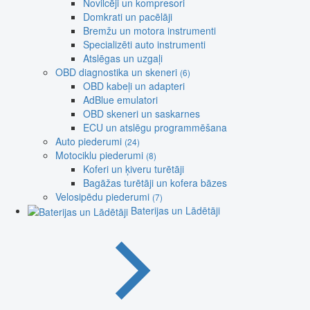
Novilcēji un kompresori
Domkrati un pacēlāji
Bremžu un motora instrumenti
Specializēti auto instrumenti
Atslēgas un uzgaļi
OBD diagnostika un skeneri
(6)
OBD kabeļi un adapteri
AdBlue emulatori
OBD skeneri un saskarnes
ECU un atslēgu programmēšana
Auto piederumi
(24)
Motociklu piederumi
(8)
Koferi un ķiveru turētāji
Bagāžas turētāji un kofera bāzes
Velosipēdu piederumi
(7)
Baterijas un Lādētāji