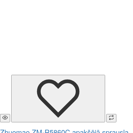
Zhuomao ZM-R5860C apakšējā sprausla