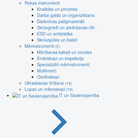
Rokas instrumenti
Knaibles un pincetes
Darba galds un organizēšana
Darbnīcas palīgmateriāli
Skrūvgrieži un atvēršanas rīki
ESD un antistatika
Skrūvspīles un balsti
Mērinstrumenti
(2)
Mērīšanas kabeļi un zondes
Endoskopi un inspekcija
Specializēti mērinstrumenti
Multimetri
Osciloskopi
Ultraskaņas tīrīšana
(14)
Lupas un mikroskopi
(19)
IT un Savienojamība