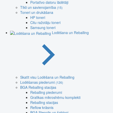
Portatīvo datoru lādētāji
Tīkli un savienojamība
(15)
Toneri un drukāšana
HP toneri
Citu ražotāju toneri
Samsung toneri
Lodēšana un Reballing
Skatīt visu Lodēšana un Reballing
Lodēšanas piederumi
(126)
BGA Reballing stacijas
Reballing piederumi
Grafikas mikroshēmu komplekti
Reballing stacijas
Reflow krāsnis
BGA Stencils un šabloni