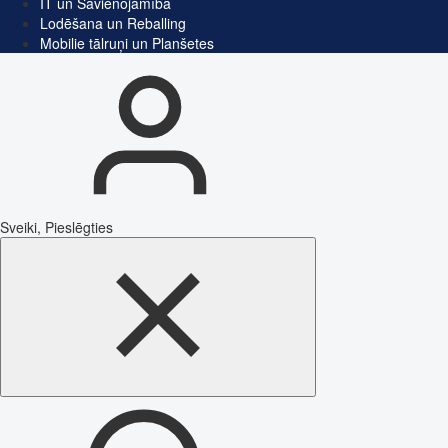
IT un Savienojamība
Lodēšana un Reballing
Mobilie tālruņi un Planšetes
Sveiki, Pieslēgties