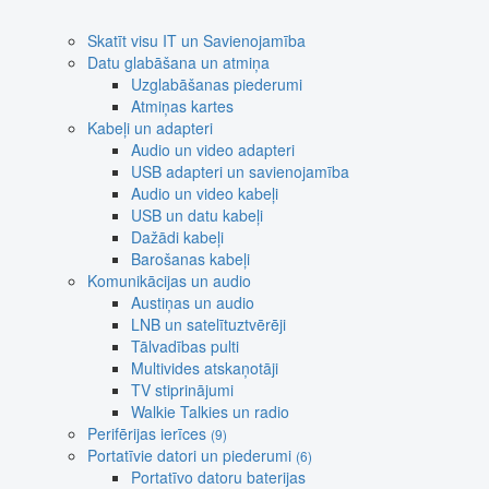
Skatīt visu IT un Savienojamība
Datu glabāšana un atmiņa
Uzglabāšanas piederumi
Atmiņas kartes
Kabeļi un adapteri
Audio un video adapteri
USB adapteri un savienojamība
Audio un video kabeļi
USB un datu kabeļi
Dažādi kabeļi
Barošanas kabeļi
Komunikācijas un audio
Austiņas un audio
LNB un satelītuztvērēji
Tālvadības pulti
Multivides atskaņotāji
TV stiprinājumi
Walkie Talkies un radio
Perifērijas ierīces
(9)
Portatīvie datori un piederumi
(6)
Portatīvo datoru baterijas