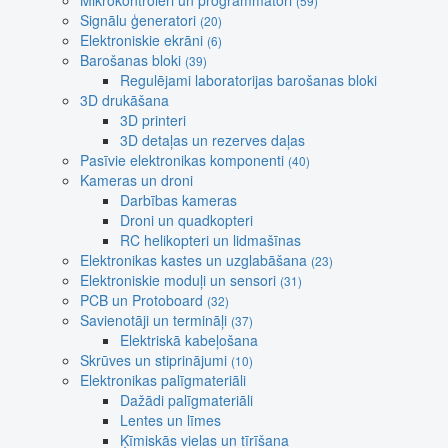
Mikrokontroleri un programmatori
(59)
Signālu ģeneratori
(20)
Elektroniskie ekrāni
(6)
Barošanas bloki
(39)
Regulējami laboratorijas barošanas bloki
3D drukāšana
3D printeri
3D detaļas un rezerves daļas
Pasīvie elektronikas komponenti
(40)
Kameras un droni
Darbības kameras
Droni un quadkopteri
RC helikopteri un lidmašīnas
Elektronikas kastes un uzglabāšana
(23)
Elektroniskie moduļi un sensori
(31)
PCB un Protoboard
(32)
Savienotāji un termināļi
(37)
Elektriskā kabeļošana
Skrūves un stiprinājumi
(10)
Elektronikas palīgmateriāli
Dažādi palīgmateriāli
Lentes un līmes
Ķīmiskās vielas un tīrīšana