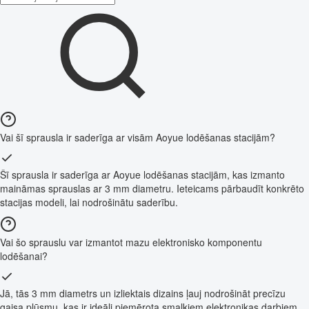
Vai šī sprausla ir saderīga ar visām Aoyue lodēšanas stacijām?
Šī sprausla ir saderīga ar Aoyue lodēšanas stacijām, kas izmanto
maināmas sprauslas ar 3 mm diametru. Ieteicams pārbaudīt konkrēto
stacijas modeli, lai nodrošinātu saderību.
Vai šo sprauslu var izmantot mazu elektronisko komponentu
lodēšanai?
Jā, tās 3 mm diametrs un izliektais dizains ļauj nodrošināt precīzu
gaisa plūsmu, kas ir ideāli piemērota smalkiem elektronikas darbiem.