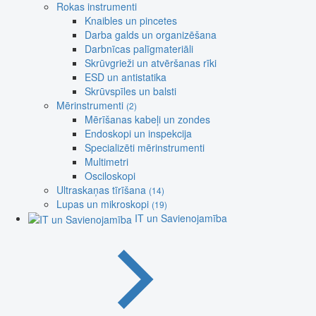
Rokas instrumenti
Knaibles un pincetes
Darba galds un organizēšana
Darbnīcas palīgmateriāli
Skrūvgrieži un atvēršanas rīki
ESD un antistatika
Skrūvspīles un balsti
Mērinstrumenti
(2)
Mērīšanas kabeļi un zondes
Endoskopi un inspekcija
Specializēti mērinstrumenti
Multimetri
Osciloskopi
Ultraskaņas tīrīšana
(14)
Lupas un mikroskopi
(19)
IT un Savienojamība