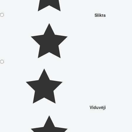
Slikts
Viduvēji