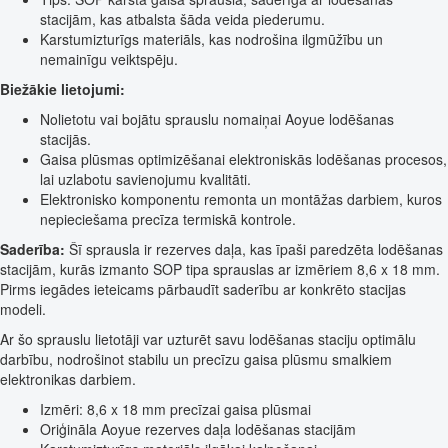
stacijām, kas atbalsta šāda veida piederumu.
Karstumizturīgs materiāls, kas nodrošina ilgmūžību un
nemainīgu veiktspēju.
Biežākie lietojumi:
Nolietotu vai bojātu sprauslu nomaiņai Aoyue lodēšanas
stacijās.
Gaisa plūsmas optimizēšanai elektroniskās lodēšanas procesos,
lai uzlabotu savienojumu kvalitāti.
Elektronisko komponentu remonta un montāžas darbiem, kuros
nepieciešama precīza termiskā kontrole.
Saderība:
Šī sprausla ir rezerves daļa, kas īpaši paredzēta lodēšanas
stacijām, kurās izmanto SOP tipa sprauslas ar izmēriem 8,6 x 18 mm.
Pirms iegādes ieteicams pārbaudīt saderību ar konkrēto stacijas
modeli.
Ar šo sprauslu lietotāji var uzturēt savu lodēšanas staciju optimālu
darbību, nodrošinot stabilu un precīzu gaisa plūsmu smalkiem
elektronikas darbiem.
Izmēri: 8,6 x 18 mm precīzai gaisa plūsmai
Oriģināla Aoyue rezerves daļa lodēšanas stacijām