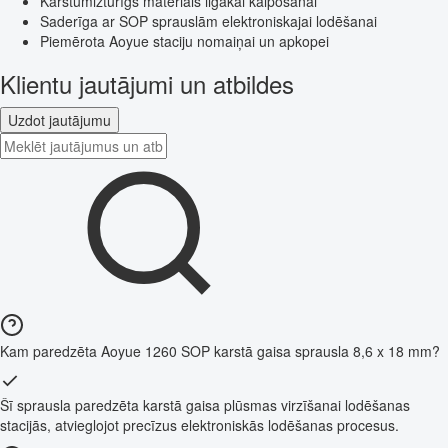
Karstumizturīgs materiāls ilgākai kalpošanai
Saderīga ar SOP sprauslām elektroniskajai lodēšanai
Piemērota Aoyue staciju nomaiņai un apkopei
Klientu jautājumi un atbildes
Uzdot jautājumu
Kam paredzēta Aoyue 1260 SOP karstā gaisa sprausla 8,6 x 18 mm?
Šī sprausla paredzēta karstā gaisa plūsmas virzīšanai lodēšanas
stacijās, atvieglojot precīzus elektroniskās lodēšanas procesus.