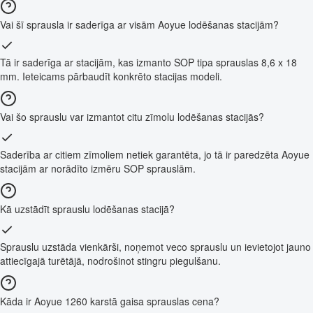
Vai šī sprausla ir saderīga ar visām Aoyue lodēšanas stacijām?
Tā ir saderīga ar stacijām, kas izmanto SOP tipa sprauslas 8,6 x 18
mm. Ieteicams pārbaudīt konkrēto stacijas modeli.
Vai šo sprauslu var izmantot citu zīmolu lodēšanas stacijās?
Saderība ar citiem zīmoliem netiek garantēta, jo tā ir paredzēta Aoyue
stacijām ar norādīto izmēru SOP sprauslām.
Kā uzstādīt sprauslu lodēšanas stacijā?
Sprauslu uzstāda vienkārši, noņemot veco sprauslu un ievietojot jauno
attiecīgajā turētājā, nodrošinot stingru piegulšanu.
Kāda ir Aoyue 1260 karstā gaisa sprauslas cena?