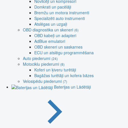
Novilcēji un kompresori
Domkrati un pacēlāji
Bremžu un motora instrumenti
Specializēti auto instrumenti
Atslēgas un uzgaļi
OBD diagnostika un skeneri
(6)
OBD kabeļi un adapteri
AdBlue emulatori
OBD skeneri un saskarnes
ECU un atslēgu programmēšana
Auto piederumi
(24)
Motociklu piederumi
(8)
Koferi un ķiveru turētāji
Bagāžas turētāji un kofera bāzes
Velosipēdu piederumi
(7)
Baterijas un Lādētāji