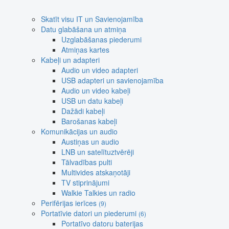
Skatīt visu IT un Savienojamība
Datu glabāšana un atmiņa
Uzglabāšanas piederumi
Atmiņas kartes
Kabeļi un adapteri
Audio un video adapteri
USB adapteri un savienojamība
Audio un video kabeļi
USB un datu kabeļi
Dažādi kabeļi
Barošanas kabeļi
Komunikācijas un audio
Austiņas un audio
LNB un satelītuztvērēji
Tālvadības pulti
Multivides atskaņotāji
TV stiprinājumi
Walkie Talkies un radio
Perifērijas ierīces
(9)
Portatīvie datori un piederumi
(6)
Portatīvo datoru baterijas