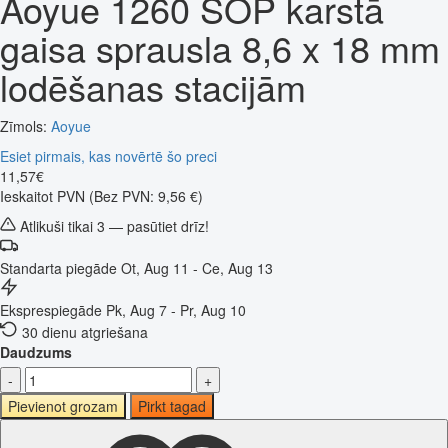
Aoyue 1260 SOP karstā
gaisa sprausla 8,6 x 18 mm
lodēšanas stacijām
Zīmols:
Aoyue
Esiet pirmais, kas novērtē šo preci
11
,
57
€
Ieskaitot PVN
(Bez PVN: 9,56 €)
Atlikuši tikai 3 — pasūtiet drīz!
Standarta piegāde
Ot, Aug 11 - Ce, Aug 13
Eksprespiegāde
Pk, Aug 7 - Pr, Aug 10
30 dienu atgriešana
Daudzums
-
+
Pievienot grozam
Pirkt tagad