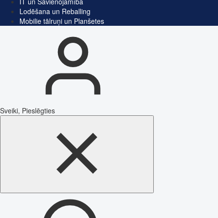
IT un Savienojamība
Lodēšana un Reballing
Mobilie tālruņi un Planšetes
Sveiki, Pieslēgties