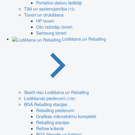
Portatīvo datoru lādētāji
Tīkli un savienojamība
(15)
Toneri un drukāšana
HP toneri
Citu ražotāju toneri
Samsung toneri
Lodēšana un Reballing
Skatīt visu Lodēšana un Reballing
Lodēšanas piederumi
(126)
BGA Reballing stacijas
Reballing piederumi
Grafikas mikroshēmu komplekti
Reballing stacijas
Reflow krāsnis
BGA Stencils un šabloni