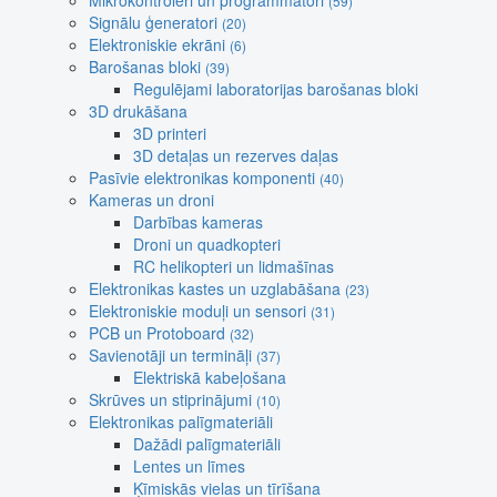
Mikrokontroleri un programmatori
(59)
Signālu ģeneratori
(20)
Elektroniskie ekrāni
(6)
Barošanas bloki
(39)
Regulējami laboratorijas barošanas bloki
3D drukāšana
3D printeri
3D detaļas un rezerves daļas
Pasīvie elektronikas komponenti
(40)
Kameras un droni
Darbības kameras
Droni un quadkopteri
RC helikopteri un lidmašīnas
Elektronikas kastes un uzglabāšana
(23)
Elektroniskie moduļi un sensori
(31)
PCB un Protoboard
(32)
Savienotāji un termināļi
(37)
Elektriskā kabeļošana
Skrūves un stiprinājumi
(10)
Elektronikas palīgmateriāli
Dažādi palīgmateriāli
Lentes un līmes
Ķīmiskās vielas un tīrīšana