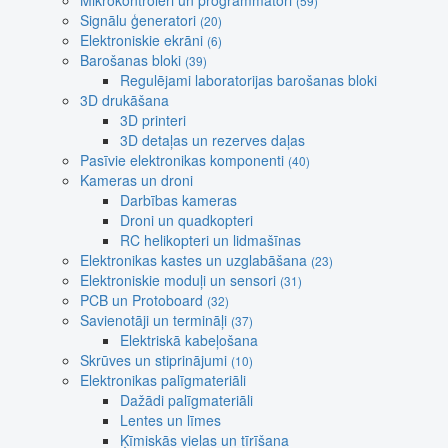
Mikrokontroleri un programmatori
(59)
Signālu ģeneratori
(20)
Elektroniskie ekrāni
(6)
Barošanas bloki
(39)
Regulējami laboratorijas barošanas bloki
3D drukāšana
3D printeri
3D detaļas un rezerves daļas
Pasīvie elektronikas komponenti
(40)
Kameras un droni
Darbības kameras
Droni un quadkopteri
RC helikopteri un lidmašīnas
Elektronikas kastes un uzglabāšana
(23)
Elektroniskie moduļi un sensori
(31)
PCB un Protoboard
(32)
Savienotāji un termināļi
(37)
Elektriskā kabeļošana
Skrūves un stiprinājumi
(10)
Elektronikas palīgmateriāli
Dažādi palīgmateriāli
Lentes un līmes
Ķīmiskās vielas un tīrīšana