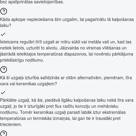
bez apstiprinātas savietojamības.
Kāda apkope nepieciešama šim uzgalim, lai pagarinātu tā kalpošanas
laiku?
Ieteicams regulāri tīrīt uzgali ar mitru sūkli vai metāla vati un, kad tas
netiek lietots, uzturēt to alvotu. Jāizvairās no virsmas vīlēšanas un
jāstrādā ieteiktajos temperatūras diapazonos, lai novērstu pārklājuma
priekšlaicīgu nodilumu.
Kā šī uzgaļa izturība salīdzinās ar citām alternatīvām, piemēram, tīra
vara vai keramikas uzgaļiem?
Pārklātie uzgaļi, kā šis, piedāvā ilgāku kalpošanas laiku nekā tīra vara
uzgaļi, jo tie ir izturīgāki pret flux radītu koroziju un mehānisku
nodilumu. Tomēr keramikas uzgaļi parasti labāk iztur ekstremālas
temperatūras un termiskās izmaiņas, lai gan tie ir trauslāki pret
triecieniem.