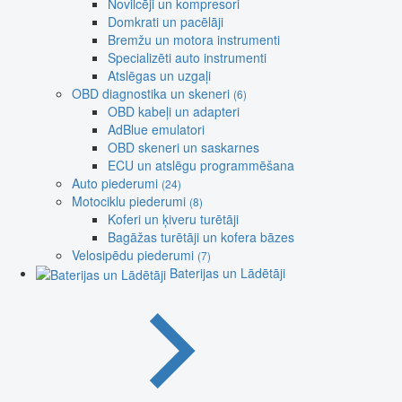
Novilcēji un kompresori
Domkrati un pacēlāji
Bremžu un motora instrumenti
Specializēti auto instrumenti
Atslēgas un uzgaļi
OBD diagnostika un skeneri
(6)
OBD kabeļi un adapteri
AdBlue emulatori
OBD skeneri un saskarnes
ECU un atslēgu programmēšana
Auto piederumi
(24)
Motociklu piederumi
(8)
Koferi un ķiveru turētāji
Bagāžas turētāji un kofera bāzes
Velosipēdu piederumi
(7)
Baterijas un Lādētāji