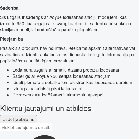
Saderība
Šis uzgalis ir saderīgs ar Aoyue lodēšanas staciju modeļiem, kas
izmanto 950 tipa uzgaļus. Ir svarīgi pārbaudīt saderību ar konkrēto
stacijas modeli, lai nodrošinātu pareizu piegulšanu.
Pieejamība
Pašlaik šis produkts nav noliktavā. Ieteicams apskatīt alternatīvas vai
sazināties ar klientu apkalpošanas dienestu, lai iegūtu informāciju par
papildināšanu un līdzīgiem produktiem.
Lodāmura uzgalis ar smailu dizainu precīzai lodēšanai
Saderīgs ar Aoyue 950 sērijas lodēšanas stacijām
Ideāli piemērots detalizētiem elektronikas lodēšanas darbiem
Izturīgs materiāls ilgākai kalpošanai
Rezerves daļa lodēšanas instrumentu apkopei
Klientu jautājumi un atbildes
Uzdot jautājumu