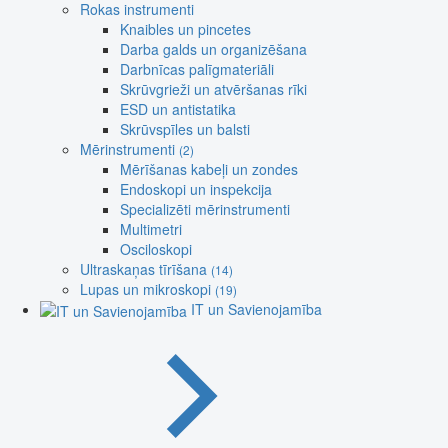
Rokas instrumenti
Knaibles un pincetes
Darba galds un organizēšana
Darbnīcas palīgmateriāli
Skrūvgrieži un atvēršanas rīki
ESD un antistatika
Skrūvspīles un balsti
Mērinstrumenti
(2)
Mērīšanas kabeļi un zondes
Endoskopi un inspekcija
Specializēti mērinstrumenti
Multimetri
Osciloskopi
Ultraskaņas tīrīšana
(14)
Lupas un mikroskopi
(19)
IT un Savienojamība