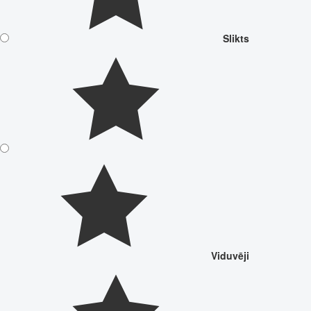
Slikts
Viduvēji