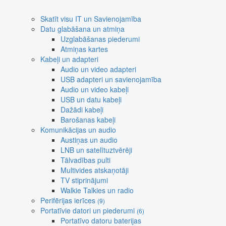
Skatīt visu IT un Savienojamība
Datu glabāšana un atmiņa
Uzglabāšanas piederumi
Atmiņas kartes
Kabeļi un adapteri
Audio un video adapteri
USB adapteri un savienojamība
Audio un video kabeļi
USB un datu kabeļi
Dažādi kabeļi
Barošanas kabeļi
Komunikācijas un audio
Austiņas un audio
LNB un satelītuztvērēji
Tālvadības pulti
Multivides atskaņotāji
TV stiprinājumi
Walkie Talkies un radio
Perifērijas ierīces
(9)
Portatīvie datori un piederumi
(6)
Portatīvo datoru baterijas