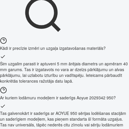
Kādi ir precīzie izmēri un uzgaļa izgatavošanas materiāls?
Šim uzgalim parasti ir aptuveni 5 mm ārējais diametrs un apmēram 40
mm garums. Tas ir izgatavots no vara ar dzelzs pārklājumu un alvas
pārklājumu, lai uzlabotu izturību un vadītspēju. Ieteicams pārbaudīt
konkrētās tolerances ražotāja datu lapā.
Ar kuriem lodāmuru modeļiem ir saderīgs Aoyue 2029342 950?
Tas galvenokārt ir saderīgs ar AOYUE 950 sērijas lodēšanas stacijām
un saderīgiem modeļiem, kas pieņem standarta šī formāta uzgaļus.
Tas nav universāls, tāpēc nederēs citu zīmolu vai sēriju lodāmuriem