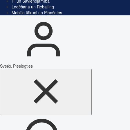
IT un Savienojamība
Lodēšana un Reballing
Mobilie tālruņi un Planšetes
Sveiki, Pieslēgties