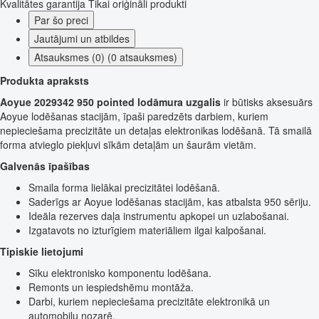
Kvalitātes garantija
Tikai oriģināli produkti
Par šo preci
Jautājumi un atbildes
Atsauksmes (0) (0 atsauksmes)
Produkta apraksts
Aoyue 2029342 950 pointed lodāmura uzgalis
ir būtisks aksesuārs
Aoyue lodēšanas stacijām, īpaši paredzēts darbiem, kuriem
nepieciešama precizitāte un detaļas elektronikas lodēšanā. Tā smailā
forma atvieglo piekļuvi sīkām detaļām un šaurām vietām.
Galvenās īpašības
Smaila forma lielākai precizitātei lodēšanā.
Saderīgs ar Aoyue lodēšanas stacijām, kas atbalsta 950 sēriju.
Ideāla rezerves daļa instrumentu apkopei un uzlabošanai.
Izgatavots no izturīgiem materiāliem ilgai kalpošanai.
Tipiskie lietojumi
Sīku elektronisko komponentu lodēšana.
Remonts un iespiedshēmu montāža.
Darbi, kuriem nepieciešama precizitāte elektronikā un
automobiļu nozarē.