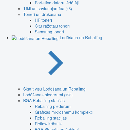
Portatīvo datoru lādētāji
Tīkli un savienojamība
(15)
Toneri un drukāšana
HP toneri
Citu ražotāju toneri
Samsung toneri
Lodēšana un Reballing
Skatīt visu Lodēšana un Reballing
Lodēšanas piederumi
(126)
BGA Reballing stacijas
Reballing piederumi
Grafikas mikroshēmu komplekti
Reballing stacijas
Reflow krāsnis
BGA Stencils un šabloni