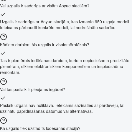
Vai uzgalis ir saderīgs ar visām Aoyue stacijām?
Uzgalis ir saderīgs ar Aoyue stacijām, kas izmanto 950 uzgaļa modeli.
Ieteicams pārbaudīt konkrēto modeli, lai nodrošinātu saderību.
Kādiem darbiem šis uzgalis ir vispiemērotākais?
Tas ir piemērots lodēšanas darbiem, kuriem nepieciešama precizitāte,
piemēram, sīkiem elektroniskiem komponentiem un iespiedshēmu
remontam.
Vai tas pašlaik ir pieejams iegādei?
Pašlaik uzgalis nav noliktavā. Ieteicams sazināties ar pārdevēju, lai
uzzinātu papildināšanas datumus vai alternatīvas.
Kā uzgalis tiek uzstādīts lodēšanas stacijā?