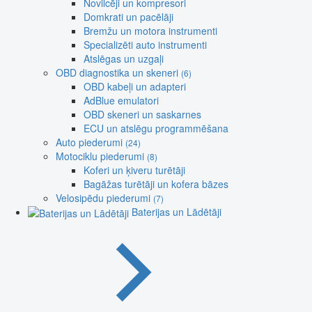
Novilcēji un kompresori
Domkrati un pacēlāji
Bremžu un motora instrumenti
Specializēti auto instrumenti
Atslēgas un uzgaļi
OBD diagnostika un skeneri
(6)
OBD kabeļi un adapteri
AdBlue emulatori
OBD skeneri un saskarnes
ECU un atslēgu programmēšana
Auto piederumi
(24)
Motociklu piederumi
(8)
Koferi un ķiveru turētāji
Bagāžas turētāji un kofera bāzes
Velosipēdu piederumi
(7)
Baterijas un Lādētāji