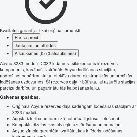
Kvalitātes garantija
Tikai oriģināli produkti
Par šo preci
Jautājumi un atbildes
Atsauksmes (0) (0 atsauksmes)
Aoyue 3233 modelis C032 lodāmura sildelements ir rezerves
komponents, kas īpaši izstrādāts Aoyue lodēšanas stacijām,
nodrošinot nepārtrauktu un efektīvu darbu elektroniskās un precīzās
lodēšanas uzdevumos. Šī rezerves daļa ir būtiska, lai uzturētu stacijas
pareizu darbību un pagarinātu tās kalpošanas laiku.
Galvenās īpašības:
Oriģināla Aoyue rezerves daļa saderīgām lodēšanas stacijām ar
3233 modeli.
Augsta izturība un termiskā noturība ilgstošai lietošanai.
Kompakts dizains, kas atvieglo uzstādīšanu un nomaiņu.
Aoyue zīmola garantēta kvalitāte, kas ir līderis lodēšanas
instrumentu jomā.