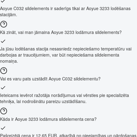
Aoyue C032 sildelements ir saderīgs tikai ar Aoyue 3233 lodēšanas
stacijām.
Kā zināt, vai man jāmaina Aoyue 3233 lodāmura sildelements?
Ja jūsu lodēšanas stacija nesasniedz nepieciešamo temperatūru vai
darbojas ar traucējumiem, var būt nepieciešama sildelementa
nomaiņa.
Vai es varu pats uzstādīt Aoyue C032 sildelementu?
Ieteicams ievērot ražotāja norādījumus vai vērsties pie specializēta
tehniķa, lai nodrošinātu pareizu uzstādīšanu.
Kāda ir Aoyue 3233 lodāmura sildelementa cena?
Pašreizējā cena ir 12,65 EUR, atkarībā no pieejamības un pārdošanas