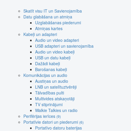
Skatīt visu IT un Savienojamība
Datu glabāšana un atmiņa
Uzglabāšanas piederumi
Atmiņas kartes
Kabeļi un adapteri
Audio un video adapteri
USB adapteri un savienojamība
Audio un video kabeļi
USB un datu kabeļi
Dažādi kabeļi
Barošanas kabeļi
Komunikācijas un audio
Austiņas un audio
LNB un satelītuztvērēji
Tālvadības pulti
Multivides atskaņotāji
TV stiprinājumi
Walkie Talkies un radio
Perifērijas ierīces
(9)
Portatīvie datori un piederumi
(6)
Portatīvo datoru baterijas