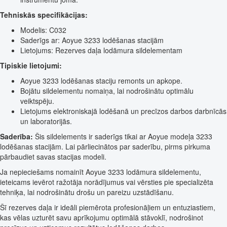
Tehniskās specifikācijas:
Modelis: C032
Saderīgs ar: Aoyue 3233 lodēšanas stacijām
Lietojums: Rezerves daļa lodāmura sildelementam
Tipiskie lietojumi:
Aoyue 3233 lodēšanas staciju remonts un apkope.
Bojātu sildelementu nomaiņa, lai nodrošinātu optimālu
veiktspēju.
Lietojums elektroniskajā lodēšanā un precīzos darbos darbnīcās
un laboratorijās.
Saderība:
Šis sildelements ir saderīgs tikai ar Aoyue modeļa 3233
lodēšanas stacijām. Lai pārliecinātos par saderību, pirms pirkuma
pārbaudiet savas stacijas modeli.
Ja nepieciešams nomainīt Aoyue 3233 lodāmura sildelementu,
ieteicams ievērot ražotāja norādījumus vai vērsties pie specializēta
tehniķa, lai nodrošinātu drošu un pareizu uzstādīšanu.
Šī rezerves daļa ir ideāli piemērota profesionāļiem un entuziastiem,
kas vēlas uzturēt savu aprīkojumu optimālā stāvoklī, nodrošinot