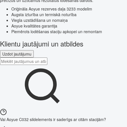
precīzus un uzticamus rezultātus lodēšanas darbos.
Oriģināla Aoyue rezerves daļa 3233 modelim
Augsta izturība un termiskā noturība
Viegla uzstādīšana un nomaiņa
Aoyue kvalitātes garantija
Piemērots lodēšanas staciju apkopei un remontam
Klientu jautājumi un atbildes
Uzdot jautājumu
Vai Aoyue C032 sildelements ir saderīgs ar citām stacijām?