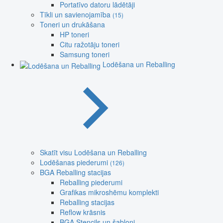
Portatīvo datoru lādētāji
Tīkli un savienojamība
(15)
Toneri un drukāšana
HP toneri
Citu ražotāju toneri
Samsung toneri
Lodēšana un Reballing
Skatīt visu Lodēšana un Reballing
Lodēšanas piederumi
(126)
BGA Reballing stacijas
Reballing piederumi
Grafikas mikroshēmu komplekti
Reballing stacijas
Reflow krāsnis
BGA Stencils un šabloni