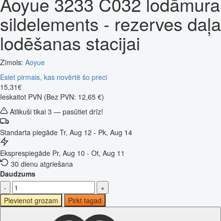
Aoyue 3233 C032 lodāmura
sildelements - rezerves daļa
lodēšanas stacijai
Zīmols:
Aoyue
Esiet pirmais, kas novērtē šo preci
15
,
31
€
Ieskaitot PVN
(Bez PVN: 12,65 €)
Atlikuši tikai 3 — pasūtiet drīz!
Standarta piegāde
Tr, Aug 12 - Pk, Aug 14
Eksprespiegāde
Pr, Aug 10 - Ot, Aug 11
30 dienu atgriešana
Daudzums
-
+
Pievienot grozam
Pirkt tagad