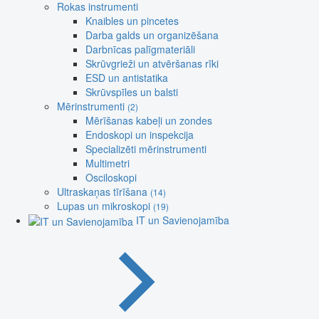
Rokas instrumenti
Knaibles un pincetes
Darba galds un organizēšana
Darbnīcas palīgmateriāli
Skrūvgrieži un atvēršanas rīki
ESD un antistatika
Skrūvspīles un balsti
Mērinstrumenti
(2)
Mērīšanas kabeļi un zondes
Endoskopi un inspekcija
Specializēti mērinstrumenti
Multimetri
Osciloskopi
Ultraskaņas tīrīšana
(14)
Lupas un mikroskopi
(19)
IT un Savienojamība