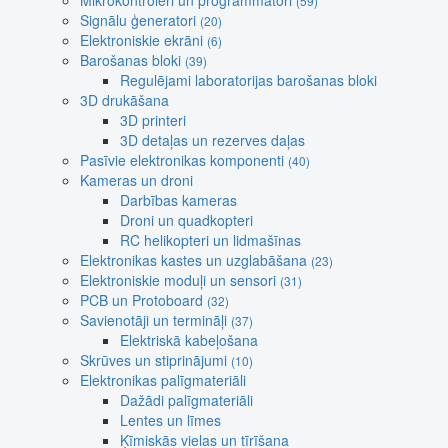
Mikrokontroleri un programmatori
(59)
Signālu ģeneratori
(20)
Elektroniskie ekrāni
(6)
Barošanas bloki
(39)
Regulējami laboratorijas barošanas bloki
3D drukāšana
3D printeri
3D detaļas un rezerves daļas
Pasīvie elektronikas komponenti
(40)
Kameras un droni
Darbības kameras
Droni un quadkopteri
RC helikopteri un lidmašīnas
Elektronikas kastes un uzglabāšana
(23)
Elektroniskie moduļi un sensori
(31)
PCB un Protoboard
(32)
Savienotāji un termināļi
(37)
Elektriskā kabeļošana
Skrūves un stiprinājumi
(10)
Elektronikas palīgmateriāli
Dažādi palīgmateriāli
Lentes un līmes
Ķīmiskās vielas un tīrīšana