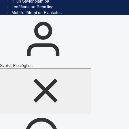
IT un Savienojamība
Lodēšana un Reballing
Mobilie tālruņi un Planšetes
Sveiki, Pieslēgties