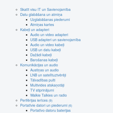
Skatīt visu IT un Savienojamība
Datu glabāšana un atmiņa
Uzglabāšanas piederumi
Atmiņas kartes
Kabeļi un adapteri
Audio un video adapteri
USB adapteri un savienojamība
Audio un video kabeļi
USB un datu kabeļi
Dažādi kabeļi
Barošanas kabeļi
Komunikācijas un audio
Austiņas un audio
LNB un satelītuztvērēji
Tālvadības pulti
Multivides atskaņotāji
TV stiprinājumi
Walkie Talkies un radio
Perifērijas ierīces
(9)
Portatīvie datori un piederumi
(6)
Portatīvo datoru baterijas