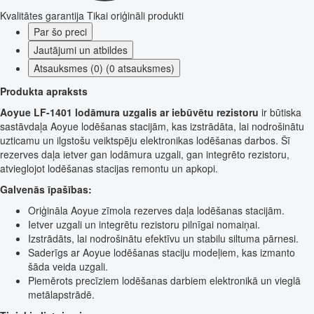
Kvalitātes garantija
Tikai oriģināli produkti
Par šo preci
Jautājumi un atbildes
Atsauksmes (0) (0 atsauksmes)
Produkta apraksts
Aoyue LF-1401 lodāmura uzgalis ar iebūvētu rezistoru
ir būtiska
sastāvdaļa Aoyue lodēšanas stacijām, kas izstrādāta, lai nodrošinātu
uzticamu un ilgstošu veiktspēju elektronikas lodēšanas darbos. Šī
rezerves daļa ietver gan lodāmura uzgali, gan integrēto rezistoru,
atvieglojot lodēšanas stacijas remontu un apkopi.
Galvenās īpašības:
Oriģināla Aoyue zīmola rezerves daļa lodēšanas stacijām.
Ietver uzgali un integrētu rezistoru pilnīgai nomaiņai.
Izstrādāts, lai nodrošinātu efektīvu un stabilu siltuma pārnesi.
Saderīgs ar Aoyue lodēšanas staciju modeļiem, kas izmanto
šāda veida uzgali.
Piemērots precīziem lodēšanas darbiem elektronikā un vieglā
metālapstrādē.