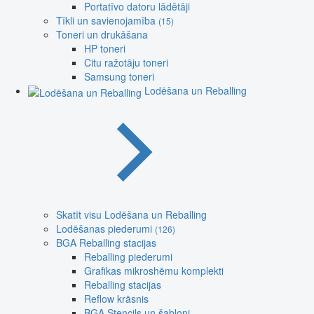
Portatīvo datoru lādētāji
Tīkli un savienojamība
(15)
Toneri un drukāšana
HP toneri
Citu ražotāju toneri
Samsung toneri
Lodēšana un Reballing
Skatīt visu Lodēšana un Reballing
Lodēšanas piederumi
(126)
BGA Reballing stacijas
Reballing piederumi
Grafikas mikroshēmu komplekti
Reballing stacijas
Reflow krāsnis
BGA Stencils un šabloni