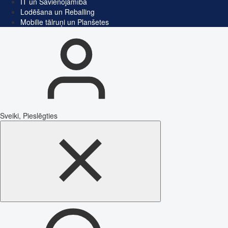
IT un Savienojamība
Lodēšana un Reballing
Mobilie tālruņi un Planšetes
Sveiki, Pieslēgties