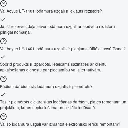
Vai Aoyue LF-1401 lodāmura uzgalī ir iekļauts rezistors?
Jā, šī rezerves daļa ietver lodāmura uzgali ar iebūvētu rezistoru
pilnīgai nomaiņai.
Vai Aoyue LF-1401 lodāmura uzgalis ir pieejams tūlītējai nosūtīšanai?
Šobrīd produkts ir izpārdots. Ieteicams sazināties ar klientu
apkalpošanas dienestu par pieejamību vai alternatīvām.
Kādiem darbiem šis lodāmura uzgalis ir piemērots?
Tas ir piemērots elektronikas lodēšanas darbiem, plates remontam un
projektiem, kuros nepieciešama precizitāte lodēšanā.
Vai šo lodāmura uzgali var izmantot elektronisko ierīču remontam?