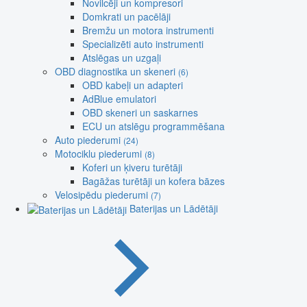
Novilcēji un kompresori
Domkrati un pacēlāji
Bremžu un motora instrumenti
Specializēti auto instrumenti
Atslēgas un uzgaļi
OBD diagnostika un skeneri
(6)
OBD kabeļi un adapteri
AdBlue emulatori
OBD skeneri un saskarnes
ECU un atslēgu programmēšana
Auto piederumi
(24)
Motociklu piederumi
(8)
Koferi un ķiveru turētāji
Bagāžas turētāji un kofera bāzes
Velosipēdu piederumi
(7)
Baterijas un Lādētāji