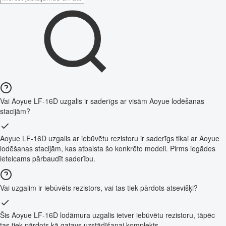
Vai Aoyue LF-16D uzgalis ir saderīgs ar visām Aoyue lodēšanas
stacijām?
Aoyue LF-16D uzgalis ar iebūvētu rezistoru ir saderīgs tikai ar Aoyue
lodēšanas stacijām, kas atbalsta šo konkrēto modeli. Pirms iegādes
ieteicams pārbaudīt saderību.
Vai uzgalim ir iebūvēts rezistors, vai tas tiek pārdots atsevišķi?
Šis Aoyue LF-16D lodāmura uzgalis ietver iebūvētu rezistoru, tāpēc
tas tiek pārdots kā gatavs uzstādīšanai komplekts.