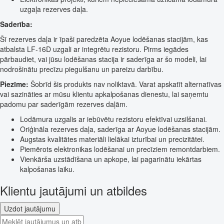
uzgaļa rezerves daļa.
Saderība:
Šī rezerves daļa ir īpaši paredzēta Aoyue lodēšanas stacijām, kas
atbalsta LF-16D uzgali ar integrētu rezistoru. Pirms iegādes
pārbaudiet, vai jūsu lodēšanas stacija ir saderīga ar šo modeli, lai
nodrošinātu precīzu piegulšanu un pareizu darbību.
Piezīme:
Šobrīd šis produkts nav noliktavā. Varat apskatīt alternatīvas
vai sazināties ar mūsu klientu apkalpošanas dienestu, lai saņemtu
padomu par saderīgām rezerves daļām.
Lodāmura uzgalis ar iebūvētu rezistoru efektīvai uzsilšanai.
Oriģināla rezerves daļa, saderīga ar Aoyue lodēšanas stacijām.
Augstas kvalitātes materiāli lielākai izturībai un precizitātei.
Piemērots elektronikas lodēšanai un precīziem remontdarbiem.
Vienkārša uzstādīšana un apkope, lai pagarinātu iekārtas
kalpošanas laiku.
Klientu jautājumi un atbildes
Uzdot jautājumu