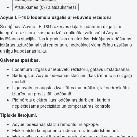
Atsauksmes (0) (0 atsauksmes)
Aoyue LF-16D lodāmura uzgalis ar iebūvētu rezistoru
Šī oriģinālā Aoyue LF-16D rezerves daļa ir lodāmura uzgalis ar
integrētu rezistoru, kas paredzēts optimālai veiktspējai Aoyue
lodēšanas stacijās. Tas ir praktisks un efektīvs risinājums lodēšanas
iekārtas uzturēšanai vai remontam, nodrošinot vienmērīgu uzsilšanu
un ilgu kalpošanas laiku.
Galvenās īpašības:
Lodāmura uzgalis ar iebūvētu rezistoru, gatavs uzstādīšanai.
Saderīgs ar Aoyue lodēšanas stacijām, kas izmanto šo uzgaļa
modeli.
Izgatavots no augstas kvalitātes materiāliem, lai nodrošinātu
izturību un precizitāti lodēšanā.
Piemērots elektronikas lodēšanas darbiem, kuriem
nepieciešama precizitāte un temperatūras kontrole.
Tipiskie lietojumi:
Aoyue lodēšanas staciju remonts un apkope.
Elektronisko komponentu lodēšana uz iespiedshēmām.
Elektronikas projekti, kuriem nepieciešama uzticama lodāmura