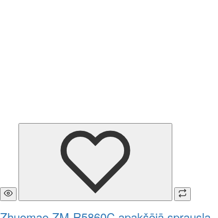
Zhuomao ZM-R5860C apakšējā sprausla