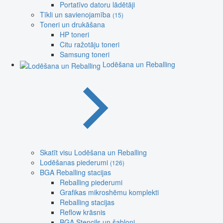
Portatīvo datoru lādētāji
Tīkli un savienojamība
(15)
Toneri un drukāšana
HP toneri
Citu ražotāju toneri
Samsung toneri
Lodēšana un Reballing
Skatīt visu Lodēšana un Reballing
Lodēšanas piederumi
(126)
BGA Reballing stacijas
Reballing piederumi
Grafikas mikroshēmu komplekti
Reballing stacijas
Reflow krāsnis
BGA Stencils un šabloni