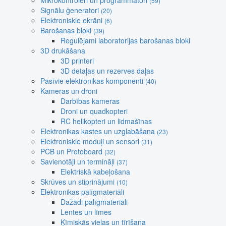
Mikrokontroleri un programmatori
(59)
Signālu ģeneratori
(20)
Elektroniskie ekrāni
(6)
Barošanas bloki
(39)
Regulējami laboratorijas barošanas bloki
3D drukāšana
3D printeri
3D detaļas un rezerves daļas
Pasīvie elektronikas komponenti
(40)
Kameras un droni
Darbības kameras
Droni un quadkopteri
RC helikopteri un lidmašīnas
Elektronikas kastes un uzglabāšana
(23)
Elektroniskie moduļi un sensori
(31)
PCB un Protoboard
(32)
Savienotāji un termināļi
(37)
Elektriskā kabeļošana
Skrūves un stiprinājumi
(10)
Elektronikas palīgmateriāli
Dažādi palīgmateriāli
Lentes un līmes
Ķīmiskās vielas un tīrīšana