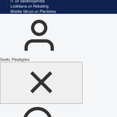
IT un Savienojamība
Lodēšana un Reballing
Mobilie tālruņi un Planšetes
Sveiki, Pieslēgties