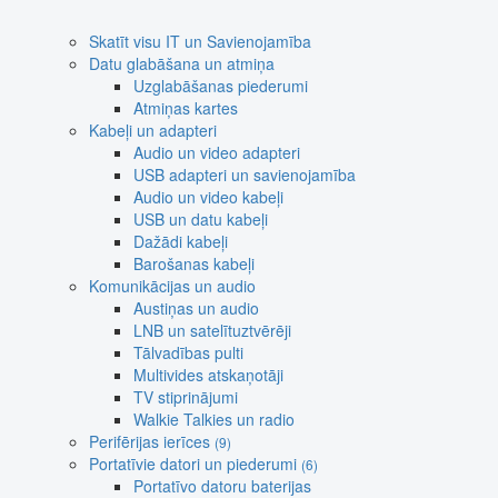
Skatīt visu IT un Savienojamība
Datu glabāšana un atmiņa
Uzglabāšanas piederumi
Atmiņas kartes
Kabeļi un adapteri
Audio un video adapteri
USB adapteri un savienojamība
Audio un video kabeļi
USB un datu kabeļi
Dažādi kabeļi
Barošanas kabeļi
Komunikācijas un audio
Austiņas un audio
LNB un satelītuztvērēji
Tālvadības pulti
Multivides atskaņotāji
TV stiprinājumi
Walkie Talkies un radio
Perifērijas ierīces
(9)
Portatīvie datori un piederumi
(6)
Portatīvo datoru baterijas