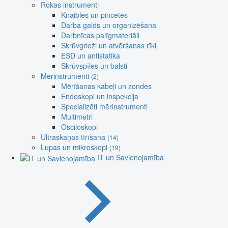
Rokas instrumenti
Knaibles un pincetes
Darba galds un organizēšana
Darbnīcas palīgmateriāli
Skrūvgrieži un atvēršanas rīki
ESD un antistatika
Skrūvspīles un balsti
Mērinstrumenti
(2)
Mērīšanas kabeļi un zondes
Endoskopi un inspekcija
Specializēti mērinstrumenti
Multimetri
Osciloskopi
Ultraskaņas tīrīšana
(14)
Lupas un mikroskopi
(19)
IT un Savienojamība