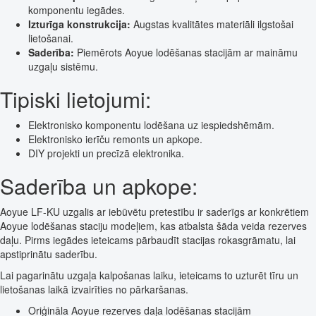
komponentu iegādes.
Izturīga konstrukcija:
Augstas kvalitātes materiāli ilgstošai
lietošanai.
Saderība:
Piemērots Aoyue lodēšanas stacijām ar maināmu
uzgaļu sistēmu.
Tipiski lietojumi:
Elektronisko komponentu lodēšana uz iespiedshēmām.
Elektronisko ierīču remonts un apkope.
DIY projekti un precīzā elektronika.
Saderība un apkope:
Aoyue LF-KU uzgalis ar iebūvētu pretestību ir saderīgs ar konkrētiem
Aoyue lodēšanas staciju modeļiem, kas atbalsta šāda veida rezerves
daļu. Pirms iegādes ieteicams pārbaudīt stacijas rokasgrāmatu, lai
apstiprinātu saderību.
Lai pagarinātu uzgaļa kalpošanas laiku, ieteicams to uzturēt tīru un
lietošanas laikā izvairīties no pārkaršanas.
Oriģināla Aoyue rezerves daļa lodēšanas stacijām