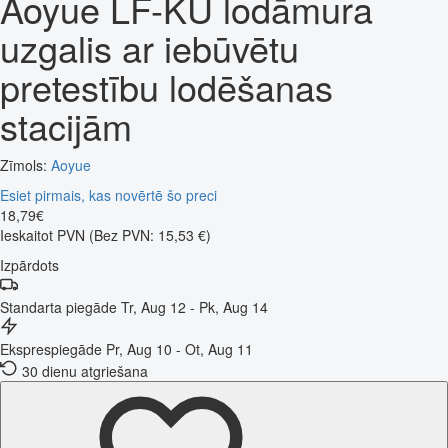
Aoyue LF-KU lodāmura
uzgalis ar iebūvētu
pretestību lodēšanas
stacijām
Zīmols:
Aoyue
Esiet pirmais, kas novērtē šo preci
18
,
79
€
Ieskaitot PVN
(Bez PVN: 15,53 €)
Izpārdots
Standarta piegāde
Tr, Aug 12 - Pk, Aug 14
Eksprespiegāde
Pr, Aug 10 - Ot, Aug 11
30 dienu atgriešana