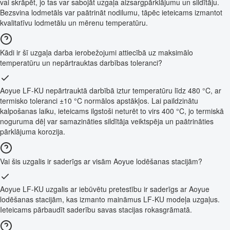
vai skrāpēt, jo tas var sabojāt uzgaļa aizsargpārklājumu un sildītāju.
Bezsvina lodmetāls var paātrināt nodilumu, tāpēc ieteicams izmantot
kvalitatīvu lodmetālu un mērenu temperatūru.
Kādi ir šī uzgaļa darba ierobežojumi attiecībā uz maksimālo
temperatūru un nepārtrauktas darbības toleranci?
Aoyue LF-KU nepārtrauktā darbībā iztur temperatūru līdz 480 °C, ar
termisko toleranci ±10 °C normālos apstākļos. Lai paildzinātu
kalpošanas laiku, ieteicams ilgstoši neturēt to virs 400 °C, jo termiskā
noguruma dēļ var samazināties sildītāja veiktspēja un paātrināties
pārklājuma korozija.
Vai šis uzgalis ir saderīgs ar visām Aoyue lodēšanas stacijām?
Aoyue LF-KU uzgalis ar iebūvētu pretestību ir saderīgs ar Aoyue
lodēšanas stacijām, kas izmanto maināmus LF-KU modeļa uzgaļus.
Ieteicams pārbaudīt saderību savas stacijas rokasgrāmatā.