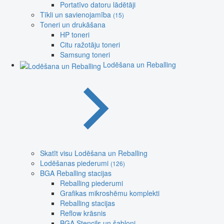
Portatīvo datoru lādētāji
Tīkli un savienojamība
(15)
Toneri un drukāšana
HP toneri
Citu ražotāju toneri
Samsung toneri
Lodēšana un Reballing
Skatīt visu Lodēšana un Reballing
Lodēšanas piederumi
(126)
BGA Reballing stacijas
Reballing piederumi
Grafikas mikroshēmu komplekti
Reballing stacijas
Reflow krāsnis
BGA Stencils un šabloni