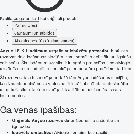
Kvalitātes garantija
Tikai oriģināli produkti
Par šo preci
Jautājumi un atbildes
Atsauksmes (0) (0 atsauksmes)
Aoyue LF-KU lodāmura uzgalis ar iebūvētu pretestību
ir būtiska
rezerves daļa lodēšanas stacijām, kas nodrošina optimālu un ilgstošu
veiktspēju. Šim lodāmura uzgalim ir integrēta pretestība, kas atvieglo
uzstādīšanu un nodrošina nemainīgu temperatūru precīziem darbiem.
Šī rezerves daļa ir saderīga ar dažādām Aoyue lodēšanas stacijām,
kas izmanto maināmus uzgaļus, un ir ideāli piemērota profesionāļiem
un entuziastiem, kuriem svarīga ir kvalitāte un uzticamība savos
instrumentos.
Galvenās īpašības:
Oriģināla Aoyue rezerves daļa:
Nodrošina saderību un
ilgmūžību.
Iebūvēta pretestība:
Atvieglo nomaiņu bez papildu