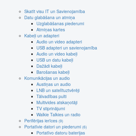
Skatīt visu IT un Savienojamība
Datu glabāšana un atmiņa
Uzglabāšanas piederumi
Atmiņas kartes
Kabeļi un adapteri
Audio un video adapteri
USB adapteri un savienojamība
Audio un video kabeļi
USB un datu kabeļi
Dažādi kabeļi
Barošanas kabeļi
Komunikācijas un audio
Austiņas un audio
LNB un satelītuztvērēji
Tālvadības pulti
Multivides atskaņotāji
TV stiprinājumi
Walkie Talkies un radio
Perifērijas ierīces
(9)
Portatīvie datori un piederumi
(6)
Portatīvo datoru baterijas