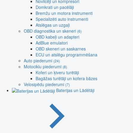
Novilcēji un kompresori
Domkrati un pacēlāji
Bremžu un motora instrumenti
Specializēti auto instrumenti
Atslēgas un uzgaļi
OBD diagnostika un skeneri
(6)
OBD kabeļi un adapteri
AdBlue emulatori
OBD skeneri un saskarnes
ECU un atslēgu programmēšana
Auto piederumi
(24)
Motociklu piederumi
(8)
Koferi un ķiveru turētāji
Bagāžas turētāji un kofera bāzes
Velosipēdu piederumi
(7)
Baterijas un Lādētāji