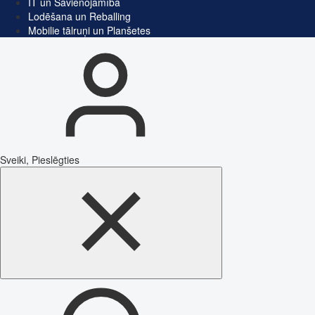
IT un Savienojamība
Lodēšana un Reballing
Mobilie tālruņi un Planšetes
Sveiki, Pieslēgties