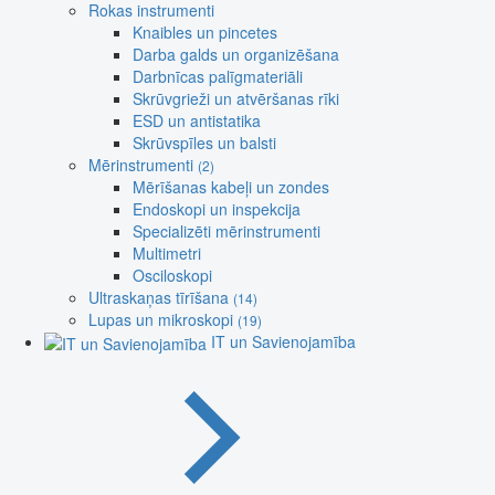
Rokas instrumenti
Knaibles un pincetes
Darba galds un organizēšana
Darbnīcas palīgmateriāli
Skrūvgrieži un atvēršanas rīki
ESD un antistatika
Skrūvspīles un balsti
Mērinstrumenti
(2)
Mērīšanas kabeļi un zondes
Endoskopi un inspekcija
Specializēti mērinstrumenti
Multimetri
Osciloskopi
Ultraskaņas tīrīšana
(14)
Lupas un mikroskopi
(19)
IT un Savienojamība