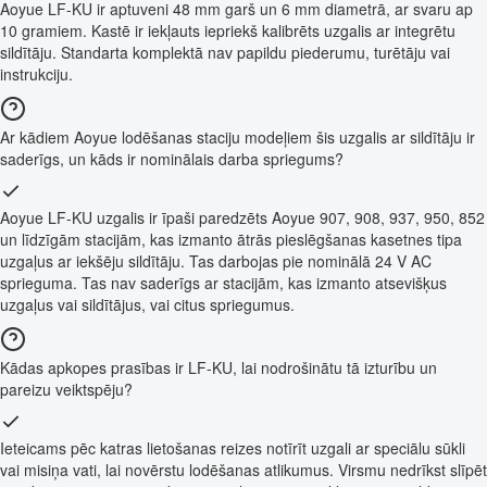
Aoyue LF-KU ir aptuveni 48 mm garš un 6 mm diametrā, ar svaru ap
10 gramiem. Kastē ir iekļauts iepriekš kalibrēts uzgalis ar integrētu
sildītāju. Standarta komplektā nav papildu piederumu, turētāju vai
instrukciju.
Ar kādiem Aoyue lodēšanas staciju modeļiem šis uzgalis ar sildītāju ir
saderīgs, un kāds ir nominālais darba spriegums?
Aoyue LF-KU uzgalis ir īpaši paredzēts Aoyue 907, 908, 937, 950, 852
un līdzīgām stacijām, kas izmanto ātrās pieslēgšanas kasetnes tipa
uzgaļus ar iekšēju sildītāju. Tas darbojas pie nominālā 24 V AC
sprieguma. Tas nav saderīgs ar stacijām, kas izmanto atsevišķus
uzgaļus vai sildītājus, vai citus spriegumus.
Kādas apkopes prasības ir LF-KU, lai nodrošinātu tā izturību un
pareizu veiktspēju?
Ieteicams pēc katras lietošanas reizes notīrīt uzgali ar speciālu sūkli
vai misiņa vati, lai novērstu lodēšanas atlikumus. Virsmu nedrīkst slīpēt