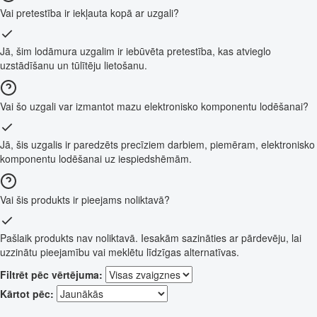
Vai pretestība ir iekļauta kopā ar uzgali?
Jā, šim lodāmura uzgalim ir iebūvēta pretestība, kas atvieglo
uzstādīšanu un tūlītēju lietošanu.
Vai šo uzgali var izmantot mazu elektronisko komponentu lodēšanai?
Jā, šis uzgalis ir paredzēts precīziem darbiem, piemēram, elektronisko
komponentu lodēšanai uz iespiedshēmām.
Vai šis produkts ir pieejams noliktavā?
Pašlaik produkts nav noliktavā. Iesakām sazināties ar pārdevēju, lai
uzzinātu pieejamību vai meklētu līdzīgas alternatīvas.
Filtrēt pēc vērtējuma:
Kārtot pēc: