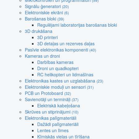
Mikrokontroleri un programmatori
(59)
Signālu ģeneratori
(20)
Elektroniskie ekrāni
(6)
Barošanas bloki
(39)
Regulējami laboratorijas barošanas bloki
3D drukāšana
3D printeri
3D detaļas un rezerves daļas
Pasīvie elektronikas komponenti
(40)
Kameras un droni
Darbības kameras
Droni un quadkopteri
RC helikopteri un lidmašīnas
Elektronikas kastes un uzglabāšana
(23)
Elektroniskie moduļi un sensori
(31)
PCB un Protoboard
(32)
Savienotāji un termināļi
(37)
Elektriskā kabeļošana
Skrūves un stiprinājumi
(10)
Elektronikas palīgmateriāli
Dažādi palīgmateriāli
Lentes un līmes
Ķīmiskās vielas un tīrīšana