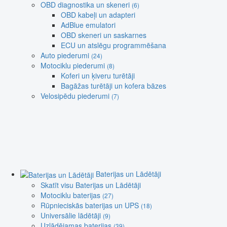
OBD diagnostika un skeneri
(6)
OBD kabeļi un adapteri
AdBlue emulatori
OBD skeneri un saskarnes
ECU un atslēgu programmēšana
Auto piederumi
(24)
Motociklu piederumi
(8)
Koferi un ķiveru turētāji
Bagāžas turētāji un kofera bāzes
Velosipēdu piederumi
(7)
Baterijas un Lādētāji
Skatīt visu Baterijas un Lādētāji
Motociklu baterijas
(27)
Rūpnieciskās baterijas un UPS
(18)
Universālie lādētāji
(9)
Uzlādējamas baterijas
(39)