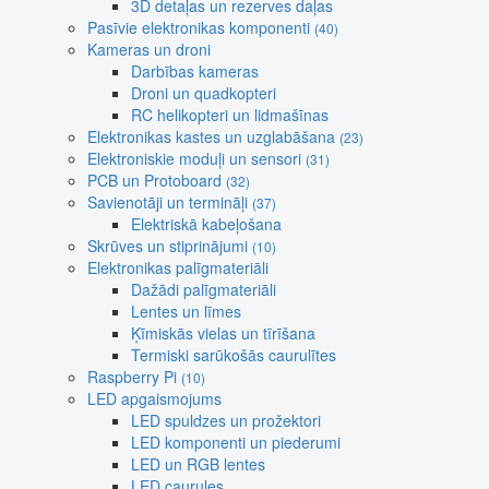
3D detaļas un rezerves daļas
Pasīvie elektronikas komponenti
(40)
Kameras un droni
Darbības kameras
Droni un quadkopteri
RC helikopteri un lidmašīnas
Elektronikas kastes un uzglabāšana
(23)
Elektroniskie moduļi un sensori
(31)
PCB un Protoboard
(32)
Savienotāji un termināļi
(37)
Elektriskā kabeļošana
Skrūves un stiprinājumi
(10)
Elektronikas palīgmateriāli
Dažādi palīgmateriāli
Lentes un līmes
Ķīmiskās vielas un tīrīšana
Termiski sarūkošās caurulītes
Raspberry Pi
(10)
LED apgaismojums
LED spuldzes un prožektori
LED komponenti un piederumi
LED un RGB lentes
LED caurules