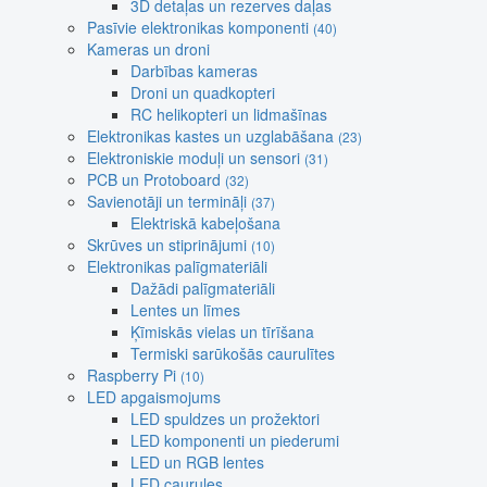
3D detaļas un rezerves daļas
Pasīvie elektronikas komponenti
(40)
Kameras un droni
Darbības kameras
Droni un quadkopteri
RC helikopteri un lidmašīnas
Elektronikas kastes un uzglabāšana
(23)
Elektroniskie moduļi un sensori
(31)
PCB un Protoboard
(32)
Savienotāji un termināļi
(37)
Elektriskā kabeļošana
Skrūves un stiprinājumi
(10)
Elektronikas palīgmateriāli
Dažādi palīgmateriāli
Lentes un līmes
Ķīmiskās vielas un tīrīšana
Termiski sarūkošās caurulītes
Raspberry Pi
(10)
LED apgaismojums
LED spuldzes un prožektori
LED komponenti un piederumi
LED un RGB lentes
LED caurules