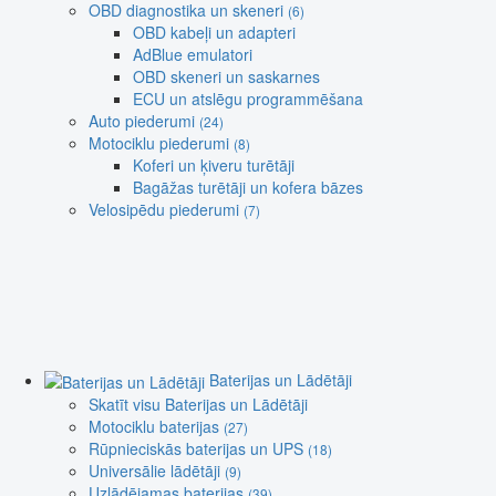
OBD diagnostika un skeneri
(6)
OBD kabeļi un adapteri
AdBlue emulatori
OBD skeneri un saskarnes
ECU un atslēgu programmēšana
Auto piederumi
(24)
Motociklu piederumi
(8)
Koferi un ķiveru turētāji
Bagāžas turētāji un kofera bāzes
Velosipēdu piederumi
(7)
Baterijas un Lādētāji
Skatīt visu Baterijas un Lādētāji
Motociklu baterijas
(27)
Rūpnieciskās baterijas un UPS
(18)
Universālie lādētāji
(9)
Uzlādējamas baterijas
(39)