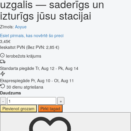
uzgalis — saderīgs un
izturīgs jūsu stacijai
Zīmols:
Aoyue
Esiet pirmais, kas novērtē šo preci
3
,
45
€
Ieskaitot PVN
(Bez PVN: 2,85 €)
Ierobežots krājums
Standarta piegāde
Tr, Aug 12 - Pk, Aug 14
Eksprespiegāde
Pr, Aug 10 - Ot, Aug 11
30 dienu atgriešana
Daudzums
-
+
Pievienot grozam
Pirkt tagad