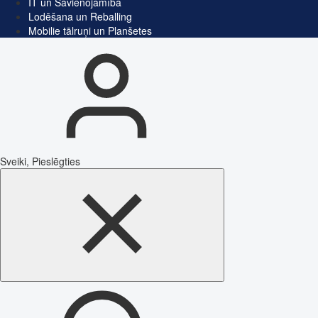
IT un Savienojamība
Lodēšana un Reballing
Mobilie tālruņi un Planšetes
Sveiki, Pieslēgties