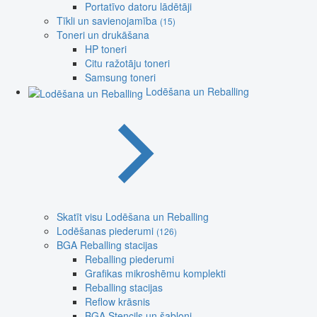
Portatīvo datoru lādētāji
Tīkli un savienojamība
(15)
Toneri un drukāšana
HP toneri
Citu ražotāju toneri
Samsung toneri
Lodēšana un Reballing
Skatīt visu Lodēšana un Reballing
Lodēšanas piederumi
(126)
BGA Reballing stacijas
Reballing piederumi
Grafikas mikroshēmu komplekti
Reballing stacijas
Reflow krāsnis
BGA Stencils un šabloni