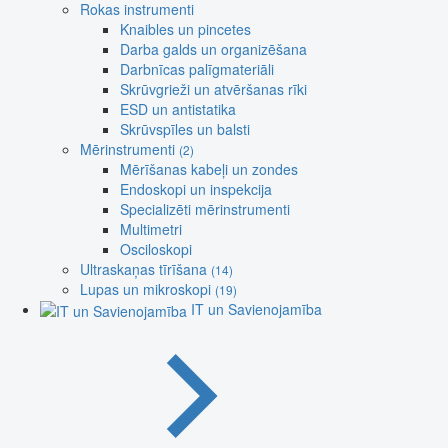
Rokas instrumenti
Knaibles un pincetes
Darba galds un organizēšana
Darbnīcas palīgmateriāli
Skrūvgrieži un atvēršanas rīki
ESD un antistatika
Skrūvspīles un balsti
Mērinstrumenti
(2)
Mērīšanas kabeļi un zondes
Endoskopi un inspekcija
Specializēti mērinstrumenti
Multimetri
Osciloskopi
Ultraskaņas tīrīšana
(14)
Lupas un mikroskopi
(19)
IT un Savienojamība