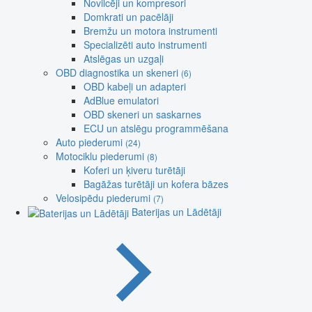
Novilcēji un kompresori
Domkrati un pacēlāji
Bremžu un motora instrumenti
Specializēti auto instrumenti
Atslēgas un uzgaļi
OBD diagnostika un skeneri
(6)
OBD kabeļi un adapteri
AdBlue emulatori
OBD skeneri un saskarnes
ECU un atslēgu programmēšana
Auto piederumi
(24)
Motociklu piederumi
(8)
Koferi un ķiveru turētāji
Bagāžas turētāji un kofera bāzes
Velosipēdu piederumi
(7)
Baterijas un Lādētāji