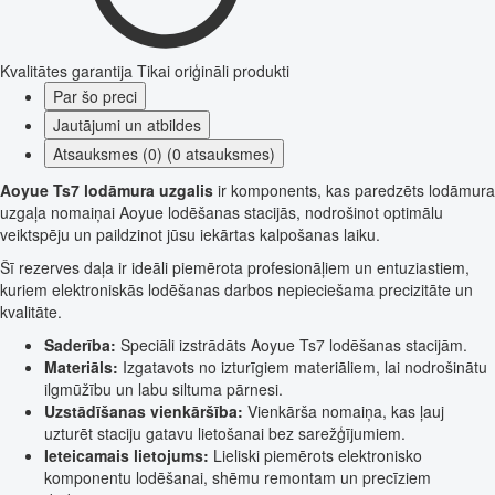
Kvalitātes garantija
Tikai oriģināli produkti
Par šo preci
Jautājumi un atbildes
Atsauksmes (0) (0 atsauksmes)
Aoyue Ts7 lodāmura uzgalis
ir komponents, kas paredzēts lodāmura
uzgaļa nomaiņai Aoyue lodēšanas stacijās, nodrošinot optimālu
veiktspēju un paildzinot jūsu iekārtas kalpošanas laiku.
Šī rezerves daļa ir ideāli piemērota profesionāļiem un entuziastiem,
kuriem elektroniskās lodēšanas darbos nepieciešama precizitāte un
kvalitāte.
Saderība:
Speciāli izstrādāts Aoyue Ts7 lodēšanas stacijām.
Materiāls:
Izgatavots no izturīgiem materiāliem, lai nodrošinātu
ilgmūžību un labu siltuma pārnesi.
Uzstādīšanas vienkāršība:
Vienkārša nomaiņa, kas ļauj
uzturēt staciju gatavu lietošanai bez sarežģījumiem.
Ieteicamais lietojums:
Lieliski piemērots elektronisko
komponentu lodēšanai, shēmu remontam un precīziem