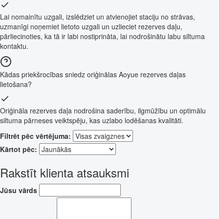
Lai nomainītu uzgali, izslēdziet un atvienojiet staciju no strāvas,
uzmanīgi noņemiet lietoto uzgali un uzlieciet rezerves daļu,
pārliecinoties, ka tā ir labi nostiprināta, lai nodrošinātu labu siltuma
kontaktu.
Kādas priekšrocības sniedz oriģinālas Aoyue rezerves daļas
lietošana?
Oriģināla rezerves daļa nodrošina saderību, ilgmūžību un optimālu
siltuma pārneses veiktspēju, kas uzlabo lodēšanas kvalitāti.
Filtrēt pēc vērtējuma:
Kārtot pēc:
Rakstīt klienta atsauksmi
Jūsu vārds