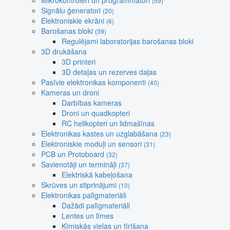
Mikrokontroleri un programmatori
(59)
Signālu ģeneratori
(20)
Elektroniskie ekrāni
(6)
Barošanas bloki
(39)
Regulējami laboratorijas barošanas bloki
3D drukāšana
3D printeri
3D detaļas un rezerves daļas
Pasīvie elektronikas komponenti
(40)
Kameras un droni
Darbības kameras
Droni un quadkopteri
RC helikopteri un lidmašīnas
Elektronikas kastes un uzglabāšana
(23)
Elektroniskie moduļi un sensori
(31)
PCB un Protoboard
(32)
Savienotāji un termināļi
(37)
Elektriskā kabeļošana
Skrūves un stiprinājumi
(10)
Elektronikas palīgmateriāli
Dažādi palīgmateriāli
Lentes un līmes
Ķīmiskās vielas un tīrīšana