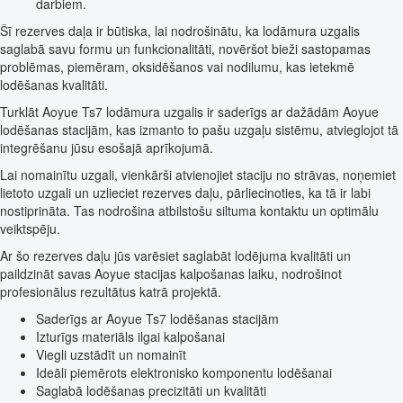
darbiem.
Šī rezerves daļa ir būtiska, lai nodrošinātu, ka lodāmura uzgalis
saglabā savu formu un funkcionalitāti, novēršot bieži sastopamas
problēmas, piemēram, oksidēšanos vai nodilumu, kas ietekmē
lodēšanas kvalitāti.
Turklāt Aoyue Ts7 lodāmura uzgalis ir saderīgs ar dažādām Aoyue
lodēšanas stacijām, kas izmanto to pašu uzgaļu sistēmu, atvieglojot tā
integrēšanu jūsu esošajā aprīkojumā.
Lai nomainītu uzgali, vienkārši atvienojiet staciju no strāvas, noņemiet
lietoto uzgali un uzlieciet rezerves daļu, pārliecinoties, ka tā ir labi
nostiprināta. Tas nodrošina atbilstošu siltuma kontaktu un optimālu
veiktspēju.
Ar šo rezerves daļu jūs varēsiet saglabāt lodējuma kvalitāti un
paildzināt savas Aoyue stacijas kalpošanas laiku, nodrošinot
profesionālus rezultātus katrā projektā.
Saderīgs ar Aoyue Ts7 lodēšanas stacijām
Izturīgs materiāls ilgai kalpošanai
Viegli uzstādīt un nomainīt
Ideāli piemērots elektronisko komponentu lodēšanai
Saglabā lodēšanas precizitāti un kvalitāti