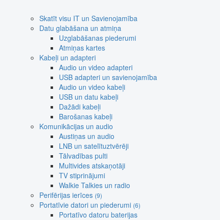
Skatīt visu IT un Savienojamība
Datu glabāšana un atmiņa
Uzglabāšanas piederumi
Atmiņas kartes
Kabeļi un adapteri
Audio un video adapteri
USB adapteri un savienojamība
Audio un video kabeļi
USB un datu kabeļi
Dažādi kabeļi
Barošanas kabeļi
Komunikācijas un audio
Austiņas un audio
LNB un satelītuztvērēji
Tālvadības pulti
Multivides atskaņotāji
TV stiprinājumi
Walkie Talkies un radio
Perifērijas ierīces
(9)
Portatīvie datori un piederumi
(6)
Portatīvo datoru baterijas