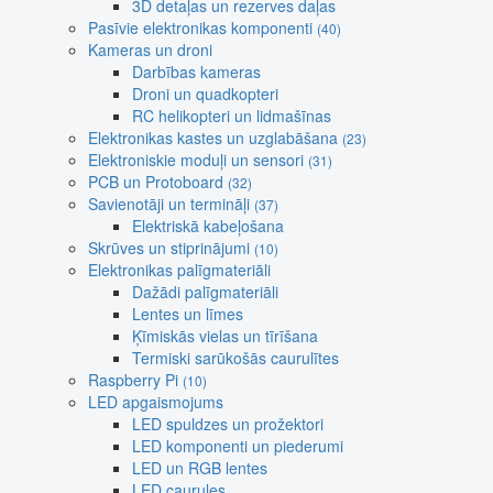
3D detaļas un rezerves daļas
Pasīvie elektronikas komponenti
(40)
Kameras un droni
Darbības kameras
Droni un quadkopteri
RC helikopteri un lidmašīnas
Elektronikas kastes un uzglabāšana
(23)
Elektroniskie moduļi un sensori
(31)
PCB un Protoboard
(32)
Savienotāji un termināļi
(37)
Elektriskā kabeļošana
Skrūves un stiprinājumi
(10)
Elektronikas palīgmateriāli
Dažādi palīgmateriāli
Lentes un līmes
Ķīmiskās vielas un tīrīšana
Termiski sarūkošās caurulītes
Raspberry Pi
(10)
LED apgaismojums
LED spuldzes un prožektori
LED komponenti un piederumi
LED un RGB lentes
LED caurules