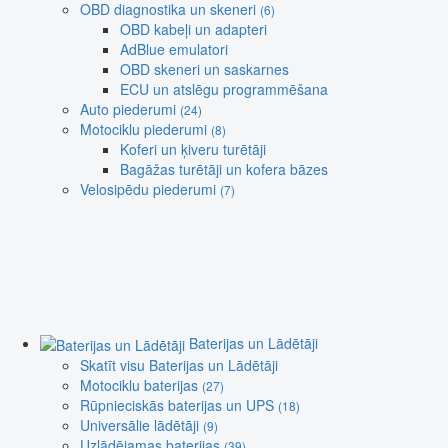
OBD diagnostika un skeneri
(6)
OBD kabeļi un adapteri
AdBlue emulatori
OBD skeneri un saskarnes
ECU un atslēgu programmēšana
Auto piederumi
(24)
Motociklu piederumi
(8)
Koferi un ķiveru turētāji
Bagāžas turētāji un kofera bāzes
Velosipēdu piederumi
(7)
Baterijas un Lādētāji
Skatīt visu Baterijas un Lādētāji
Motociklu baterijas
(27)
Rūpnieciskās baterijas un UPS
(18)
Universālie lādētāji
(9)
Uzlādējamas baterijas
(39)