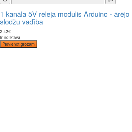
1 kanāla 5V releja modulis Arduino - ārējo
slodžu vadība
2
,
42
€
Ir noliktavā
Pievienot grozam