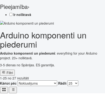
Pieejamība
›
Ir noliktavā
Arduino komponenti un
piederumi
Arduino komponenti un piederumi
: everything for your Arduino
project. 23+ noliktavā.
3-5 dienas no Spānijas. ES garantija.
Filtri
1-25 no 27 rezultāti
Kārtot pēc
Rādīt