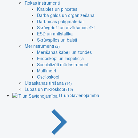
Rokas instrumenti
Knaibles un pincetes
Darba galds un organizēšana
Darbnīcas palīgmateriāli
Skrūvgrieži un atvēršanas rīki
ESD un antistatika
Skrūvspīles un balsti
Mērinstrumenti
(2)
Mērīšanas kabeļi un zondes
Endoskopi un inspekcija
Specializēti mērinstrumenti
Multimetri
Osciloskopi
Ultraskaņas tīrīšana
(14)
Lupas un mikroskopi
(19)
IT un Savienojamība