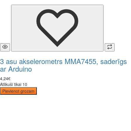
3 asu akselerometrs MMA7455, saderīgs
ar Arduino
4
,
24
€
Atlikuši tikai 10
Pievienot grozam