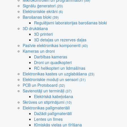
Mikrokontroleri un programmatori
(59)
Signālu ģeneratori
(20)
Elektroniskie ekrāni
(6)
Barošanas bloki
(39)
Regulējami laboratorijas barošanas bloki
3D drukāšana
3D printeri
3D detaļas un rezerves daļas
Pasīvie elektronikas komponenti
(40)
Kameras un droni
Darbības kameras
Droni un quadkopteri
RC helikopteri un lidmašīnas
Elektronikas kastes un uzglabāšana
(23)
Elektroniskie moduļi un sensori
(31)
PCB un Protoboard
(32)
Savienotāji un termināļi
(37)
Elektriskā kabeļošana
Skrūves un stiprinājumi
(10)
Elektronikas palīgmateriāli
Dažādi palīgmateriāli
Lentes un līmes
Ķīmiskās vielas un tīrīšana