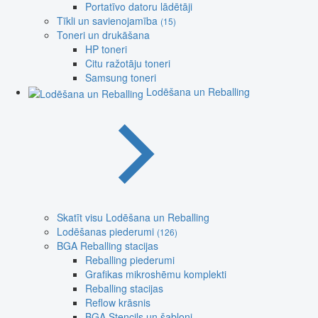
Portatīvo datoru lādētāji
Tīkli un savienojamība
(15)
Toneri un drukāšana
HP toneri
Citu ražotāju toneri
Samsung toneri
Lodēšana un Reballing
Skatīt visu Lodēšana un Reballing
Lodēšanas piederumi
(126)
BGA Reballing stacijas
Reballing piederumi
Grafikas mikroshēmu komplekti
Reballing stacijas
Reflow krāsnis
BGA Stencils un šabloni