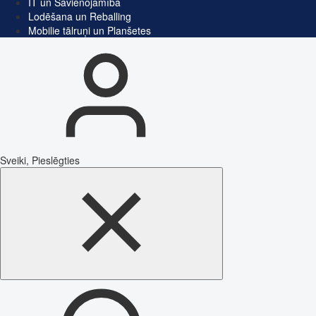
IT un Savienojamība
Lodēšana un Reballing
Mobilie tālruņi un Planšetes
Sveiki, Pieslēgties