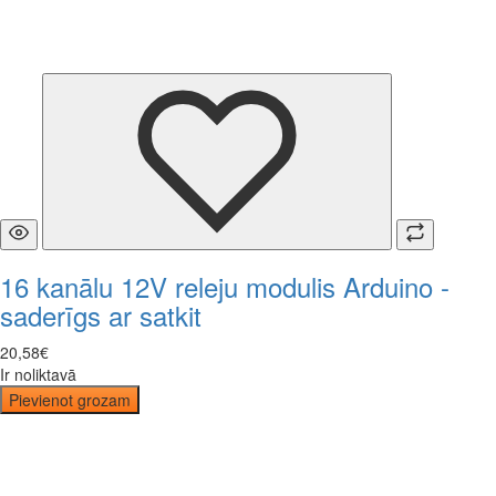
16 kanālu 12V releju modulis Arduino -
saderīgs ar satkit
20
,
58
€
Ir noliktavā
Pievienot grozam