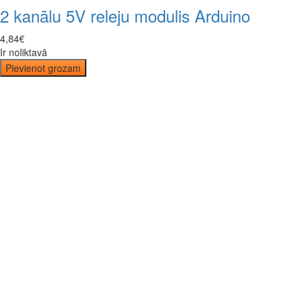
2 kanālu 5V releju modulis Arduino
4
,
84
€
Ir noliktavā
Pievienot grozam