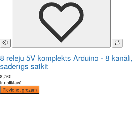
8 releju 5V komplekts Arduino - 8 kanāli,
saderīgs satkit
8
,
76
€
Ir noliktavā
Pievienot grozam