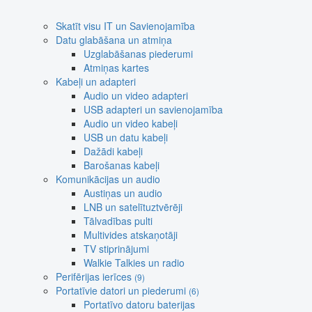
Skatīt visu IT un Savienojamība
Datu glabāšana un atmiņa
Uzglabāšanas piederumi
Atmiņas kartes
Kabeļi un adapteri
Audio un video adapteri
USB adapteri un savienojamība
Audio un video kabeļi
USB un datu kabeļi
Dažādi kabeļi
Barošanas kabeļi
Komunikācijas un audio
Austiņas un audio
LNB un satelītuztvērēji
Tālvadības pulti
Multivides atskaņotāji
TV stiprinājumi
Walkie Talkies un radio
Perifērijas ierīces
(9)
Portatīvie datori un piederumi
(6)
Portatīvo datoru baterijas