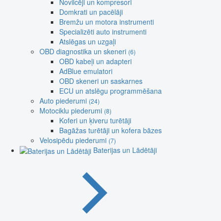
Novilcēji un kompresori
Domkrati un pacēlāji
Bremžu un motora instrumenti
Specializēti auto instrumenti
Atslēgas un uzgaļi
OBD diagnostika un skeneri
(6)
OBD kabeļi un adapteri
AdBlue emulatori
OBD skeneri un saskarnes
ECU un atslēgu programmēšana
Auto piederumi
(24)
Motociklu piederumi
(8)
Koferi un ķiveru turētāji
Bagāžas turētāji un kofera bāzes
Velosipēdu piederumi
(7)
Baterijas un Lādētāji