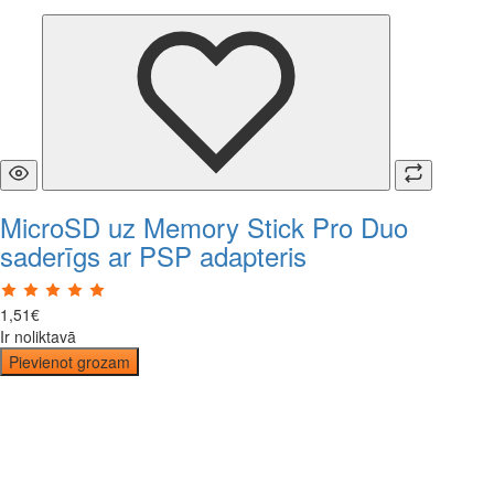
MicroSD uz Memory Stick Pro Duo
saderīgs ar PSP adapteris
1
,
51
€
Ir noliktavā
Pievienot grozam