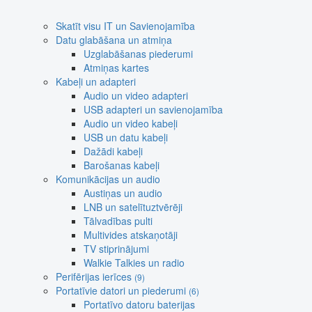
Skatīt visu IT un Savienojamība
Datu glabāšana un atmiņa
Uzglabāšanas piederumi
Atmiņas kartes
Kabeļi un adapteri
Audio un video adapteri
USB adapteri un savienojamība
Audio un video kabeļi
USB un datu kabeļi
Dažādi kabeļi
Barošanas kabeļi
Komunikācijas un audio
Austiņas un audio
LNB un satelītuztvērēji
Tālvadības pulti
Multivides atskaņotāji
TV stiprinājumi
Walkie Talkies un radio
Perifērijas ierīces
(9)
Portatīvie datori un piederumi
(6)
Portatīvo datoru baterijas