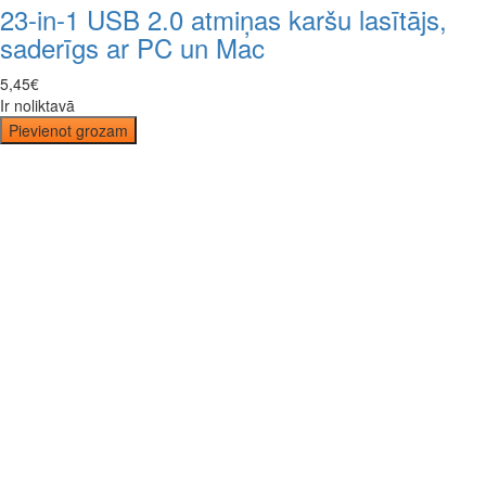
23-in-1 USB 2.0 atmiņas karšu lasītājs,
saderīgs ar PC un Mac
5
,
45
€
Ir noliktavā
Pievienot grozam