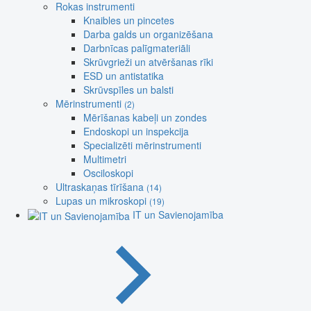
Rokas instrumenti
Knaibles un pincetes
Darba galds un organizēšana
Darbnīcas palīgmateriāli
Skrūvgrieži un atvēršanas rīki
ESD un antistatika
Skrūvspīles un balsti
Mērinstrumenti
(2)
Mērīšanas kabeļi un zondes
Endoskopi un inspekcija
Specializēti mērinstrumenti
Multimetri
Osciloskopi
Ultraskaņas tīrīšana
(14)
Lupas un mikroskopi
(19)
IT un Savienojamība