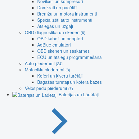
Novilcēji un kompresori
Domkrati un pacēlāji
Bremžu un motora instrumenti
Specializēti auto instrumenti
Atslēgas un uzgaļi
OBD diagnostika un skeneri
(6)
OBD kabeļi un adapteri
AdBlue emulatori
OBD skeneri un saskarnes
ECU un atslēgu programmēšana
Auto piederumi
(24)
Motociklu piederumi
(8)
Koferi un ķiveru turētāji
Bagāžas turētāji un kofera bāzes
Velosipēdu piederumi
(7)
Baterijas un Lādētāji