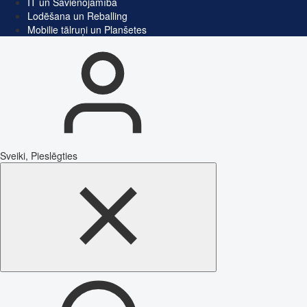
IT un Savienojamība
Lodēšana un Reballing
Mobilie tālruņi un Planšetes
Sveiki, Pieslēgties