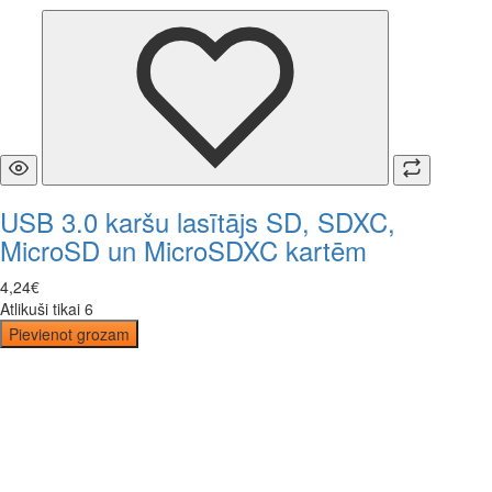
USB 3.0 karšu lasītājs SD, SDXC,
MicroSD un MicroSDXC kartēm
4
,
24
€
Atlikuši tikai 6
Pievienot grozam