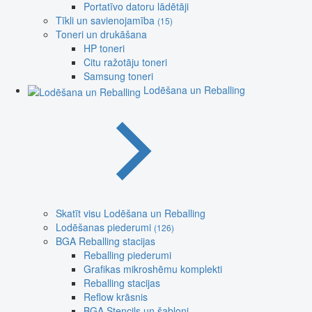
Portatīvo datoru lādētāji
Tīkli un savienojamība
(15)
Toneri un drukāšana
HP toneri
Citu ražotāju toneri
Samsung toneri
Lodēšana un Reballing
Skatīt visu Lodēšana un Reballing
Lodēšanas piederumi
(126)
BGA Reballing stacijas
Reballing piederumi
Grafikas mikroshēmu komplekti
Reballing stacijas
Reflow krāsnis
BGA Stencils un šabloni