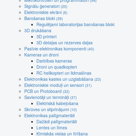
Mikrokontroleri un programmatori
(59)
Signālu ģeneratori
(20)
Elektroniskie ekrāni
(6)
Barošanas bloki
(39)
Regulējami laboratorijas barošanas bloki
3D drukāšana
3D printeri
3D detaļas un rezerves daļas
Pasīvie elektronikas komponenti
(40)
Kameras un droni
Darbības kameras
Droni un quadkopteri
RC helikopteri un lidmašīnas
Elektronikas kastes un uzglabāšana
(23)
Elektroniskie moduļi un sensori
(31)
PCB un Protoboard
(32)
Savienotāji un termināļi
(37)
Elektriskā kabeļošana
Skrūves un stiprinājumi
(10)
Elektronikas palīgmateriāli
Dažādi palīgmateriāli
Lentes un līmes
Ķīmiskās vielas un tīrīšana