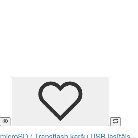
microSD / Transflash karšu USB lasītājs -