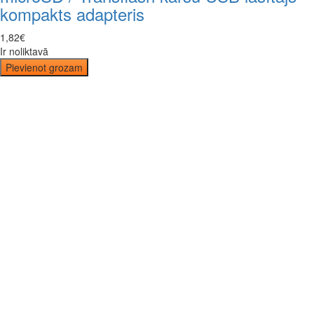
kompakts adapteris
1
,
82
€
Ir noliktavā
Pievienot grozam