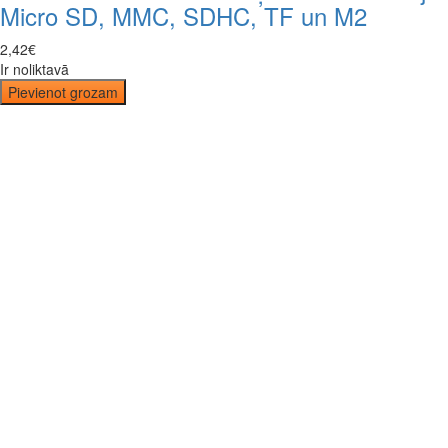
Micro SD, MMC, SDHC, TF un M2
2
,
42
€
Ir noliktavā
Pievienot grozam