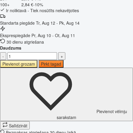
100+
2,84 €
-10%
Ir noliktavā - Tiek nosūtīts nekavējoties
Standarta piegāde
Tr, Aug 12 - Pk, Aug 14
Eksprespiegāde
Pr, Aug 10 - Ot, Aug 11
30 dienu atgriešana
Daudzums
-
+
Pievienot grozam
Pirkt tagad
Pievienot vēlmju
sarakstam
Salīdzināt
Bezmaksas atgriešana 30 dienu laikā