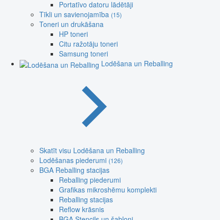
Portatīvo datoru lādētāji
Tīkli un savienojamība
(15)
Toneri un drukāšana
HP toneri
Citu ražotāju toneri
Samsung toneri
Lodēšana un Reballing
Skatīt visu Lodēšana un Reballing
Lodēšanas piederumi
(126)
BGA Reballing stacijas
Reballing piederumi
Grafikas mikroshēmu komplekti
Reballing stacijas
Reflow krāsnis
BGA Stencils un šabloni