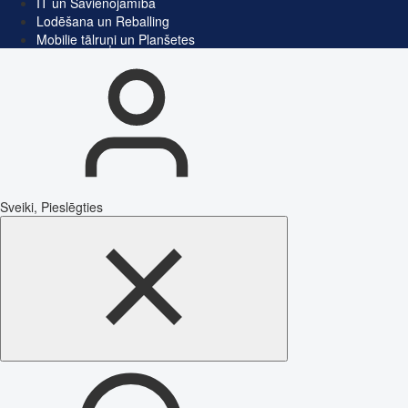
IT un Savienojamība
Lodēšana un Reballing
Mobilie tālruņi un Planšetes
Sveiki, Pieslēgties