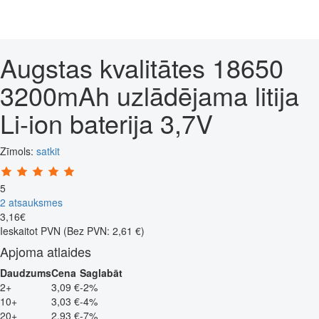
Augstas kvalitātes 18650
3200mAh uzlādējama litija
Li-ion baterija 3,7V
Zīmols:
satkit
5
2 atsauksmes
3
,
16
€
Ieskaitot PVN
(Bez PVN: 2,61 €)
Apjoma atlaides
Daudzums
Cena
Saglabāt
2+
3,09 €
-2%
10+
3,03 €
-4%
20+
2,93 €
-7%