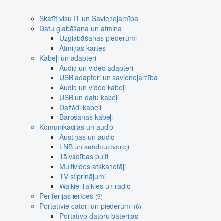
Skatīt visu IT un Savienojamība
Datu glabāšana un atmiņa
Uzglabāšanas piederumi
Atmiņas kartes
Kabeļi un adapteri
Audio un video adapteri
USB adapteri un savienojamība
Audio un video kabeļi
USB un datu kabeļi
Dažādi kabeļi
Barošanas kabeļi
Komunikācijas un audio
Austiņas un audio
LNB un satelītuztvērēji
Tālvadības pulti
Multivides atskaņotāji
TV stiprinājumi
Walkie Talkies un radio
Perifērijas ierīces
(9)
Portatīvie datori un piederumi
(6)
Portatīvo datoru baterijas