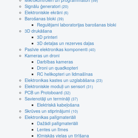
Mikrokontroleri un programmatori
(59)
Signālu ģeneratori
(20)
Elektroniskie ekrāni
(6)
Barošanas bloki
(39)
Regulējami laboratorijas barošanas bloki
3D drukāšana
3D printeri
3D detaļas un rezerves daļas
Pasīvie elektronikas komponenti
(40)
Kameras un droni
Darbības kameras
Droni un quadkopteri
RC helikopteri un lidmašīnas
Elektronikas kastes un uzglabāšana
(23)
Elektroniskie moduļi un sensori
(31)
PCB un Protoboard
(32)
Savienotāji un termināļi
(37)
Elektriskā kabeļošana
Skrūves un stiprinājumi
(10)
Elektronikas palīgmateriāli
Dažādi palīgmateriāli
Lentes un līmes
Ķīmiskās vielas un tīrīšana