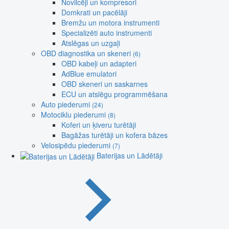
Novilcēji un kompresori
Domkrati un pacēlāji
Bremžu un motora instrumenti
Specializēti auto instrumenti
Atslēgas un uzgaļi
OBD diagnostika un skeneri
(6)
OBD kabeļi un adapteri
AdBlue emulatori
OBD skeneri un saskarnes
ECU un atslēgu programmēšana
Auto piederumi
(24)
Motociklu piederumi
(8)
Koferi un ķiveru turētāji
Bagāžas turētāji un kofera bāzes
Velosipēdu piederumi
(7)
Baterijas un Lādētāji