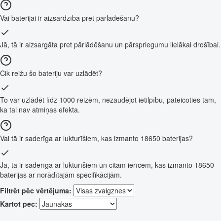
Vai baterijai ir aizsardzība pret pārlādēšanu?
Jā, tā ir aizsargāta pret pārlādēšanu un pārspriegumu lielākai drošībai.
Cik reižu šo bateriju var uzlādēt?
To var uzlādēt līdz 1000 reizēm, nezaudējot ietilpību, pateicoties tam,
ka tai nav atmiņas efekta.
Vai tā ir saderīga ar lukturīšiem, kas izmanto 18650 baterijas?
Jā, tā ir saderīga ar lukturīšiem un citām ierīcēm, kas izmanto 18650
baterijas ar norādītajām specifikācijām.
Filtrēt pēc vērtējuma:
Kārtot pēc: