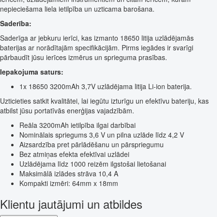
nepieciešama liela ietilpība un uzticama barošana.
Saderība:
Saderīga ar jebkuru ierīci, kas izmanto 18650 litija uzlādējamās
baterijas ar norādītajām specifikācijām. Pirms iegādes ir svarīgi
pārbaudīt jūsu ierīces izmērus un sprieguma prasības.
Iepakojuma saturs:
1x 18650 3200mAh 3,7V uzlādējama litija Li-ion baterija.
Uzticieties satkit kvalitātei, lai iegūtu izturīgu un efektīvu bateriju, kas
atbilst jūsu portatīvās enerģijas vajadzībām.
Reāla 3200mAh ietilpība ilgai darbībai
Nominālais spriegums 3,6 V un pilna uzlāde līdz 4,2 V
Aizsardzība pret pārlādēšanu un pārspriegumu
Bez atmiņas efekta efektīvai uzlādei
Uzlādējama līdz 1000 reizēm ilgstošai lietošanai
Maksimālā izlādes strāva 10,4 A
Kompakti izmēri: 64mm x 18mm
Klientu jautājumi un atbildes