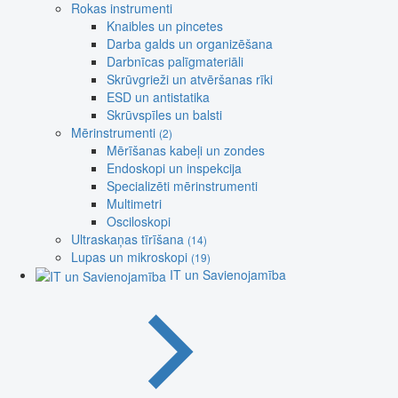
Rokas instrumenti
Knaibles un pincetes
Darba galds un organizēšana
Darbnīcas palīgmateriāli
Skrūvgrieži un atvēršanas rīki
ESD un antistatika
Skrūvspīles un balsti
Mērinstrumenti
(2)
Mērīšanas kabeļi un zondes
Endoskopi un inspekcija
Specializēti mērinstrumenti
Multimetri
Osciloskopi
Ultraskaņas tīrīšana
(14)
Lupas un mikroskopi
(19)
IT un Savienojamība