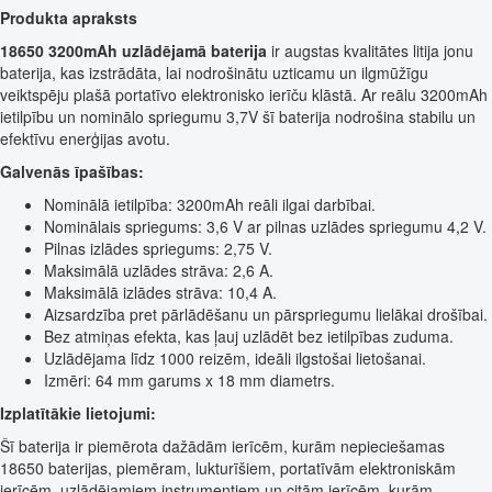
Produkta apraksts
18650 3200mAh uzlādējamā baterija
ir augstas kvalitātes litija jonu
baterija, kas izstrādāta, lai nodrošinātu uzticamu un ilgmūžīgu
veiktspēju plašā portatīvo elektronisko ierīču klāstā. Ar reālu 3200mAh
ietilpību un nominālo spriegumu 3,7V šī baterija nodrošina stabilu un
efektīvu enerģijas avotu.
Galvenās īpašības:
Nominālā ietilpība: 3200mAh reāli ilgai darbībai.
Nominālais spriegums: 3,6 V ar pilnas uzlādes spriegumu 4,2 V.
Pilnas izlādes spriegums: 2,75 V.
Maksimālā uzlādes strāva: 2,6 A.
Maksimālā izlādes strāva: 10,4 A.
Aizsardzība pret pārlādēšanu un pārspriegumu lielākai drošībai.
Bez atmiņas efekta, kas ļauj uzlādēt bez ietilpības zuduma.
Uzlādējama līdz 1000 reizēm, ideāli ilgstošai lietošanai.
Izmēri: 64 mm garums x 18 mm diametrs.
Izplatītākie lietojumi:
Šī baterija ir piemērota dažādām ierīcēm, kurām nepieciešamas
18650 baterijas, piemēram, lukturīšiem, portatīvām elektroniskām
ierīcēm, uzlādējamiem instrumentiem un citām ierīcēm, kurām