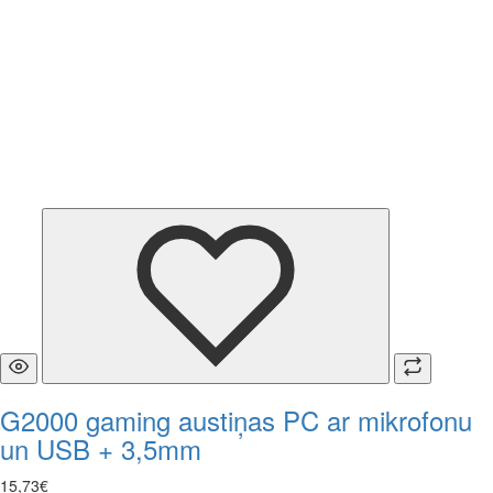
G2000 gaming austiņas PC ar mikrofonu
un USB + 3,5mm
15
,
73
€