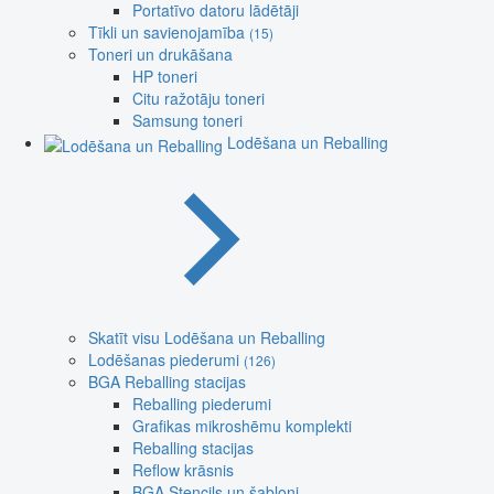
Portatīvo datoru lādētāji
Tīkli un savienojamība
(15)
Toneri un drukāšana
HP toneri
Citu ražotāju toneri
Samsung toneri
Lodēšana un Reballing
Skatīt visu Lodēšana un Reballing
Lodēšanas piederumi
(126)
BGA Reballing stacijas
Reballing piederumi
Grafikas mikroshēmu komplekti
Reballing stacijas
Reflow krāsnis
BGA Stencils un šabloni