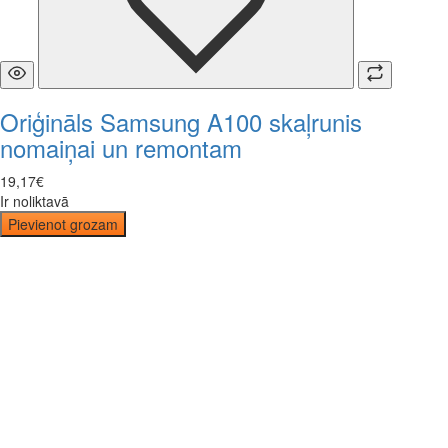
Oriģināls Samsung A100 skaļrunis
nomaiņai un remontam
19
,
17
€
Ir noliktavā
Pievienot grozam