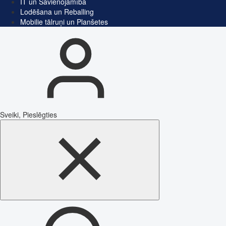
IT un Savienojamība
Lodēšana un Reballing
Mobilie tālruņi un Planšetes
Sveiki, Pieslēgties