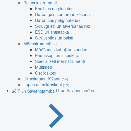
Rokas instrumenti
Knaibles un pincetes
Darba galds un organizēšana
Darbnīcas palīgmateriāli
Skrūvgrieži un atvēršanas rīki
ESD un antistatika
Skrūvspīles un balsti
Mērinstrumenti
(2)
Mērīšanas kabeļi un zondes
Endoskopi un inspekcija
Specializēti mērinstrumenti
Multimetri
Osciloskopi
Ultraskaņas tīrīšana
(14)
Lupas un mikroskopi
(19)
IT un Savienojamība