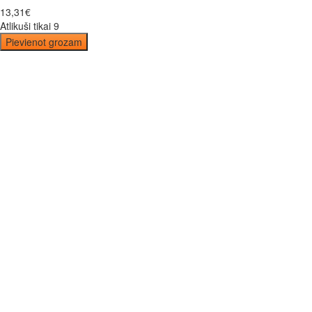
13
,
31
€
Atlikuši tikai 9
Pievienot grozam