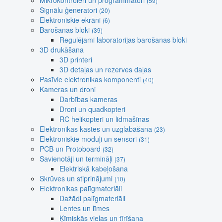
Mikrokontroleri un programmatori
(59)
Signālu ģeneratori
(20)
Elektroniskie ekrāni
(6)
Barošanas bloki
(39)
Regulējami laboratorijas barošanas bloki
3D drukāšana
3D printeri
3D detaļas un rezerves daļas
Pasīvie elektronikas komponenti
(40)
Kameras un droni
Darbības kameras
Droni un quadkopteri
RC helikopteri un lidmašīnas
Elektronikas kastes un uzglabāšana
(23)
Elektroniskie moduļi un sensori
(31)
PCB un Protoboard
(32)
Savienotāji un termināļi
(37)
Elektriskā kabeļošana
Skrūves un stiprinājumi
(10)
Elektronikas palīgmateriāli
Dažādi palīgmateriāli
Lentes un līmes
Ķīmiskās vielas un tīrīšana