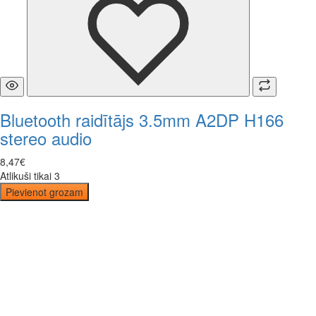
Bluetooth raidītājs 3.5mm A2DP H166
stereo audio
8
,
47
€
Atlikuši tikai 3
Pievienot grozam