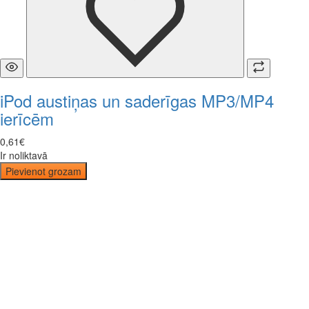
iPod austiņas un saderīgas MP3/MP4
ierīcēm
0
,
61
€
Ir noliktavā
Pievienot grozam