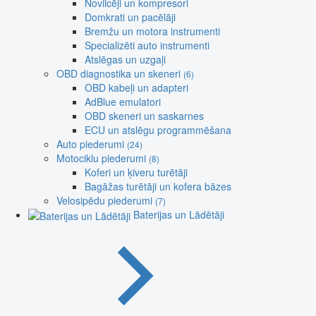
Novilcēji un kompresori
Domkrati un pacēlāji
Bremžu un motora instrumenti
Specializēti auto instrumenti
Atslēgas un uzgaļi
OBD diagnostika un skeneri
(6)
OBD kabeļi un adapteri
AdBlue emulatori
OBD skeneri un saskarnes
ECU un atslēgu programmēšana
Auto piederumi
(24)
Motociklu piederumi
(8)
Koferi un ķiveru turētāji
Bagāžas turētāji un kofera bāzes
Velosipēdu piederumi
(7)
Baterijas un Lādētāji