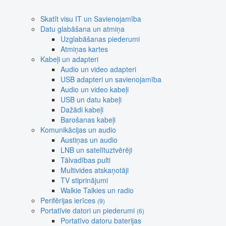
Skatīt visu IT un Savienojamība
Datu glabāšana un atmiņa
Uzglabāšanas piederumi
Atmiņas kartes
Kabeļi un adapteri
Audio un video adapteri
USB adapteri un savienojamība
Audio un video kabeļi
USB un datu kabeļi
Dažādi kabeļi
Barošanas kabeļi
Komunikācijas un audio
Austiņas un audio
LNB un satelītuztvērēji
Tālvadības pulti
Multivides atskaņotāji
TV stiprinājumi
Walkie Talkies un radio
Perifērijas ierīces
(9)
Portatīvie datori un piederumi
(6)
Portatīvo datoru baterijas