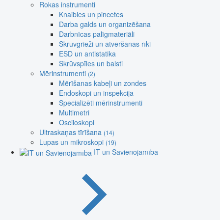
Rokas instrumenti
Knaibles un pincetes
Darba galds un organizēšana
Darbnīcas palīgmateriāli
Skrūvgrieži un atvēršanas rīki
ESD un antistatika
Skrūvspīles un balsti
Mērinstrumenti
(2)
Mērīšanas kabeļi un zondes
Endoskopi un inspekcija
Specializēti mērinstrumenti
Multimetri
Osciloskopi
Ultraskaņas tīrīšana
(14)
Lupas un mikroskopi
(19)
IT un Savienojamība