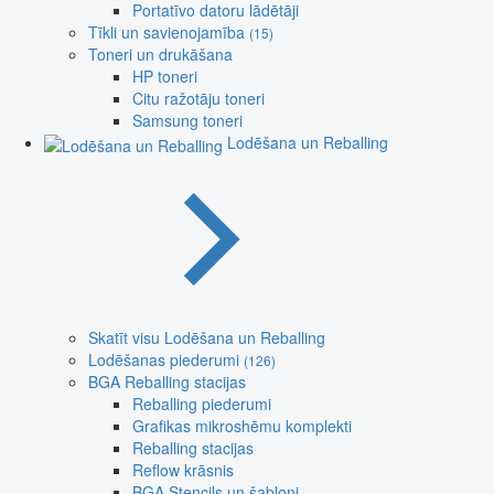
Portatīvo datoru lādētāji
Tīkli un savienojamība
(15)
Toneri un drukāšana
HP toneri
Citu ražotāju toneri
Samsung toneri
Lodēšana un Reballing
Skatīt visu Lodēšana un Reballing
Lodēšanas piederumi
(126)
BGA Reballing stacijas
Reballing piederumi
Grafikas mikroshēmu komplekti
Reballing stacijas
Reflow krāsnis
BGA Stencils un šabloni