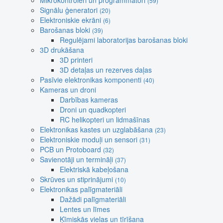
Mikrokontroleri un programmatori
(59)
Signālu ģeneratori
(20)
Elektroniskie ekrāni
(6)
Barošanas bloki
(39)
Regulējami laboratorijas barošanas bloki
3D drukāšana
3D printeri
3D detaļas un rezerves daļas
Pasīvie elektronikas komponenti
(40)
Kameras un droni
Darbības kameras
Droni un quadkopteri
RC helikopteri un lidmašīnas
Elektronikas kastes un uzglabāšana
(23)
Elektroniskie moduļi un sensori
(31)
PCB un Protoboard
(32)
Savienotāji un termināļi
(37)
Elektriskā kabeļošana
Skrūves un stiprinājumi
(10)
Elektronikas palīgmateriāli
Dažādi palīgmateriāli
Lentes un līmes
Ķīmiskās vielas un tīrīšana