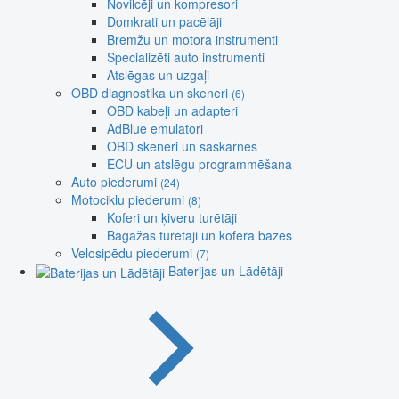
Novilcēji un kompresori
Domkrati un pacēlāji
Bremžu un motora instrumenti
Specializēti auto instrumenti
Atslēgas un uzgaļi
OBD diagnostika un skeneri
(6)
OBD kabeļi un adapteri
AdBlue emulatori
OBD skeneri un saskarnes
ECU un atslēgu programmēšana
Auto piederumi
(24)
Motociklu piederumi
(8)
Koferi un ķiveru turētāji
Bagāžas turētāji un kofera bāzes
Velosipēdu piederumi
(7)
Baterijas un Lādētāji