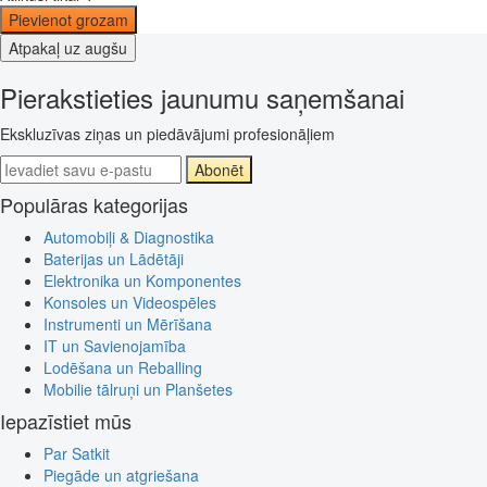
Pievienot grozam
Atpakaļ uz augšu
Pierakstieties jaunumu saņemšanai
Ekskluzīvas ziņas un piedāvājumi profesionāļiem
Abonēt
Populāras kategorijas
Automobiļi & Diagnostika
Baterijas un Lādētāji
Elektronika un Komponentes
Konsoles un Videospēles
Instrumenti un Mērīšana
IT un Savienojamība
Lodēšana un Reballing
Mobilie tālruņi un Planšetes
Iepazīstiet mūs
Par Satkit
Piegāde un atgriešana