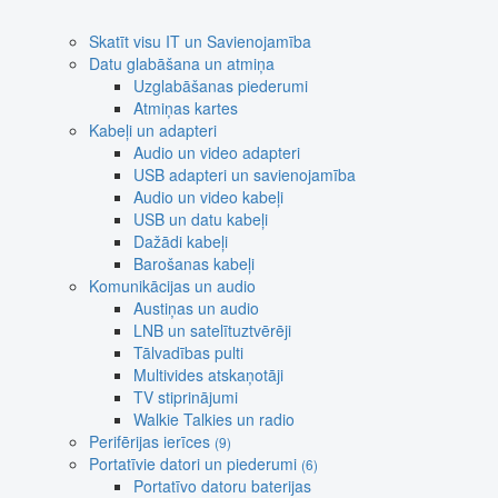
Skatīt visu IT un Savienojamība
Datu glabāšana un atmiņa
Uzglabāšanas piederumi
Atmiņas kartes
Kabeļi un adapteri
Audio un video adapteri
USB adapteri un savienojamība
Audio un video kabeļi
USB un datu kabeļi
Dažādi kabeļi
Barošanas kabeļi
Komunikācijas un audio
Austiņas un audio
LNB un satelītuztvērēji
Tālvadības pulti
Multivides atskaņotāji
TV stiprinājumi
Walkie Talkies un radio
Perifērijas ierīces
(9)
Portatīvie datori un piederumi
(6)
Portatīvo datoru baterijas