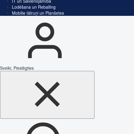
IT un Savienojamība
Lodēšana un Reballing
Mobilie tālruņi un Planšetes
Sveiki, Pieslēgties