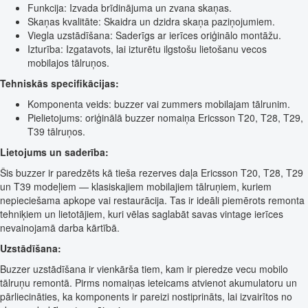
Funkcija: Izvada brīdinājuma un zvana skaņas.
Skaņas kvalitāte: Skaidra un dzidra skaņa paziņojumiem.
Viegla uzstādīšana: Saderīgs ar ierīces oriģinālo montāžu.
Izturība: Izgatavots, lai izturētu ilgstošu lietošanu vecos
mobilajos tālruņos.
Tehniskās specifikācijas:
Komponenta veids: buzzer vai zummers mobilajam tālrunim.
Pielietojums: oriģinālā buzzer nomaiņa Ericsson T20, T28, T29,
T39 tālruņos.
Lietojums un saderība:
Šis buzzer ir paredzēts kā tieša rezerves daļa Ericsson T20, T28, T29
un T39 modeļiem — klasiskajiem mobilajiem tālruņiem, kuriem
nepieciešama apkope vai restaurācija. Tas ir ideāli piemērots remonta
tehniķiem un lietotājiem, kuri vēlas saglabāt savas vintage ierīces
nevainojamā darba kārtībā.
Uzstādīšana:
Buzzer uzstādīšana ir vienkārša tiem, kam ir pieredze vecu mobilo
tālruņu remontā. Pirms nomaiņas ieteicams atvienot akumulatoru un
pārliecināties, ka komponents ir pareizi nostiprināts, lai izvairītos no