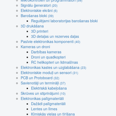
Mikrokontroleri un programmatori
(59)
Signālu ģeneratori
(20)
Elektroniskie ekrāni
(6)
Barošanas bloki
(39)
Regulējami laboratorijas barošanas bloki
3D drukāšana
3D printeri
3D detaļas un rezerves daļas
Pasīvie elektronikas komponenti
(40)
Kameras un droni
Darbības kameras
Droni un quadkopteri
RC helikopteri un lidmašīnas
Elektronikas kastes un uzglabāšana
(23)
Elektroniskie moduļi un sensori
(31)
PCB un Protoboard
(32)
Savienotāji un termināļi
(37)
Elektriskā kabeļošana
Skrūves un stiprinājumi
(10)
Elektronikas palīgmateriāli
Dažādi palīgmateriāli
Lentes un līmes
Ķīmiskās vielas un tīrīšana