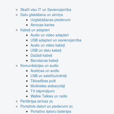
Skatīt visu IT un Savienojamība
Datu glabāšana un atmiņa
Uzglabāšanas piederumi
Atmiņas kartes
Kabeļi un adapteri
Audio un video adapteri
USB adapteri un savienojamība
Audio un video kabeļi
USB un datu kabeļi
Dažādi kabeļi
Barošanas kabeļi
Komunikācijas un audio
Austiņas un audio
LNB un satelītuztvērēji
Tālvadības pulti
Multivides atskaņotāji
TV stiprinājumi
Walkie Talkies un radio
Perifērijas ierīces
(9)
Portatīvie datori un piederumi
(6)
Portatīvo datoru baterijas