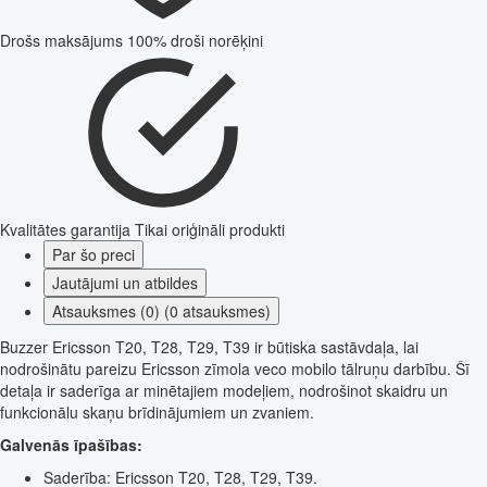
Drošs maksājums
100% droši norēķini
Kvalitātes garantija
Tikai oriģināli produkti
Par šo preci
Jautājumi un atbildes
Atsauksmes (0) (0 atsauksmes)
Buzzer Ericsson T20, T28, T29, T39 ir būtiska sastāvdaļa, lai
nodrošinātu pareizu Ericsson zīmola veco mobilo tālruņu darbību. Šī
detaļa ir saderīga ar minētajiem modeļiem, nodrošinot skaidru un
funkcionālu skaņu brīdinājumiem un zvaniem.
Galvenās īpašības:
Saderība: Ericsson T20, T28, T29, T39.