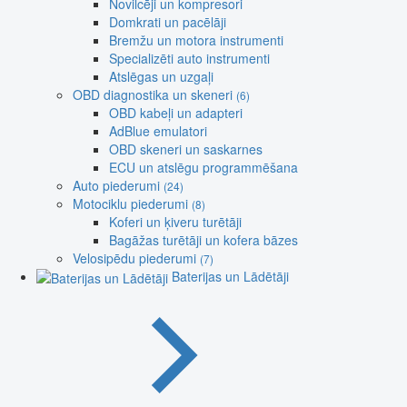
Novilcēji un kompresori
Domkrati un pacēlāji
Bremžu un motora instrumenti
Specializēti auto instrumenti
Atslēgas un uzgaļi
OBD diagnostika un skeneri
(6)
OBD kabeļi un adapteri
AdBlue emulatori
OBD skeneri un saskarnes
ECU un atslēgu programmēšana
Auto piederumi
(24)
Motociklu piederumi
(8)
Koferi un ķiveru turētāji
Bagāžas turētāji un kofera bāzes
Velosipēdu piederumi
(7)
Baterijas un Lādētāji