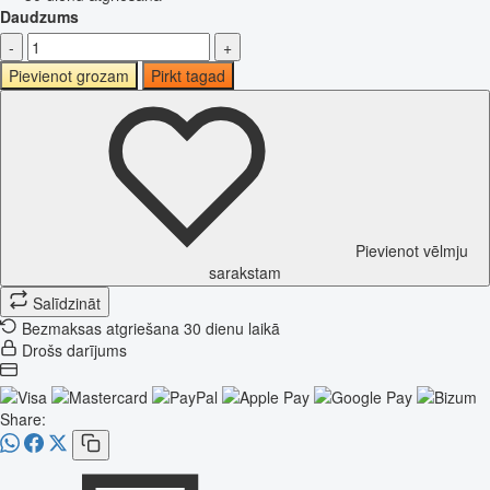
Daudzums
-
+
Pievienot grozam
Pirkt tagad
Pievienot vēlmju
sarakstam
Salīdzināt
Bezmaksas atgriešana 30 dienu laikā
Drošs darījums
Share: