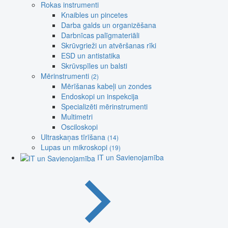
Rokas instrumenti
Knaibles un pincetes
Darba galds un organizēšana
Darbnīcas palīgmateriāli
Skrūvgrieži un atvēršanas rīki
ESD un antistatika
Skrūvspīles un balsti
Mērinstrumenti
(2)
Mērīšanas kabeļi un zondes
Endoskopi un inspekcija
Specializēti mērinstrumenti
Multimetri
Osciloskopi
Ultraskaņas tīrīšana
(14)
Lupas un mikroskopi
(19)
IT un Savienojamība