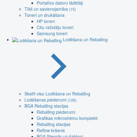
Portatīvo datoru lādētāji
Tīkli un savienojamība
(15)
Toneri un drukāšana
HP toneri
Citu ražotāju toneri
Samsung toneri
Lodēšana un Reballing
Skatīt visu Lodēšana un Reballing
Lodēšanas piederumi
(126)
BGA Reballing stacijas
Reballing piederumi
Grafikas mikroshēmu komplekti
Reballing stacijas
Reflow krāsnis
BGA Stencils un šabloni