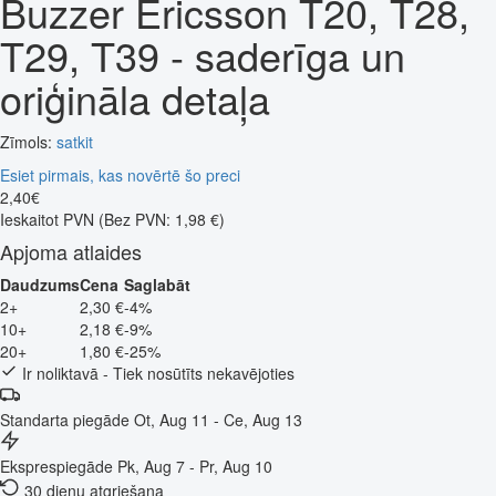
Buzzer Ericsson T20, T28,
T29, T39 - saderīga un
oriģināla detaļa
Zīmols:
satkit
Esiet pirmais, kas novērtē šo preci
2
,
40
€
Ieskaitot PVN
(Bez PVN: 1,98 €)
Apjoma atlaides
Daudzums
Cena
Saglabāt
2+
2,30 €
-4%
10+
2,18 €
-9%
20+
1,80 €
-25%
Ir noliktavā - Tiek nosūtīts nekavējoties
Standarta piegāde
Ot, Aug 11 - Ce, Aug 13
Eksprespiegāde
Pk, Aug 7 - Pr, Aug 10
30 dienu atgriešana