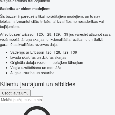
skaņas darbības traucējumiem.
Saderība ar citiem modeļiem:
Šis buzzer ir paredzēts tikai norādītajiem modeļiem, un to nav
ieteicams izmantot citās ierīcēs, lai izvairītos no nesaderības vai
bojājumiem.
Ar šo buzzer Ericsson T20, T28, T29, T39 jūs varēsiet atjaunot sava
vecā mobilā tālruņa skaņas funkcionalitāti ar uzticamu un Satkit
garantētas kvalitātes rezerves daļu.
Saderīgs ar Ericsson T20, T28, T29, T39
Izvada skaidras un dzidras skaņas
Oriģināla detaļa veciem mobilajiem tālruņiem
Viegla uzstādīšana un montāža
Augsta izturība un noturība
Klientu jautājumi un atbildes
Uzdot jautājumu