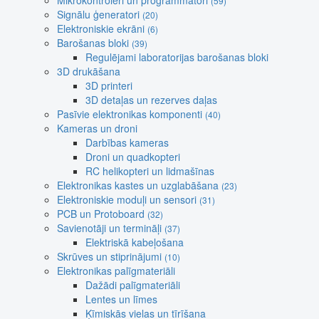
Mikrokontroleri un programmatori
(59)
Signālu ģeneratori
(20)
Elektroniskie ekrāni
(6)
Barošanas bloki
(39)
Regulējami laboratorijas barošanas bloki
3D drukāšana
3D printeri
3D detaļas un rezerves daļas
Pasīvie elektronikas komponenti
(40)
Kameras un droni
Darbības kameras
Droni un quadkopteri
RC helikopteri un lidmašīnas
Elektronikas kastes un uzglabāšana
(23)
Elektroniskie moduļi un sensori
(31)
PCB un Protoboard
(32)
Savienotāji un termināļi
(37)
Elektriskā kabeļošana
Skrūves un stiprinājumi
(10)
Elektronikas palīgmateriāli
Dažādi palīgmateriāli
Lentes un līmes
Ķīmiskās vielas un tīrīšana