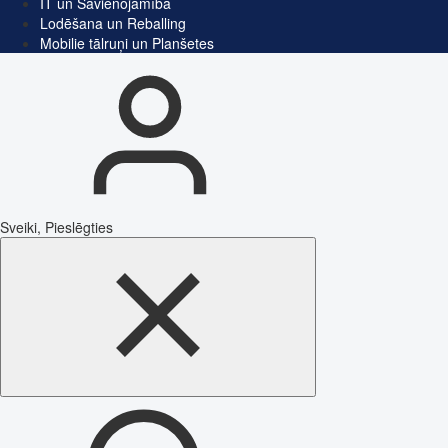
IT un Savienojamība
Lodēšana un Reballing
Mobilie tālruņi un Planšetes
Sveiki, Pieslēgties