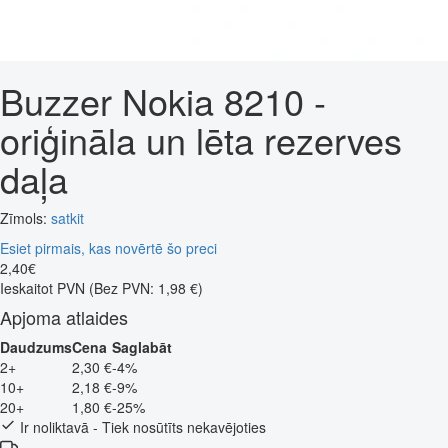
Buzzer Nokia 8210 -
oriģināla un lēta rezerves
daļa
Zīmols:
satkit
Esiet pirmais, kas novērtē šo preci
2
,
40
€
Ieskaitot PVN
(Bez PVN: 1,98 €)
Apjoma atlaides
Daudzums
Cena
Saglabāt
2+
2,30 €
-4%
10+
2,18 €
-9%
20+
1,80 €
-25%
Ir noliktavā - Tiek nosūtīts nekavējoties