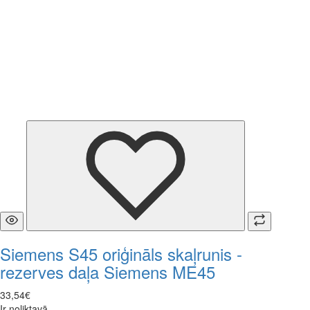
Siemens S45 oriģināls skaļrunis -
rezerves daļa Siemens ME45
33
,
54
€
Ir noliktavā