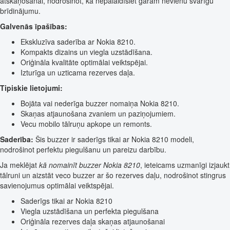
atskaņošanai, nodrošinot, ka nepalaidīsiet garām nevienu svarīgu
brīdinājumu.
Galvenās īpašības:
Ekskluzīva saderība ar Nokia 8210.
Kompakts dizains un viegla uzstādīšana.
Oriģināla kvalitāte optimālai veiktspējai.
Izturīga un uzticama rezerves daļa.
Tipiskie lietojumi:
Bojāta vai nederīga buzzer nomaiņa Nokia 8210.
Skaņas atjaunošana zvaniem un paziņojumiem.
Vecu mobilo tālruņu apkope un remonts.
Saderība:
Šis buzzer ir saderīgs tikai ar Nokia 8210 modeli,
nodrošinot perfektu piegulšanu un pareizu darbību.
Ja meklējat
kā nomainīt buzzer Nokia 8210
, ieteicams uzmanīgi izjaukt
tālruni un aizstāt veco buzzer ar šo rezerves daļu, nodrošinot stingrus
savienojumus optimālai veiktspējai.
Saderīgs tikai ar Nokia 8210
Viegla uzstādīšana un perfekta piegulšana
Oriģināla rezerves daļa skaņas atjaunošanai