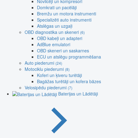
Novilcēji un kompresori
Domkrati un pacēlāji
Bremžu un motora instrumenti
Specializēti auto instrumenti
Atslēgas un uzgaļi
OBD diagnostika un skeneri
(6)
OBD kabeļi un adapteri
AdBlue emulatori
OBD skeneri un saskarnes
ECU un atslēgu programmēšana
Auto piederumi
(24)
Motociklu piederumi
(8)
Koferi un ķiveru turētāji
Bagāžas turētāji un kofera bāzes
Velosipēdu piederumi
(7)
Baterijas un Lādētāji