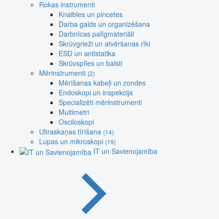
Rokas instrumenti
Knaibles un pincetes
Darba galds un organizēšana
Darbnīcas palīgmateriāli
Skrūvgrieži un atvēršanas rīki
ESD un antistatika
Skrūvspīles un balsti
Mērinstrumenti
(2)
Mērīšanas kabeļi un zondes
Endoskopi un inspekcija
Specializēti mērinstrumenti
Multimetri
Osciloskopi
Ultraskaņas tīrīšana
(14)
Lupas un mikroskopi
(19)
IT un Savienojamība