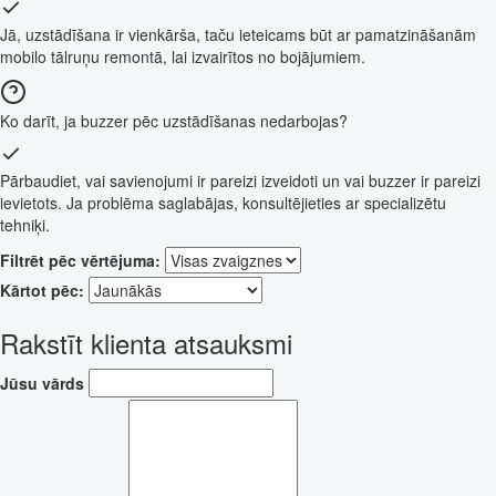
Jā, uzstādīšana ir vienkārša, taču ieteicams būt ar pamatzināšanām
mobilo tālruņu remontā, lai izvairītos no bojājumiem.
Ko darīt, ja buzzer pēc uzstādīšanas nedarbojas?
Pārbaudiet, vai savienojumi ir pareizi izveidoti un vai buzzer ir pareizi
ievietots. Ja problēma saglabājas, konsultējieties ar specializētu
tehniķi.
Filtrēt pēc vērtējuma:
Kārtot pēc:
Rakstīt klienta atsauksmi
Jūsu vārds