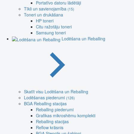
Portatīvo datoru lādētāji
Tīkli un savienojamība
(15)
Toneri un drukāšana
HP toneri
Citu ražotāju toneri
Samsung toneri
Lodēšana un Reballing
Skatīt visu Lodēšana un Reballing
Lodēšanas piederumi
(126)
BGA Reballing stacijas
Reballing piederumi
Grafikas mikroshēmu komplekti
Reballing stacijas
Reflow krāsnis
BGA Stencils un šabloni