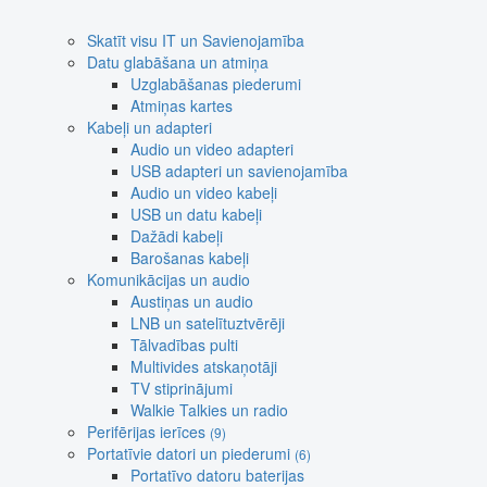
Skatīt visu IT un Savienojamība
Datu glabāšana un atmiņa
Uzglabāšanas piederumi
Atmiņas kartes
Kabeļi un adapteri
Audio un video adapteri
USB adapteri un savienojamība
Audio un video kabeļi
USB un datu kabeļi
Dažādi kabeļi
Barošanas kabeļi
Komunikācijas un audio
Austiņas un audio
LNB un satelītuztvērēji
Tālvadības pulti
Multivides atskaņotāji
TV stiprinājumi
Walkie Talkies un radio
Perifērijas ierīces
(9)
Portatīvie datori un piederumi
(6)
Portatīvo datoru baterijas