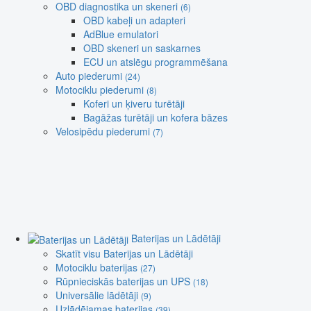
OBD diagnostika un skeneri
(6)
OBD kabeļi un adapteri
AdBlue emulatori
OBD skeneri un saskarnes
ECU un atslēgu programmēšana
Auto piederumi
(24)
Motociklu piederumi
(8)
Koferi un ķiveru turētāji
Bagāžas turētāji un kofera bāzes
Velosipēdu piederumi
(7)
Baterijas un Lādētāji
Skatīt visu Baterijas un Lādētāji
Motociklu baterijas
(27)
Rūpnieciskās baterijas un UPS
(18)
Universālie lādētāji
(9)
Uzlādējamas baterijas
(39)