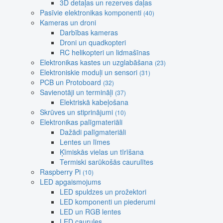
3D detaļas un rezerves daļas
Pasīvie elektronikas komponenti
(40)
Kameras un droni
Darbības kameras
Droni un quadkopteri
RC helikopteri un lidmašīnas
Elektronikas kastes un uzglabāšana
(23)
Elektroniskie moduļi un sensori
(31)
PCB un Protoboard
(32)
Savienotāji un termināļi
(37)
Elektriskā kabeļošana
Skrūves un stiprinājumi
(10)
Elektronikas palīgmateriāli
Dažādi palīgmateriāli
Lentes un līmes
Ķīmiskās vielas un tīrīšana
Termiski sarūkošās caurulītes
Raspberry Pi
(10)
LED apgaismojums
LED spuldzes un prožektori
LED komponenti un piederumi
LED un RGB lentes
LED caurules