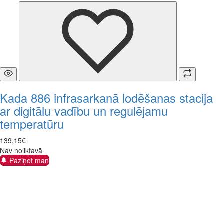
Kada 886 infrasarkanā lodēšanas stacija
ar digitālu vadību un regulējamu
temperatūru
139
,
15
€
Nav noliktavā
Paziņot man