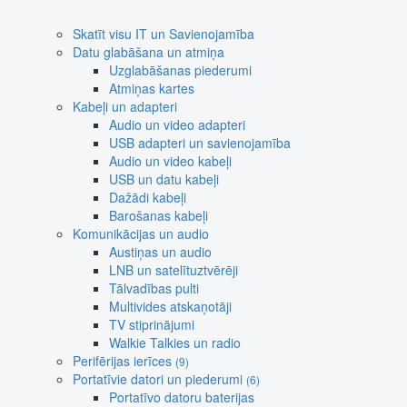
Skatīt visu IT un Savienojamība
Datu glabāšana un atmiņa
Uzglabāšanas piederumi
Atmiņas kartes
Kabeļi un adapteri
Audio un video adapteri
USB adapteri un savienojamība
Audio un video kabeļi
USB un datu kabeļi
Dažādi kabeļi
Barošanas kabeļi
Komunikācijas un audio
Austiņas un audio
LNB un satelītuztvērēji
Tālvadības pulti
Multivides atskaņotāji
TV stiprinājumi
Walkie Talkies un radio
Perifērijas ierīces
(9)
Portatīvie datori un piederumi
(6)
Portatīvo datoru baterijas