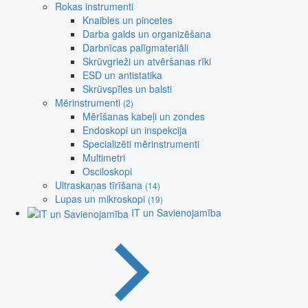
Rokas instrumenti
Knaibles un pincetes
Darba galds un organizēšana
Darbnīcas palīgmateriāli
Skrūvgrieži un atvēršanas rīki
ESD un antistatika
Skrūvspīles un balsti
Mērinstrumenti
(2)
Mērīšanas kabeļi un zondes
Endoskopi un inspekcija
Specializēti mērinstrumenti
Multimetri
Osciloskopi
Ultraskaņas tīrīšana
(14)
Lupas un mikroskopi
(19)
IT un Savienojamība