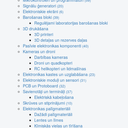
Mikrokontroleri un programmatori
(59)
Signālu ģeneratori
(20)
Elektroniskie ekrāni
(6)
Barošanas bloki
(39)
Regulējami laboratorijas barošanas bloki
3D drukāšana
3D printeri
3D detaļas un rezerves daļas
Pasīvie elektronikas komponenti
(40)
Kameras un droni
Darbības kameras
Droni un quadkopteri
RC helikopteri un lidmašīnas
Elektronikas kastes un uzglabāšana
(23)
Elektroniskie moduļi un sensori
(31)
PCB un Protoboard
(32)
Savienotāji un termināļi
(37)
Elektriskā kabeļošana
Skrūves un stiprinājumi
(10)
Elektronikas palīgmateriāli
Dažādi palīgmateriāli
Lentes un līmes
Ķīmiskās vielas un tīrīšana