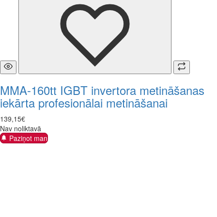
MMA-160tt IGBT invertora metināšanas
iekārta profesionālai metināšanai
139
,
15
€
Nav noliktavā
Paziņot man