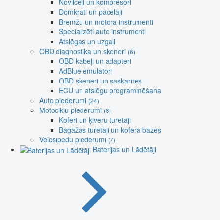
Novilcēji un kompresori
Domkrati un pacēlāji
Bremžu un motora instrumenti
Specializēti auto instrumenti
Atslēgas un uzgaļi
OBD diagnostika un skeneri
(6)
OBD kabeļi un adapteri
AdBlue emulatori
OBD skeneri un saskarnes
ECU un atslēgu programmēšana
Auto piederumi
(24)
Motociklu piederumi
(8)
Koferi un ķiveru turētāji
Bagāžas turētāji un kofera bāzes
Velosipēdu piederumi
(7)
Baterijas un Lādētāji