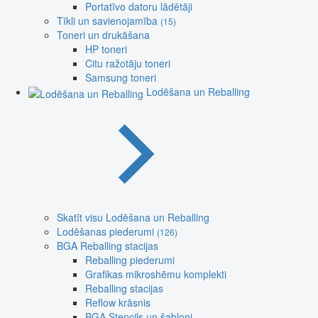
Portatīvo datoru lādētāji
Tīkli un savienojamība
(15)
Toneri un drukāšana
HP toneri
Citu ražotāju toneri
Samsung toneri
Lodēšana un Reballing
Skatīt visu Lodēšana un Reballing
Lodēšanas piederumi
(126)
BGA Reballing stacijas
Reballing piederumi
Grafikas mikroshēmu komplekti
Reballing stacijas
Reflow krāsnis
BGA Stencils un šabloni