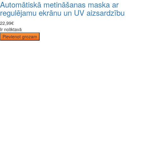
Automātiskā metināšanas maska ar
regulējamu ekrānu un UV aizsardzību
22
,
99
€
Ir noliktavā
Pievienot grozam