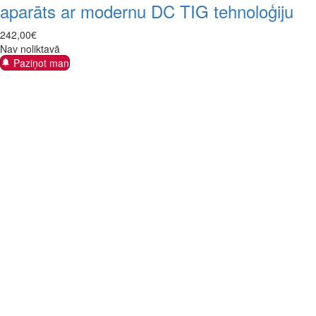
aparāts ar modernu DC TIG tehnoloģiju
242
,
00
€
Nav noliktavā
Paziņot man