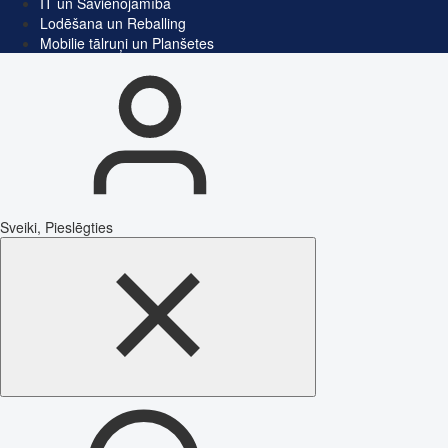
IT un Savienojamība
Lodēšana un Reballing
Mobilie tālruņi un Planšetes
Sveiki, Pieslēgties