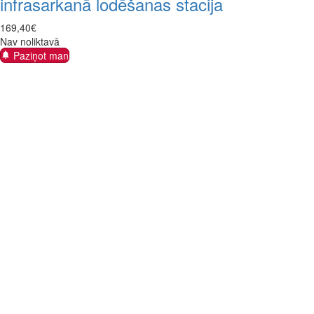
infrasarkanā lodēšanas stacija
169
,
40
€
Nav noliktavā
Paziņot man