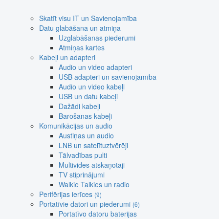
Skatīt visu IT un Savienojamība
Datu glabāšana un atmiņa
Uzglabāšanas piederumi
Atmiņas kartes
Kabeļi un adapteri
Audio un video adapteri
USB adapteri un savienojamība
Audio un video kabeļi
USB un datu kabeļi
Dažādi kabeļi
Barošanas kabeļi
Komunikācijas un audio
Austiņas un audio
LNB un satelītuztvērēji
Tālvadības pulti
Multivides atskaņotāji
TV stiprinājumi
Walkie Talkies un radio
Perifērijas ierīces
(9)
Portatīvie datori un piederumi
(6)
Portatīvo datoru baterijas