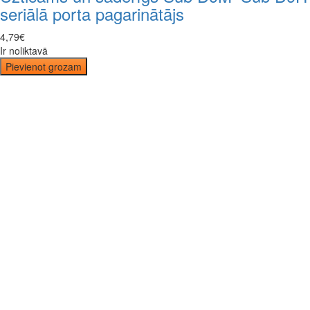
seriālā porta pagarinātājs
4
,
79
€
Ir noliktavā
Pievienot grozam