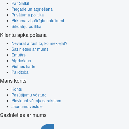
Par Satkit
Piegāde un atgriešana
Privātuma politika
Pirkuma vispārīgie noteikumi
Sīkdatņu politika
Klientu apkalpošana
Nevarat atrast to, ko meklējat?
Sazinieties ar mums
Emuārs
Atgriešana
Vietnes karte
Palīdzība
Mans konts
Konts
Pasūtījumu vēsture
Pievienot vēlmju sarakstam
Jaunumu vēstule
Sazinieties ar mums