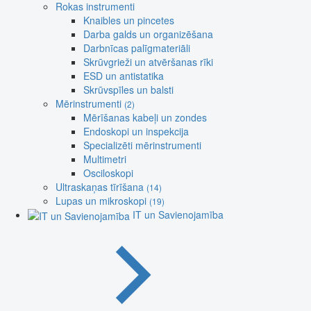
Rokas instrumenti
Knaibles un pincetes
Darba galds un organizēšana
Darbnīcas palīgmateriāli
Skrūvgrieži un atvēršanas rīki
ESD un antistatika
Skrūvspīles un balsti
Mērinstrumenti
(2)
Mērīšanas kabeļi un zondes
Endoskopi un inspekcija
Specializēti mērinstrumenti
Multimetri
Osciloskopi
Ultraskaņas tīrīšana
(14)
Lupas un mikroskopi
(19)
IT un Savienojamība