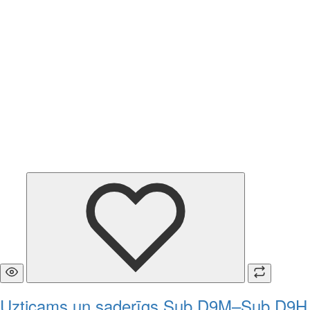
Uzticams un saderīgs Sub D9M–Sub D9H