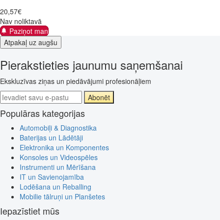
20
,
57
€
Nav noliktavā
Paziņot man
Atpakaļ uz augšu
Pierakstieties jaunumu saņemšanai
Ekskluzīvas ziņas un piedāvājumi profesionāļiem
Abonēt
Populāras kategorijas
Automobiļi & Diagnostika
Baterijas un Lādētāji
Elektronika un Komponentes
Konsoles un Videospēles
Instrumenti un Mērīšana
IT un Savienojamība
Lodēšana un Reballing
Mobilie tālruņi un Planšetes
Iepazīstiet mūs