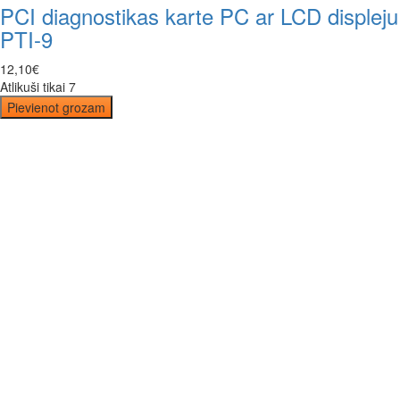
PCI diagnostikas karte PC ar LCD displeju
PTI-9
12
,
10
€
Atlikuši tikai 7
Pievienot grozam