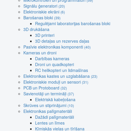
Mikrokontroleri un programmatori
(59)
Signālu ģeneratori
(20)
Elektroniskie ekrāni
(6)
Barošanas bloki
(39)
Regulējami laboratorijas barošanas bloki
3D drukāšana
3D printeri
3D detaļas un rezerves daļas
Pasīvie elektronikas komponenti
(40)
Kameras un droni
Darbības kameras
Droni un quadkopteri
RC helikopteri un lidmašīnas
Elektronikas kastes un uzglabāšana
(23)
Elektroniskie moduļi un sensori
(31)
PCB un Protoboard
(32)
Savienotāji un termināļi
(37)
Elektriskā kabeļošana
Skrūves un stiprinājumi
(10)
Elektronikas palīgmateriāli
Dažādi palīgmateriāli
Lentes un līmes
Ķīmiskās vielas un tīrīšana