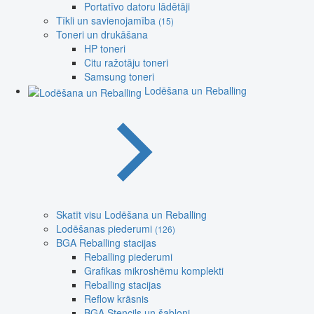
Portatīvo datoru lādētāji
Tīkli un savienojamība
(15)
Toneri un drukāšana
HP toneri
Citu ražotāju toneri
Samsung toneri
Lodēšana un Reballing
Skatīt visu Lodēšana un Reballing
Lodēšanas piederumi
(126)
BGA Reballing stacijas
Reballing piederumi
Grafikas mikroshēmu komplekti
Reballing stacijas
Reflow krāsnis
BGA Stencils un šabloni