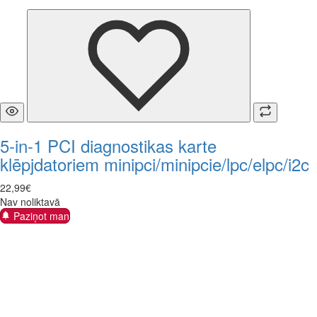
5-in-1 PCI diagnostikas karte
klēpjdatoriem minipci/minipcie/lpc/elpc/i2c
22
,
99
€
Nav noliktavā
Paziņot man