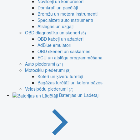
Novilcēji un kompresori
Domkrati un pacēlāji
Bremžu un motora instrumenti
Specializēti auto instrumenti
Atslēgas un uzgaļi
OBD diagnostika un skeneri
(6)
OBD kabeļi un adapteri
AdBlue emulatori
OBD skeneri un saskarnes
ECU un atslēgu programmēšana
Auto piederumi
(24)
Motociklu piederumi
(8)
Koferi un ķiveru turētāji
Bagāžas turētāji un kofera bāzes
Velosipēdu piederumi
(7)
Baterijas un Lādētāji