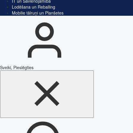
IT un Savienojamība
Lodēšana un Reballing
Mobilie tālruņi un Planšetes
Sveiki, Pieslēgties