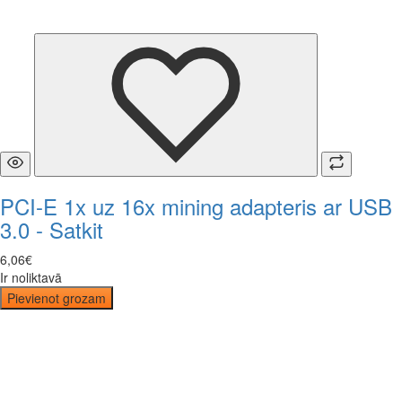
PCI-E 1x uz 16x mining adapteris ar USB
3.0 - Satkit
6
,
06
€
Ir noliktavā
Pievienot grozam