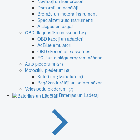
Novilcēji un kompresori
Domkrati un pacēlāji
Bremžu un motora instrumenti
Specializēti auto instrumenti
Atslēgas un uzgaļi
OBD diagnostika un skeneri
(6)
OBD kabeļi un adapteri
AdBlue emulatori
OBD skeneri un saskarnes
ECU un atslēgu programmēšana
Auto piederumi
(24)
Motociklu piederumi
(8)
Koferi un ķiveru turētāji
Bagāžas turētāji un kofera bāzes
Velosipēdu piederumi
(7)
Baterijas un Lādētāji