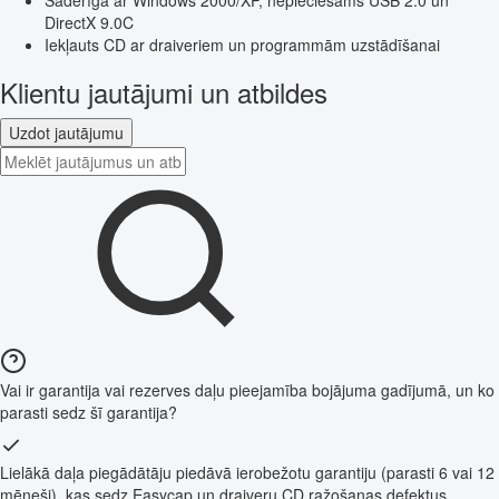
DirectX 9.0C
Iekļauts CD ar draiveriem un programmām uzstādīšanai
Klientu jautājumi un atbildes
Uzdot jautājumu
Vai ir garantija vai rezerves daļu pieejamība bojājuma gadījumā, un ko
parasti sedz šī garantija?
Lielākā daļa piegādātāju piedāvā ierobežotu garantiju (parasti 6 vai 12
mēneši), kas sedz Easycap un draiveru CD ražošanas defektus.