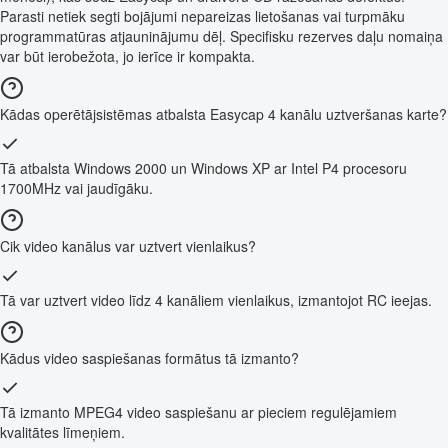
Parasti netiek segti bojājumi nepareizas lietošanas vai turpmāku
programmatūras atjauninājumu dēļ. Specifisku rezerves daļu nomaiņa
var būt ierobežota, jo ierīce ir kompakta.
Kādas operētājsistēmas atbalsta Easycap 4 kanālu uztveršanas karte?
Tā atbalsta Windows 2000 un Windows XP ar Intel P4 procesoru
1700MHz vai jaudīgāku.
Cik video kanālus var uztvert vienlaikus?
Tā var uztvert video līdz 4 kanāliem vienlaikus, izmantojot RC ieejas.
Kādus video saspiešanas formātus tā izmanto?
Tā izmanto MPEG4 video saspiešanu ar pieciem regulējamiem
kvalitātes līmeņiem.