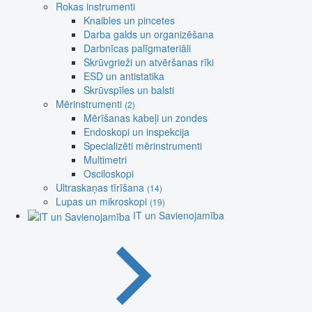
Rokas instrumenti
Knaibles un pincetes
Darba galds un organizēšana
Darbnīcas palīgmateriāli
Skrūvgrieži un atvēršanas rīki
ESD un antistatika
Skrūvspīles un balsti
Mērinstrumenti
(2)
Mērīšanas kabeļi un zondes
Endoskopi un inspekcija
Specializēti mērinstrumenti
Multimetri
Osciloskopi
Ultraskaņas tīrīšana
(14)
Lupas un mikroskopi
(19)
IT un Savienojamība