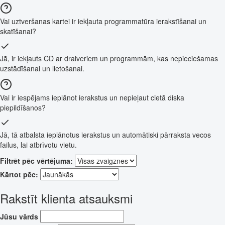
Vai uztveršanas kartei ir iekļauta programmatūra ierakstīšanai un
skatīšanai?
Jā, ir iekļauts CD ar draiveriem un programmām, kas nepieciešamas
uzstādīšanai un lietošanai.
Vai ir iespējams ieplānot ierakstus un nepieļaut cietā diska
piepildīšanos?
Jā, tā atbalsta ieplānotus ierakstus un automātiski pārraksta vecos
failus, lai atbrīvotu vietu.
Filtrēt pēc vērtējuma:
Kārtot pēc:
Rakstīt klienta atsauksmi
Jūsu vārds