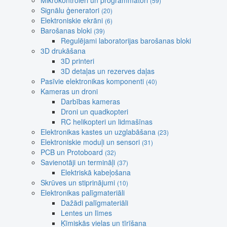
Mikrokontroleri un programmatori
(59)
Signālu ģeneratori
(20)
Elektroniskie ekrāni
(6)
Barošanas bloki
(39)
Regulējami laboratorijas barošanas bloki
3D drukāšana
3D printeri
3D detaļas un rezerves daļas
Pasīvie elektronikas komponenti
(40)
Kameras un droni
Darbības kameras
Droni un quadkopteri
RC helikopteri un lidmašīnas
Elektronikas kastes un uzglabāšana
(23)
Elektroniskie moduļi un sensori
(31)
PCB un Protoboard
(32)
Savienotāji un termināļi
(37)
Elektriskā kabeļošana
Skrūves un stiprinājumi
(10)
Elektronikas palīgmateriāli
Dažādi palīgmateriāli
Lentes un līmes
Ķīmiskās vielas un tīrīšana