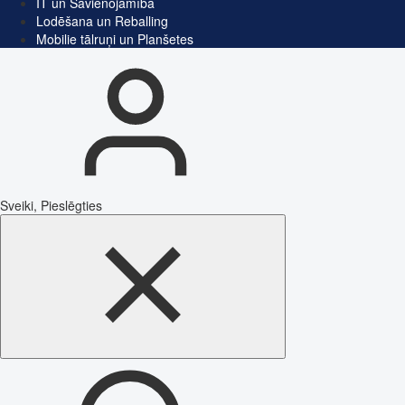
IT un Savienojamība
Lodēšana un Reballing
Mobilie tālruņi un Planšetes
Sveiki, Pieslēgties