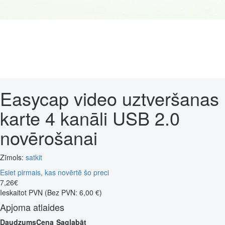
Easycap video uztveršanas
karte 4 kanāli USB 2.0
novērošanai
Zīmols:
satkit
Esiet pirmais, kas novērtē šo preci
7
,
26
€
Ieskaitot PVN
(Bez PVN: 6,00 €)
Apjoma atlaides
Daudzums
Cena
Saglabāt