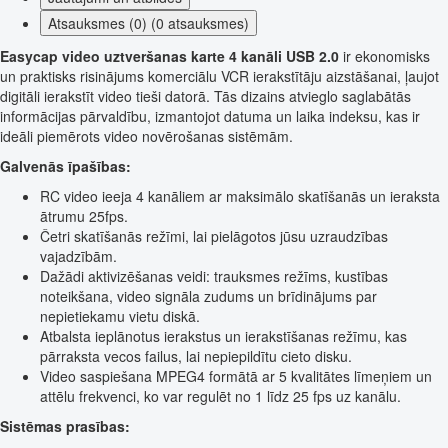
Atsauksmes (0) (0 atsauksmes)
Easycap video uztveršanas karte 4 kanāli USB 2.0
ir ekonomisks
un praktisks risinājums komerciālu VCR ierakstītāju aizstāšanai, ļaujot
digitāli ierakstīt video tieši datorā. Tās dizains atvieglo saglabātās
informācijas pārvaldību, izmantojot datuma un laika indeksu, kas ir
ideāli piemērots video novērošanas sistēmām.
Galvenās īpašības:
RC video ieeja 4 kanāliem ar maksimālo skatīšanās un ieraksta
ātrumu 25fps.
Četri skatīšanās režīmi, lai pielāgotos jūsu uzraudzības
vajadzībām.
Dažādi aktivizēšanas veidi: trauksmes režīms, kustības
noteikšana, video signāla zudums un brīdinājums par
nepietiekamu vietu diskā.
Atbalsta ieplānotus ierakstus un ierakstīšanas režīmu, kas
pārraksta vecos failus, lai nepiepildītu cieto disku.
Video saspiešana MPEG4 formātā ar 5 kvalitātes līmeņiem un
attēlu frekvenci, ko var regulēt no 1 līdz 25 fps uz kanālu.
Sistēmas prasības: