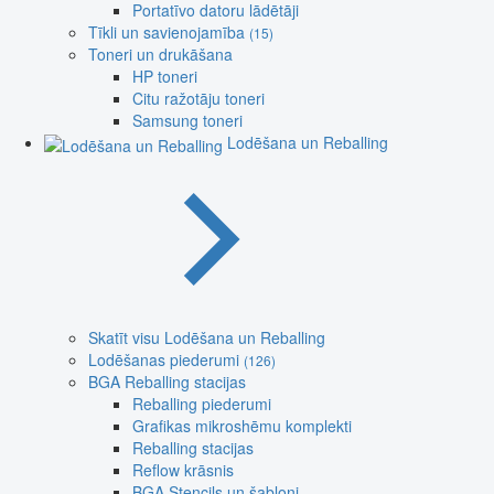
Portatīvo datoru lādētāji
Tīkli un savienojamība
(15)
Toneri un drukāšana
HP toneri
Citu ražotāju toneri
Samsung toneri
Lodēšana un Reballing
Skatīt visu Lodēšana un Reballing
Lodēšanas piederumi
(126)
BGA Reballing stacijas
Reballing piederumi
Grafikas mikroshēmu komplekti
Reballing stacijas
Reflow krāsnis
BGA Stencils un šabloni