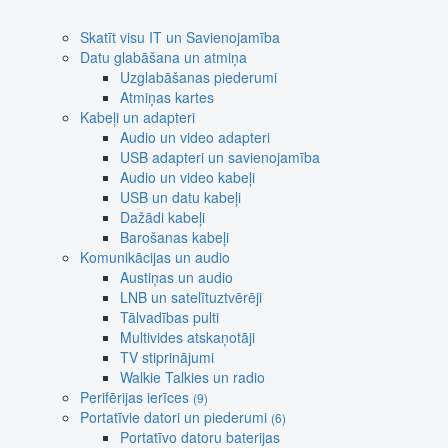
Skatīt visu IT un Savienojamība
Datu glabāšana un atmiņa
Uzglabāšanas piederumi
Atmiņas kartes
Kabeļi un adapteri
Audio un video adapteri
USB adapteri un savienojamība
Audio un video kabeļi
USB un datu kabeļi
Dažādi kabeļi
Barošanas kabeļi
Komunikācijas un audio
Austiņas un audio
LNB un satelītuztvērēji
Tālvadības pulti
Multivides atskaņotāji
TV stiprinājumi
Walkie Talkies un radio
Perifērijas ierīces
(9)
Portatīvie datori un piederumi
(6)
Portatīvo datoru baterijas