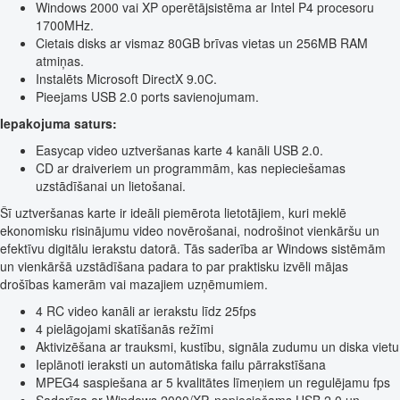
Windows 2000 vai XP operētājsistēma ar Intel P4 procesoru
1700MHz.
Cietais disks ar vismaz 80GB brīvas vietas un 256MB RAM
atmiņas.
Instalēts Microsoft DirectX 9.0C.
Pieejams USB 2.0 ports savienojumam.
Iepakojuma saturs:
Easycap video uztveršanas karte 4 kanāli USB 2.0.
CD ar draiveriem un programmām, kas nepieciešamas
uzstādīšanai un lietošanai.
Šī uztveršanas karte ir ideāli piemērota lietotājiem, kuri meklē
ekonomisku risinājumu video novērošanai, nodrošinot vienkāršu un
efektīvu digitālu ierakstu datorā. Tās saderība ar Windows sistēmām
un vienkāršā uzstādīšana padara to par praktisku izvēli mājas
drošības kamerām vai mazajiem uzņēmumiem.
4 RC video kanāli ar ierakstu līdz 25fps
4 pielāgojami skatīšanās režīmi
Aktivizēšana ar trauksmi, kustību, signāla zudumu un diska vietu
Ieplānoti ieraksti un automātiska failu pārrakstīšana
MPEG4 saspiešana ar 5 kvalitātes līmeņiem un regulējamu fps
Saderīga ar Windows 2000/XP, nepieciešams USB 2.0 un