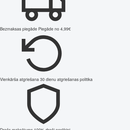
Bezmaksas piegāde
Piegāde no 4,99€
Vienkārša atgriešana
30 dienu atgriešanas politika
Drošs maksājums
100% droši norēķini