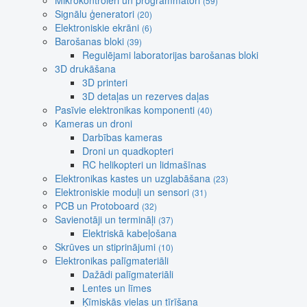
Mikrokontroleri un programmatori
(59)
Signālu ģeneratori
(20)
Elektroniskie ekrāni
(6)
Barošanas bloki
(39)
Regulējami laboratorijas barošanas bloki
3D drukāšana
3D printeri
3D detaļas un rezerves daļas
Pasīvie elektronikas komponenti
(40)
Kameras un droni
Darbības kameras
Droni un quadkopteri
RC helikopteri un lidmašīnas
Elektronikas kastes un uzglabāšana
(23)
Elektroniskie moduļi un sensori
(31)
PCB un Protoboard
(32)
Savienotāji un termināļi
(37)
Elektriskā kabeļošana
Skrūves un stiprinājumi
(10)
Elektronikas palīgmateriāli
Dažādi palīgmateriāli
Lentes un līmes
Ķīmiskās vielas un tīrīšana