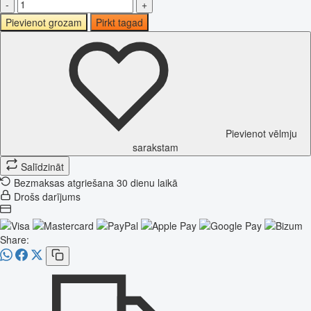
-
+
Pievienot grozam
Pirkt tagad
Pievienot vēlmju
sarakstam
Salīdzināt
Bezmaksas atgriešana 30 dienu laikā
Drošs darījums
Share: