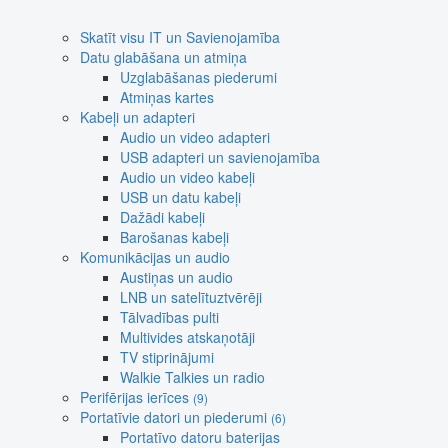
Skatīt visu IT un Savienojamība
Datu glabāšana un atmiņa
Uzglabāšanas piederumi
Atmiņas kartes
Kabeļi un adapteri
Audio un video adapteri
USB adapteri un savienojamība
Audio un video kabeļi
USB un datu kabeļi
Dažādi kabeļi
Barošanas kabeļi
Komunikācijas un audio
Austiņas un audio
LNB un satelītuztvērēji
Tālvadības pulti
Multivides atskaņotāji
TV stiprinājumi
Walkie Talkies un radio
Perifērijas ierīces
(9)
Portatīvie datori un piederumi
(6)
Portatīvo datoru baterijas