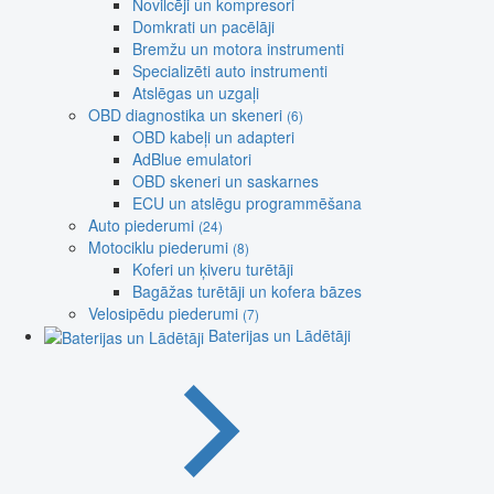
Novilcēji un kompresori
Domkrati un pacēlāji
Bremžu un motora instrumenti
Specializēti auto instrumenti
Atslēgas un uzgaļi
OBD diagnostika un skeneri
(6)
OBD kabeļi un adapteri
AdBlue emulatori
OBD skeneri un saskarnes
ECU un atslēgu programmēšana
Auto piederumi
(24)
Motociklu piederumi
(8)
Koferi un ķiveru turētāji
Bagāžas turētāji un kofera bāzes
Velosipēdu piederumi
(7)
Baterijas un Lādētāji