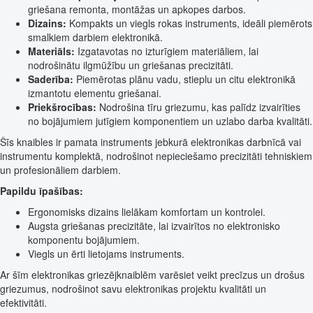
griešana remonta, montāžas un apkopes darbos.
Dizains:
Kompakts un viegls rokas instruments, ideāli piemērots
smalkiem darbiem elektronikā.
Materiāls:
Izgatavotas no izturīgiem materiāliem, lai
nodrošinātu ilgmūžību un griešanas precizitāti.
Saderība:
Piemērotas plānu vadu, stieplu un citu elektronikā
izmantotu elementu griešanai.
Priekšrocības:
Nodrošina tīru griezumu, kas palīdz izvairīties
no bojājumiem jutīgiem komponentiem un uzlabo darba kvalitāti.
Šīs knaibles ir pamata instruments jebkurā elektronikas darbnīcā vai
instrumentu komplektā, nodrošinot nepieciešamo precizitāti tehniskiem
un profesionāliem darbiem.
Papildu īpašības:
Ergonomisks dizains lielākam komfortam un kontrolei.
Augsta griešanas precizitāte, lai izvairītos no elektronisko
komponentu bojājumiem.
Viegls un ērti lietojams instruments.
Ar šīm elektronikas griezējknaiblēm varēsiet veikt precīzus un drošus
griezumus, nodrošinot savu elektronikas projektu kvalitāti un
efektivitāti.