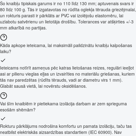
Šo knaibļu tipiskais garums ir no 110 līdz 130 mm; aptuvenais svars ir
80 līdz 100 g. Tās ir izgatavotas no rūdīta oglekļa tērauda griezējmalai,
un rokturis parasti ir pārklāts ar PVC vai izolējošu elastomēru, lai
uzlabotu satvērienu un lietotāja drošību. Tolerances var atšķirties +/-3
mm atkarībā no partijas.
Kāda apkope ieteicama, lai maksimāli paildzinātu knaibļu kalpošanas
laiku?
Ieteicams notīrīt asmeņus pēc katras lietošanas reizes, regulāri ieeļļot
asi ar pilienu vieglas eļļas un izvairīties no materiālu griešanas, kuriem
tās nav paredzētas (rūdīts tērauds, vadi ar diametru virs 1 mm).
Glabāt sausā vietā, lai novērstu oksidēšanos.
Vai šīm knaiblēm ir pietiekama izolācija darbam ar zem sprieguma
esošām shēmām?
Rokturu pārklājums nodrošina komfortu un pamata izolāciju, taču tas
neatbilst elektriskās aizsardzības standartiem (IEC 60900). Nav