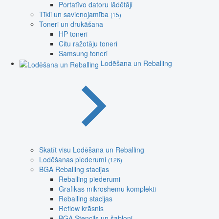
Portatīvo datoru lādētāji
Tīkli un savienojamība
(15)
Toneri un drukāšana
HP toneri
Citu ražotāju toneri
Samsung toneri
Lodēšana un Reballing
Skatīt visu Lodēšana un Reballing
Lodēšanas piederumi
(126)
BGA Reballing stacijas
Reballing piederumi
Grafikas mikroshēmu komplekti
Reballing stacijas
Reflow krāsnis
BGA Stencils un šabloni