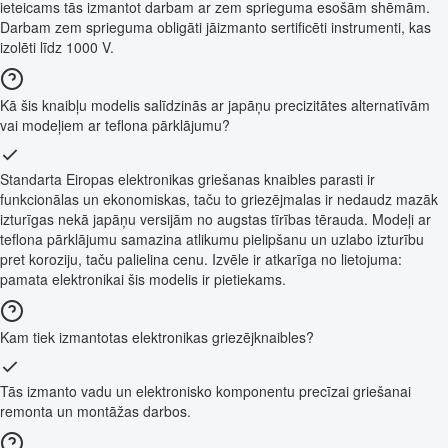
ieteicams tās izmantot darbam ar zem sprieguma esošām shēmām.
Darbam zem sprieguma obligāti jāizmanto sertificēti instrumenti, kas
izolēti līdz 1000 V.
Kā šis knaibļu modelis salīdzinās ar japāņu precizitātes alternatīvām
vai modeļiem ar teflona pārklājumu?
Standarta Eiropas elektronikas griešanas knaibles parasti ir
funkcionālas un ekonomiskas, taču to griezējmalas ir nedaudz mazāk
izturīgas nekā japāņu versijām no augstas tīrības tērauda. Modeļi ar
teflona pārklājumu samazina atlikumu pielipšanu un uzlabo izturību
pret koroziju, taču palielina cenu. Izvēle ir atkarīga no lietojuma:
pamata elektronikai šis modelis ir pietiekams.
Kam tiek izmantotas elektronikas griezējknaibles?
Tās izmanto vadu un elektronisko komponentu precīzai griešanai
remonta un montāžas darbos.