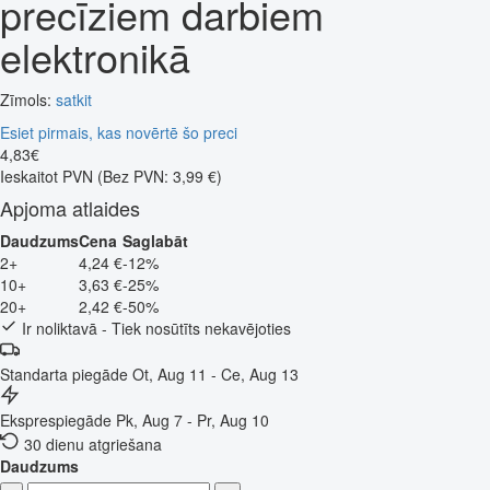
precīziem darbiem
elektronikā
Zīmols:
satkit
Esiet pirmais, kas novērtē šo preci
4
,
83
€
Ieskaitot PVN
(Bez PVN: 3,99 €)
Apjoma atlaides
Daudzums
Cena
Saglabāt
2+
4,24 €
-12%
10+
3,63 €
-25%
20+
2,42 €
-50%
Ir noliktavā - Tiek nosūtīts nekavējoties
Standarta piegāde
Ot, Aug 11 - Ce, Aug 13
Eksprespiegāde
Pk, Aug 7 - Pr, Aug 10
30 dienu atgriešana
Daudzums