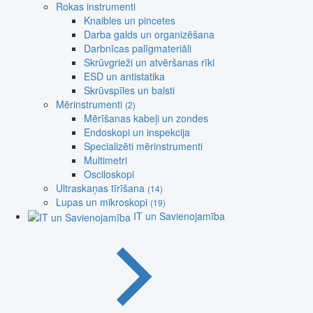
Rokas instrumenti
Knaibles un pincetes
Darba galds un organizēšana
Darbnīcas palīgmateriāli
Skrūvgrieži un atvēršanas rīki
ESD un antistatika
Skrūvspīles un balsti
Mērinstrumenti
(2)
Mērīšanas kabeļi un zondes
Endoskopi un inspekcija
Specializēti mērinstrumenti
Multimetri
Osciloskopi
Ultraskaņas tīrīšana
(14)
Lupas un mikroskopi
(19)
IT un Savienojamība