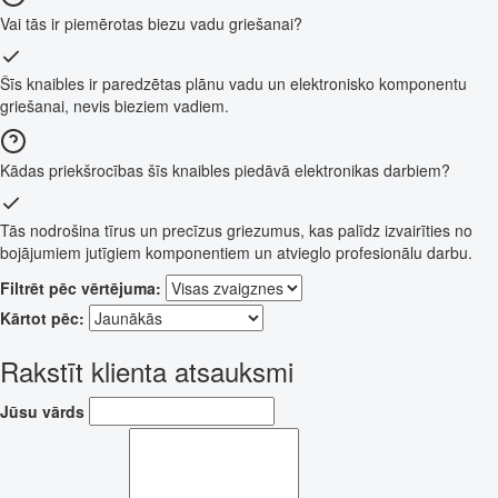
Vai tās ir piemērotas biezu vadu griešanai?
Šīs knaibles ir paredzētas plānu vadu un elektronisko komponentu
griešanai, nevis bieziem vadiem.
Kādas priekšrocības šīs knaibles piedāvā elektronikas darbiem?
Tās nodrošina tīrus un precīzus griezumus, kas palīdz izvairīties no
bojājumiem jutīgiem komponentiem un atvieglo profesionālu darbu.
Filtrēt pēc vērtējuma:
Kārtot pēc:
Rakstīt klienta atsauksmi
Jūsu vārds