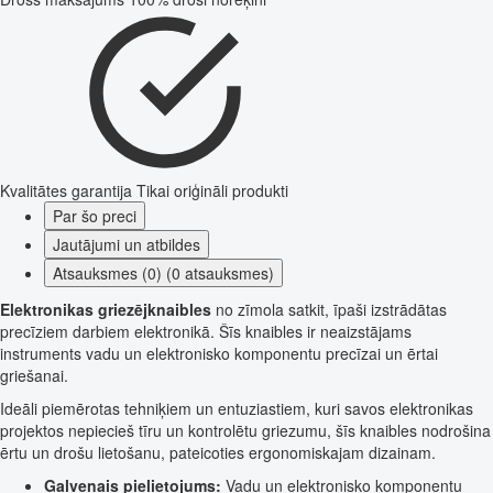
Kvalitātes garantija
Tikai oriģināli produkti
Par šo preci
Jautājumi un atbildes
Atsauksmes (0) (0 atsauksmes)
Elektronikas griezējknaibles
no zīmola satkit, īpaši izstrādātas
precīziem darbiem elektronikā. Šīs knaibles ir neaizstājams
instruments vadu un elektronisko komponentu precīzai un ērtai
griešanai.
Ideāli piemērotas tehniķiem un entuziastiem, kuri savos elektronikas
projektos nepiecieš tīru un kontrolētu griezumu, šīs knaibles nodrošina
ērtu un drošu lietošanu, pateicoties ergonomiskajam dizainam.
Galvenais pielietojums:
Vadu un elektronisko komponentu