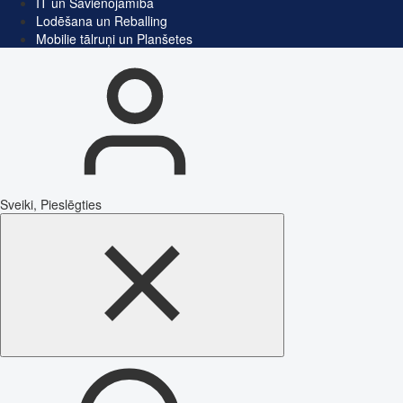
IT un Savienojamība
Lodēšana un Reballing
Mobilie tālruņi un Planšetes
Sveiki, Pieslēgties