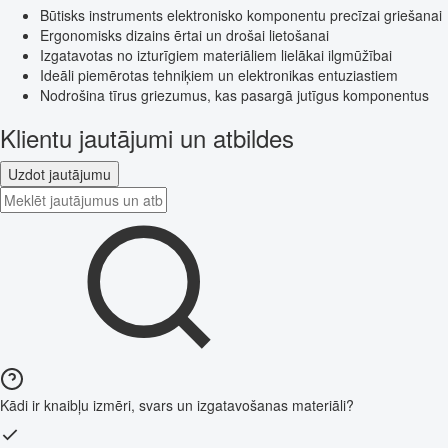
Būtisks instruments elektronisko komponentu precīzai griešanai
Ergonomisks dizains ērtai un drošai lietošanai
Izgatavotas no izturīgiem materiāliem lielākai ilgmūžībai
Ideāli piemērotas tehniķiem un elektronikas entuziastiem
Nodrošina tīrus griezumus, kas pasargā jutīgus komponentus
Klientu jautājumi un atbildes
Uzdot jautājumu
Kādi ir knaibļu izmēri, svars un izgatavošanas materiāli?