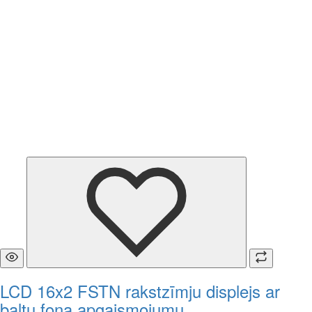
LCD 16x2 FSTN rakstzīmju displejs ar
baltu fona apgaismojumu