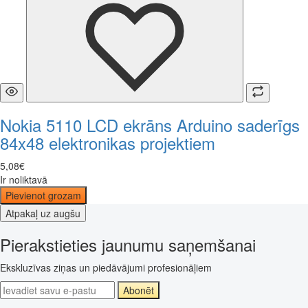
Nokia 5110 LCD ekrāns Arduino saderīgs
84x48 elektronikas projektiem
5
,
08
€
Ir noliktavā
Pievienot grozam
Atpakaļ uz augšu
Pierakstieties jaunumu saņemšanai
Ekskluzīvas ziņas un piedāvājumi profesionāļiem
Abonēt