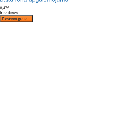
8
,
47
€
Ir noliktavā
Pievienot grozam