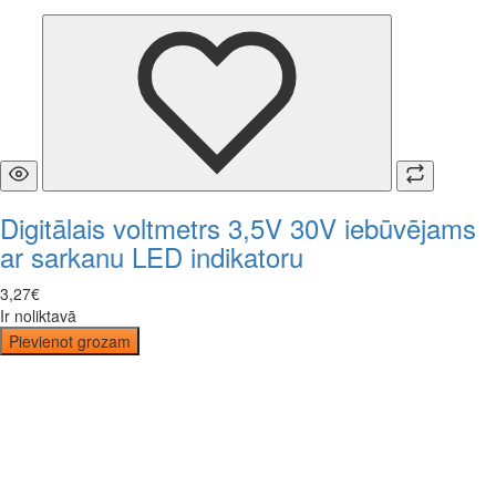
Digitālais voltmetrs 3,5V 30V iebūvējams
ar sarkanu LED indikatoru
3
,
27
€
Ir noliktavā
Pievienot grozam