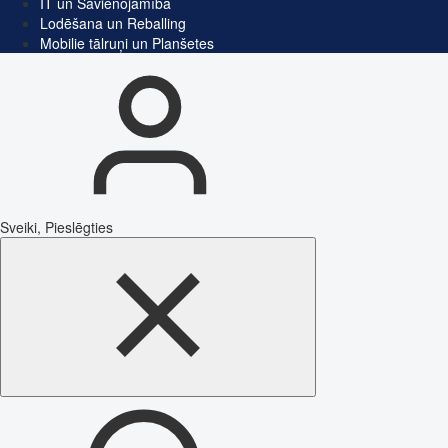
IT un Savienojamība
Lodēšana un Reballing
Mobilie tālruņi un Planšetes
Sveiki, Pieslēgties