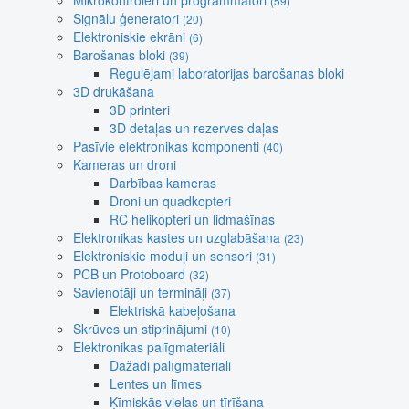
Mikrokontroleri un programmatori
(59)
Signālu ģeneratori
(20)
Elektroniskie ekrāni
(6)
Barošanas bloki
(39)
Regulējami laboratorijas barošanas bloki
3D drukāšana
3D printeri
3D detaļas un rezerves daļas
Pasīvie elektronikas komponenti
(40)
Kameras un droni
Darbības kameras
Droni un quadkopteri
RC helikopteri un lidmašīnas
Elektronikas kastes un uzglabāšana
(23)
Elektroniskie moduļi un sensori
(31)
PCB un Protoboard
(32)
Savienotāji un termināļi
(37)
Elektriskā kabeļošana
Skrūves un stiprinājumi
(10)
Elektronikas palīgmateriāli
Dažādi palīgmateriāli
Lentes un līmes
Ķīmiskās vielas un tīrīšana