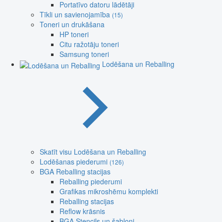
Portatīvo datoru lādētāji
Tīkli un savienojamība
(15)
Toneri un drukāšana
HP toneri
Citu ražotāju toneri
Samsung toneri
Lodēšana un Reballing
Skatīt visu Lodēšana un Reballing
Lodēšanas piederumi
(126)
BGA Reballing stacijas
Reballing piederumi
Grafikas mikroshēmu komplekti
Reballing stacijas
Reflow krāsnis
BGA Stencils un šabloni