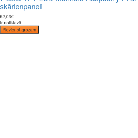
skārienpaneli
52
,
03
€
Ir noliktavā
Pievienot grozam