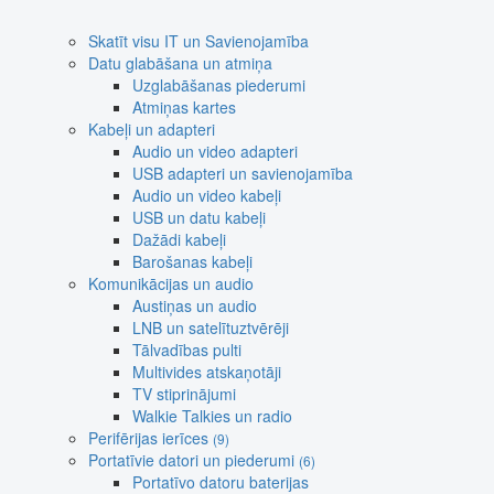
Skatīt visu IT un Savienojamība
Datu glabāšana un atmiņa
Uzglabāšanas piederumi
Atmiņas kartes
Kabeļi un adapteri
Audio un video adapteri
USB adapteri un savienojamība
Audio un video kabeļi
USB un datu kabeļi
Dažādi kabeļi
Barošanas kabeļi
Komunikācijas un audio
Austiņas un audio
LNB un satelītuztvērēji
Tālvadības pulti
Multivides atskaņotāji
TV stiprinājumi
Walkie Talkies un radio
Perifērijas ierīces
(9)
Portatīvie datori un piederumi
(6)
Portatīvo datoru baterijas