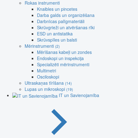
Rokas instrumenti
Knaibles un pincetes
Darba galds un organizēšana
Darbnīcas palīgmateriāli
Skrūvgrieži un atvēršanas rīki
ESD un antistatika
Skrūvspīles un balsti
Mērinstrumenti
(2)
Mērīšanas kabeļi un zondes
Endoskopi un inspekcija
Specializēti mērinstrumenti
Multimetri
Osciloskopi
Ultraskaņas tīrīšana
(14)
Lupas un mikroskopi
(19)
IT un Savienojamība