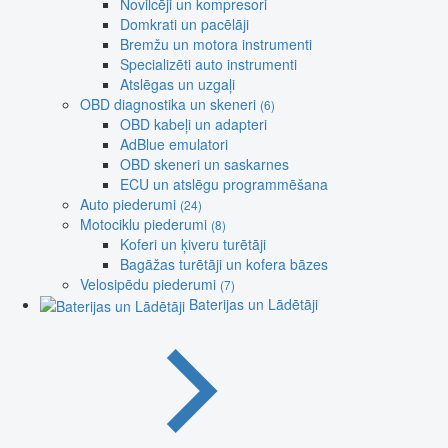
Novilcēji un kompresori
Domkrati un pacēlāji
Bremžu un motora instrumenti
Specializēti auto instrumenti
Atslēgas un uzgaļi
OBD diagnostika un skeneri
(6)
OBD kabeļi un adapteri
AdBlue emulatori
OBD skeneri un saskarnes
ECU un atslēgu programmēšana
Auto piederumi
(24)
Motociklu piederumi
(8)
Koferi un ķiveru turētāji
Bagāžas turētāji un kofera bāzes
Velosipēdu piederumi
(7)
Baterijas un Lādētāji