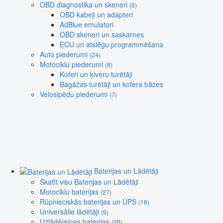
OBD diagnostika un skeneri
(6)
OBD kabeļi un adapteri
AdBlue emulatori
OBD skeneri un saskarnes
ECU un atslēgu programmēšana
Auto piederumi
(24)
Motociklu piederumi
(8)
Koferi un ķiveru turētāji
Bagāžas turētāji un kofera bāzes
Velosipēdu piederumi
(7)
Baterijas un Lādētāji
Skatīt visu Baterijas un Lādētāji
Motociklu baterijas
(27)
Rūpnieciskās baterijas un UPS
(18)
Universālie lādētāji
(9)
Uzlādējamas baterijas
(39)