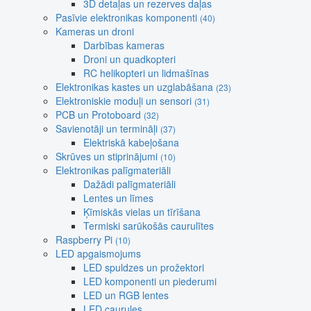
3D detaļas un rezerves daļas
Pasīvie elektronikas komponenti
(40)
Kameras un droni
Darbības kameras
Droni un quadkopteri
RC helikopteri un lidmašīnas
Elektronikas kastes un uzglabāšana
(23)
Elektroniskie moduļi un sensori
(31)
PCB un Protoboard
(32)
Savienotāji un termināļi
(37)
Elektriskā kabeļošana
Skrūves un stiprinājumi
(10)
Elektronikas palīgmateriāli
Dažādi palīgmateriāli
Lentes un līmes
Ķīmiskās vielas un tīrīšana
Termiski sarūkošās caurulītes
Raspberry Pi
(10)
LED apgaismojums
LED spuldzes un prožektori
LED komponenti un piederumi
LED un RGB lentes
LED caurules