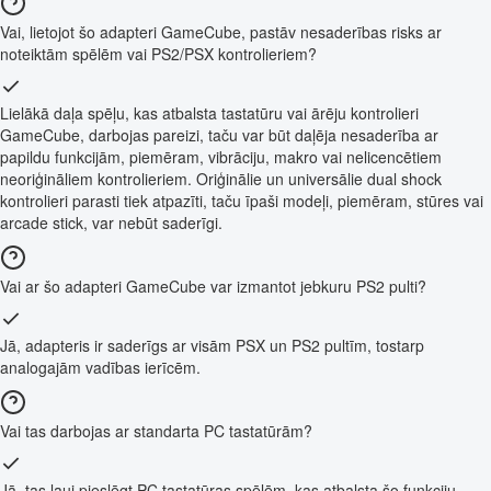
Vai, lietojot šo adapteri GameCube, pastāv nesaderības risks ar
noteiktām spēlēm vai PS2/PSX kontrolieriem?
Lielākā daļa spēļu, kas atbalsta tastatūru vai ārēju kontrolieri
GameCube, darbojas pareizi, taču var būt daļēja nesaderība ar
papildu funkcijām, piemēram, vibrāciju, makro vai nelicencētiem
neoriģināliem kontrolieriem. Oriģinālie un universālie dual shock
kontrolieri parasti tiek atpazīti, taču īpaši modeļi, piemēram, stūres vai
arcade stick, var nebūt saderīgi.
Vai ar šo adapteri GameCube var izmantot jebkuru PS2 pulti?
Jā, adapteris ir saderīgs ar visām PSX un PS2 pultīm, tostarp
analogajām vadības ierīcēm.
Vai tas darbojas ar standarta PC tastatūrām?
Jā, tas ļauj pieslēgt PC tastatūras spēlēm, kas atbalsta šo funkciju