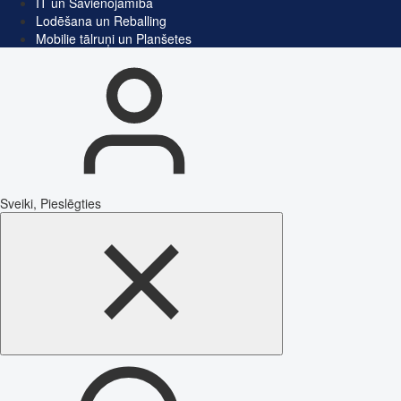
IT un Savienojamība
Lodēšana un Reballing
Mobilie tālruņi un Planšetes
Sveiki, Pieslēgties