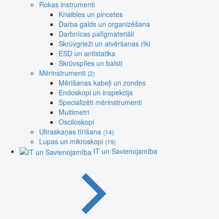
Rokas instrumenti
Knaibles un pincetes
Darba galds un organizēšana
Darbnīcas palīgmateriāli
Skrūvgrieži un atvēršanas rīki
ESD un antistatika
Skrūvspīles un balsti
Mērinstrumenti
(2)
Mērīšanas kabeļi un zondes
Endoskopi un inspekcija
Specializēti mērinstrumenti
Multimetri
Osciloskopi
Ultraskaņas tīrīšana
(14)
Lupas un mikroskopi
(19)
IT un Savienojamība