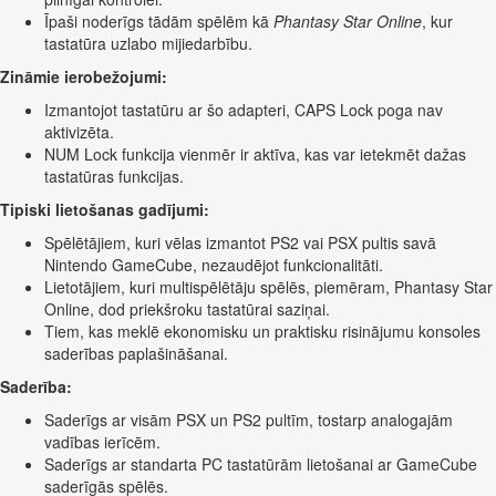
Īpaši noderīgs tādām spēlēm kā
Phantasy Star Online
, kur
tastatūra uzlabo mijiedarbību.
Zināmie ierobežojumi:
Izmantojot tastatūru ar šo adapteri, CAPS Lock poga nav
aktivizēta.
NUM Lock funkcija vienmēr ir aktīva, kas var ietekmēt dažas
tastatūras funkcijas.
Tipiski lietošanas gadījumi:
Spēlētājiem, kuri vēlas izmantot PS2 vai PSX pultis savā
Nintendo GameCube, nezaudējot funkcionalitāti.
Lietotājiem, kuri multispēlētāju spēlēs, piemēram, Phantasy Star
Online, dod priekšroku tastatūrai saziņai.
Tiem, kas meklē ekonomisku un praktisku risinājumu konsoles
saderības paplašināšanai.
Saderība:
Saderīgs ar visām PSX un PS2 pultīm, tostarp analogajām
vadības ierīcēm.
Saderīgs ar standarta PC tastatūrām lietošanai ar GameCube
saderīgās spēlēs.