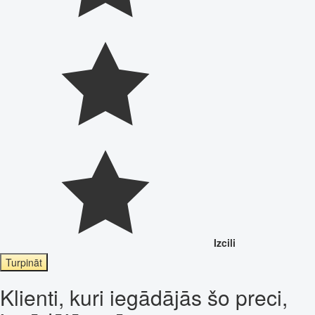
Izcili
Turpināt
Klienti, kuri iegādājās šo preci,