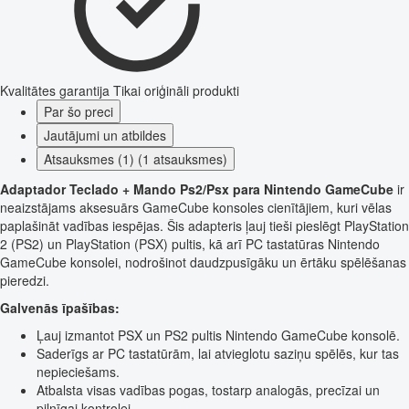
Kvalitātes garantija
Tikai oriģināli produkti
Par šo preci
Jautājumi un atbildes
Atsauksmes (1) (1 atsauksmes)
Adaptador Teclado + Mando Ps2/Psx para Nintendo GameCube
ir
neaizstājams aksesuārs GameCube konsoles cienītājiem, kuri vēlas
paplašināt vadības iespējas. Šis adapteris ļauj tieši pieslēgt PlayStation
2 (PS2) un PlayStation (PSX) pultis, kā arī PC tastatūras Nintendo
GameCube konsolei, nodrošinot daudzpusīgāku un ērtāku spēlēšanas
pieredzi.
Galvenās īpašības:
Ļauj izmantot PSX un PS2 pultis Nintendo GameCube konsolē.
Saderīgs ar PC tastatūrām, lai atvieglotu saziņu spēlēs, kur tas
nepieciešams.
Atbalsta visas vadības pogas, tostarp analogās, precīzai un
pilnīgai kontrolei.