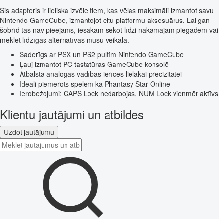
Šis adapteris ir lieliska izvēle tiem, kas vēlas maksimāli izmantot savu
Nintendo GameCube, izmantojot citu platformu aksesuārus. Lai gan
šobrīd tas nav pieejams, iesakām sekot līdzi nākamajām piegādēm vai
meklēt līdzīgas alternatīvas mūsu veikalā.
Saderīgs ar PSX un PS2 pultīm Nintendo GameCube
Ļauj izmantot PC tastatūras GameCube konsolē
Atbalsta analogās vadības ierīces lielākai precizitātei
Ideāli piemērots spēlēm kā Phantasy Star Online
Ierobežojumi: CAPS Lock nedarbojas, NUM Lock vienmēr aktīvs
Klientu jautājumi un atbildes
Uzdot jautājumu