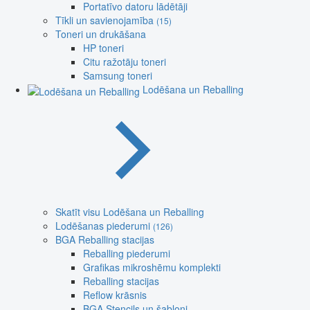
Portatīvo datoru lādētāji
Tīkli un savienojamība
(15)
Toneri un drukāšana
HP toneri
Citu ražotāju toneri
Samsung toneri
Lodēšana un Reballing
Skatīt visu Lodēšana un Reballing
Lodēšanas piederumi
(126)
BGA Reballing stacijas
Reballing piederumi
Grafikas mikroshēmu komplekti
Reballing stacijas
Reflow krāsnis
BGA Stencils un šabloni