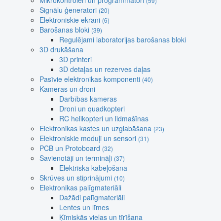
Mikrokontroleri un programmatori
(59)
Signālu ģeneratori
(20)
Elektroniskie ekrāni
(6)
Barošanas bloki
(39)
Regulējami laboratorijas barošanas bloki
3D drukāšana
3D printeri
3D detaļas un rezerves daļas
Pasīvie elektronikas komponenti
(40)
Kameras un droni
Darbības kameras
Droni un quadkopteri
RC helikopteri un lidmašīnas
Elektronikas kastes un uzglabāšana
(23)
Elektroniskie moduļi un sensori
(31)
PCB un Protoboard
(32)
Savienotāji un termināļi
(37)
Elektriskā kabeļošana
Skrūves un stiprinājumi
(10)
Elektronikas palīgmateriāli
Dažādi palīgmateriāli
Lentes un līmes
Ķīmiskās vielas un tīrīšana