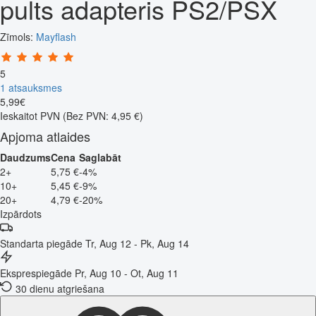
pults adapteris PS2/PSX
Zīmols:
Mayflash
5
1 atsauksmes
5
,
99
€
Ieskaitot PVN
(Bez PVN: 4,95 €)
Apjoma atlaides
Daudzums
Cena
Saglabāt
2+
5,75 €
-4%
10+
5,45 €
-9%
20+
4,79 €
-20%
Izpārdots
Standarta piegāde
Tr, Aug 12 - Pk, Aug 14
Eksprespiegāde
Pr, Aug 10 - Ot, Aug 11
30 dienu atgriešana