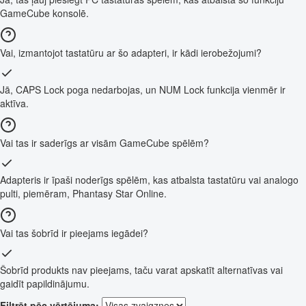
GameCube konsolē.
Vai, izmantojot tastatūru ar šo adapteri, ir kādi ierobežojumi?
Jā, CAPS Lock poga nedarbojas, un NUM Lock funkcija vienmēr ir
aktīva.
Vai tas ir saderīgs ar visām GameCube spēlēm?
Adapteris ir īpaši noderīgs spēlēm, kas atbalsta tastatūru vai analogo
pulti, piemēram, Phantasy Star Online.
Vai tas šobrīd ir pieejams iegādei?
Šobrīd produkts nav pieejams, taču varat apskatīt alternatīvas vai
gaidīt papildinājumu.
Filtrēt pēc vērtējuma: