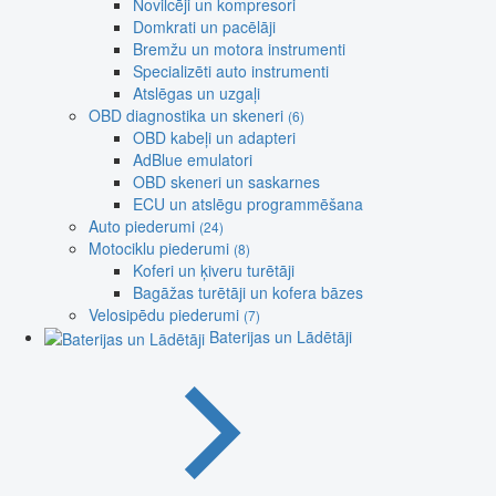
Novilcēji un kompresori
Domkrati un pacēlāji
Bremžu un motora instrumenti
Specializēti auto instrumenti
Atslēgas un uzgaļi
OBD diagnostika un skeneri
(6)
OBD kabeļi un adapteri
AdBlue emulatori
OBD skeneri un saskarnes
ECU un atslēgu programmēšana
Auto piederumi
(24)
Motociklu piederumi
(8)
Koferi un ķiveru turētāji
Bagāžas turētāji un kofera bāzes
Velosipēdu piederumi
(7)
Baterijas un Lādētāji