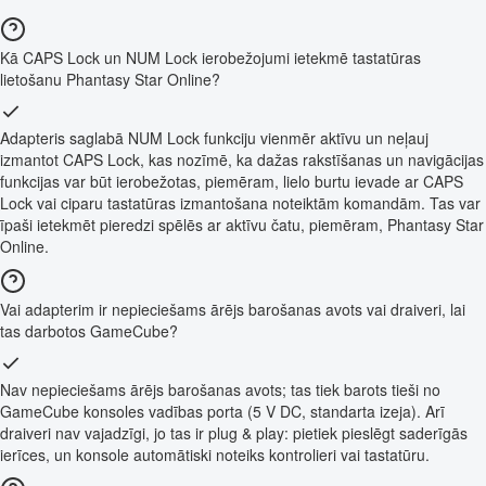
Kā CAPS Lock un NUM Lock ierobežojumi ietekmē tastatūras
lietošanu Phantasy Star Online?
Adapteris saglabā NUM Lock funkciju vienmēr aktīvu un neļauj
izmantot CAPS Lock, kas nozīmē, ka dažas rakstīšanas un navigācijas
funkcijas var būt ierobežotas, piemēram, lielo burtu ievade ar CAPS
Lock vai ciparu tastatūras izmantošana noteiktām komandām. Tas var
īpaši ietekmēt pieredzi spēlēs ar aktīvu čatu, piemēram, Phantasy Star
Online.
Vai adapterim ir nepieciešams ārējs barošanas avots vai draiveri, lai
tas darbotos GameCube?
Nav nepieciešams ārējs barošanas avots; tas tiek barots tieši no
GameCube konsoles vadības porta (5 V DC, standarta izeja). Arī
draiveri nav vajadzīgi, jo tas ir plug & play: pietiek pieslēgt saderīgās
ierīces, un konsole automātiski noteiks kontrolieri vai tastatūru.