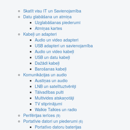
Skatīt visu IT un Savienojamība
Datu glabāšana un atmiņa
Uzglabāšanas piederumi
Atmiņas kartes
Kabeļi un adapteri
Audio un video adapteri
USB adapteri un savienojamība
Audio un video kabeļi
USB un datu kabeļi
Dažādi kabeļi
Barošanas kabeļi
Komunikācijas un audio
Austiņas un audio
LNB un satelītuztvērēji
Tālvadības pulti
Multivides atskaņotāji
TV stiprinājumi
Walkie Talkies un radio
Perifērijas ierīces
(9)
Portatīvie datori un piederumi
(6)
Portatīvo datoru baterijas