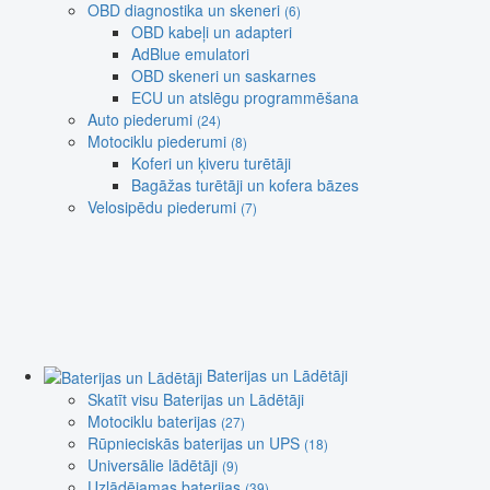
OBD diagnostika un skeneri
(6)
OBD kabeļi un adapteri
AdBlue emulatori
OBD skeneri un saskarnes
ECU un atslēgu programmēšana
Auto piederumi
(24)
Motociklu piederumi
(8)
Koferi un ķiveru turētāji
Bagāžas turētāji un kofera bāzes
Velosipēdu piederumi
(7)
Baterijas un Lādētāji
Skatīt visu Baterijas un Lādētāji
Motociklu baterijas
(27)
Rūpnieciskās baterijas un UPS
(18)
Universālie lādētāji
(9)
Uzlādējamas baterijas
(39)