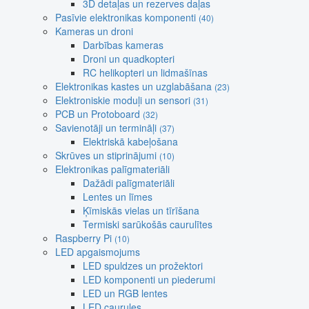
3D detaļas un rezerves daļas
Pasīvie elektronikas komponenti
(40)
Kameras un droni
Darbības kameras
Droni un quadkopteri
RC helikopteri un lidmašīnas
Elektronikas kastes un uzglabāšana
(23)
Elektroniskie moduļi un sensori
(31)
PCB un Protoboard
(32)
Savienotāji un termināļi
(37)
Elektriskā kabeļošana
Skrūves un stiprinājumi
(10)
Elektronikas palīgmateriāli
Dažādi palīgmateriāli
Lentes un līmes
Ķīmiskās vielas un tīrīšana
Termiski sarūkošās caurulītes
Raspberry Pi
(10)
LED apgaismojums
LED spuldzes un prožektori
LED komponenti un piederumi
LED un RGB lentes
LED caurules